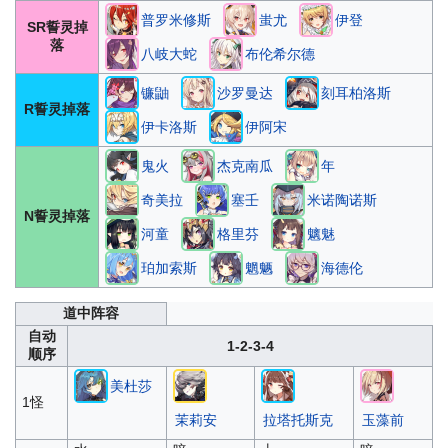
普罗米修斯
蚩尤
伊登
SR誓灵掉
落
八岐大蛇
布伦希尔德
镰鼬
沙罗曼达
刻耳柏洛斯
R誓灵掉落
伊卡洛斯
伊阿宋
鬼火
杰克南瓜
年
奇美拉
塞壬
米诺陶诺斯
N誓灵掉落
河童
格里芬
魑魅
珀加索斯
魍魉
海德伦
道中阵容
自动
1-2-3-4
顺序
美杜莎
1怪
茉莉安
拉塔托斯克
玉藻前