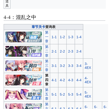
道
具
4-4：混乱之中
章节关卡
查询表
第
一
1-1
1-2
1-3
1-4
章
第
二
2-1
2-2
2-3
2-4
章
第
3-
三
3-1
3-2
3-3
3-4
4EX
章
第
4-
四
4-1
4-2
4-3
4-4
4EX
章
第
5-
五
5-1
5-2
5-3
5-4
4EX
章
第
6-
6-
6-
六
6-1
6-2
6-3
6-4