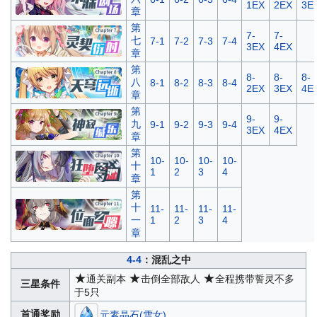
1EX
2EX
3E
章
第
7-
7-
七
7-1
7-2
7-3
7-4
3EX
4EX
章
第
8-
8-
8-
八
8-1
8-2
8-3
8-4
2EX
3EX
4E
章
第
9-
9-
九
9-1
9-2
9-3
9-4
3EX
4EX
章
第
10-
10-
10-
10-
十
1
2
3
4
章
第
十
11-
11-
11-
11-
一
1
2
3
4
章
4-4
：混乱之中
★
★
★
通关副本
击倒全部敌人
全程携带誓灵不多
三星条件
于5只
首通奖励
元素晶石(雪女)