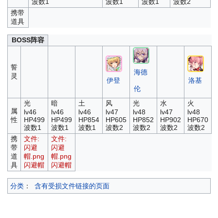
波数1
波数1
波数1
波数2
携带
道具
BOSS阵容
誓
海德
灵
伊登
洛基
伦
光
暗
土
风
光
水
火
属
lv46
lv46
lv46
lv47
lv48
lv47
lv48
性
HP499
HP499
HP854
HP605
HP852
HP902
HP670
波数1
波数1
波数1
波数2
波数2
波数2
波数2
携
文件:
文件:
带
闪避
闪避
道
帽.png
帽.png
具
闪避帽
闪避帽
分类
：
含有受损文件链接的页面