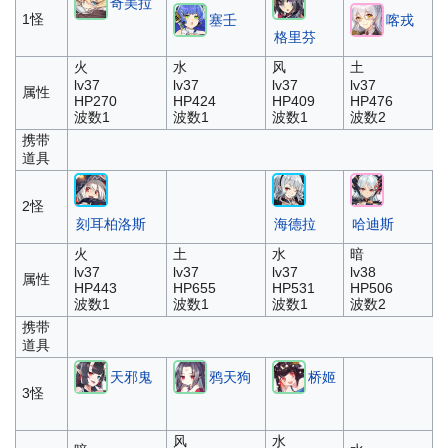
奇美拉
1怪
塞壬
喀戎
格里芬
火
水
风
土
lv37
lv37
lv37
lv37
属性
HP270
HP424
HP409
HP476
波数1
波数1
波数1
波数2
携带
道具
2怪
刻耳柏洛斯
海德拉
哈迪斯
火
土
水
暗
lv37
lv37
lv37
lv38
属性
HP443
HP655
HP531
HP506
波数1
波数1
波数1
波数2
携带
道具
天邪鬼
鸦天狗
桥姬
3怪
风
水