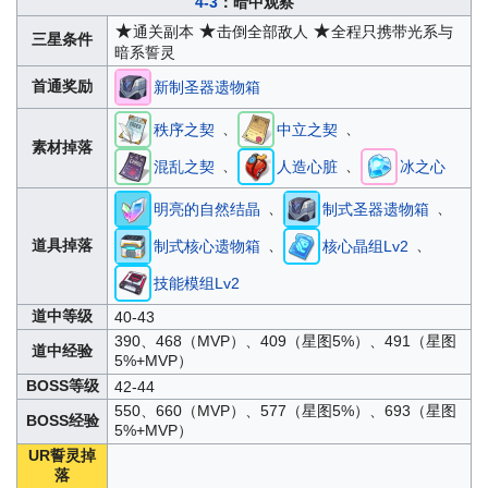
4-3
：暗中观察
★
★
★
通关副本
击倒全部敌人
全程只携带光系与
三星条件
暗系誓灵
首通奖励
新制圣器遗物箱
、
、
秩序之契
中立之契
素材掉落
、
、
混乱之契
人造心脏
冰之心
、
、
明亮的自然结晶
制式圣器遗物箱
、
、
道具掉落
制式核心遗物箱
核心晶组Lv2
技能模组Lv2
道中等级
40-43
390、468（MVP）、409（星图5%）、491（星图
道中经验
5%+MVP）
BOSS等级
42-44
550、660（MVP）、577（星图5%）、693（星图
BOSS经验
5%+MVP）
UR誓灵掉
落