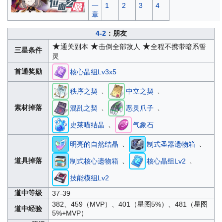
一
1
2
3
4
章
4-2
：朋友
★
★
★
通关副本
击倒全部敌人
全程不携带暗系誓
三星条件
灵
首通奖励
核心晶组Lv3x5
、
、
秩序之契
中立之契
、
、
素材掉落
混乱之契
恶灵爪子
、
史莱喵结晶
气象石
、
、
明亮的自然结晶
制式圣器遗物箱
、
、
道具掉落
制式核心遗物箱
核心晶组Lv2
技能模组Lv2
道中等级
37-39
382、459（MVP）、401（星图5%）、481（星图
道中经验
5%+MVP）