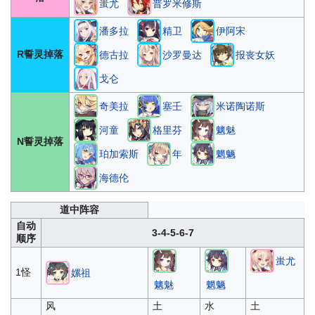
蚩尤
普罗米修斯
潘多拉
精卫
伊阿宋
R誓灵掉落
德古拉
沙罗曼达
报丧女妖
戈仑
奇美拉
塞壬
米诺陶诺斯
河童
格里芬
魑魅
N誓灵掉落
珀加索斯
年
魍魉
海德伦
道中阵容
自动
3-4-5-6-7
顺序
蚩尤
1怪
嫘祖
魑魅
魍魉
风
土
水
土