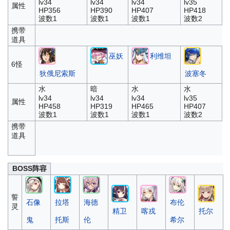
lv34
lv34
lv34
lv35
属性
HP356
HP390
HP407
HP418
波数1
波数1
波数1
波数2
携带
道具
巫妖
利维坦
6怪
狄俄尼索斯
波塞冬
水
暗
水
水
lv34
lv34
lv34
lv35
属性
HP458
HP319
HP465
HP407
波数1
波数1
波数1
波数2
携带
道具
BOSS阵容
誓
石像
拉塔
海德
布伦
灵
精卫
喀戎
托尔
鬼
托斯
伦
希尔