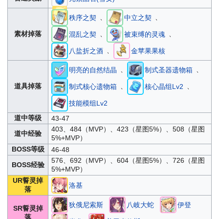
、
、
秩序之契
中立之契
、
、
素材掉落
混乱之契
被束缚的灵魂
、
八盐折之酒
金苹果果核
、
、
明亮的自然结晶
制式圣器遗物箱
、
、
道具掉落
制式核心遗物箱
核心晶组Lv2
技能模组Lv2
道中等级
43-47
403、484（MVP）、423（星图5%）、508（星图
道中经验
5%+MVP）
BOSS等级
46-48
576、692（MVP）、604（星图5%）、726（星图
BOSS经验
5%+MVP）
UR誓灵掉
洛基
落
狄俄尼索斯
八岐大蛇
伊登
SR誓灵掉
落