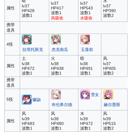
暗
水
lv37
lv37
lv37
lv37
属性
HP417
HP543
HP428
HP390
波数1
波数1
波数1
波数2
风吸收
水吸收
携带
道具
4怪
拉塔托斯克
杰克南瓜
玉藻前
土
火
暗
风
lv38
lv38
lv38
lv37
属性
HP472
HP438
HP491
HP405
波数1
波数1
波数1
波数2
携带
道具
雪女
5怪
镰鼬
布伦希尔德
赫尔墨斯
风
风
水
风
lv39
lv38
lv39
lv39
属性
HP483
HP480
HP472
HP515
波数1
波数1
波数1
波数2