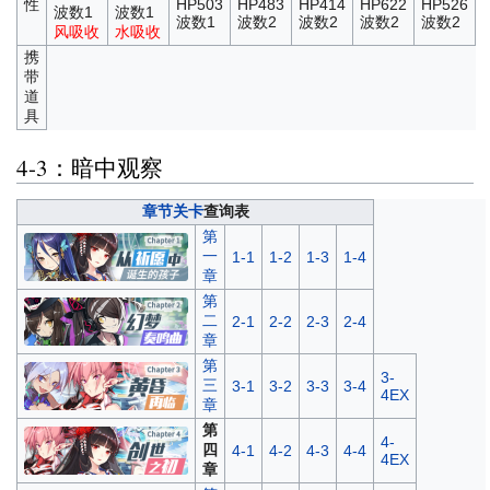
性
HP503
HP483
HP414
HP622
HP526
波数1
波数1
波数1
波数2
波数2
波数2
波数2
风吸收
水吸收
携
带
道
具
4-3：暗中观察
章节关卡
查询表
第
一
1-1
1-2
1-3
1-4
章
第
二
2-1
2-2
2-3
2-4
章
第
3-
三
3-1
3-2
3-3
3-4
4EX
章
第
4-
四
4-1
4-2
4-3
4-4
4EX
章