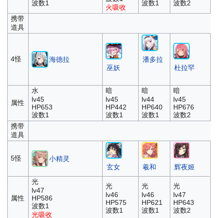
波数1
波数1
波数2
火吸收
携带
道具
4怪
海德拉
潘多拉
巫妖
杜拉罕
水
暗
暗
暗
lv45
lv45
lv44
lv45
属性
HP653
HP442
HP640
HP676
波数1
波数1
波数1
波数2
携带
道具
5怪
小精灵
玄女
羲和
辉夜姬
光
光
光
光
lv47
lv46
lv46
lv47
属性
HP586
HP575
HP621
HP643
波数1
波数1
波数1
波数2
光吸收