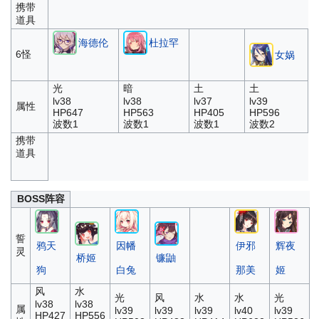
携带
道具
海德伦
杜拉罕
6怪
女娲
光
暗
土
土
lv38
lv38
lv37
lv39
属性
HP647
HP563
HP405
HP596
波数1
波数1
波数1
波数2
携带
道具
BOSS阵容
誓
鸦天
因幡
伊邪
辉夜
灵
桥姬
镰鼬
狗
白兔
那美
姬
风
水
光
风
水
水
光
lv38
lv38
属
lv39
lv39
lv39
lv40
lv39
HP427
HP556