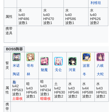
利维坦
水
水
水
水
lv40
lv40
lv40
lv40
属性
HP486
HP470
HP586
HP626
波数1
波数1
波数1
波数2
携带
道具
BOSS阵容
誓
米诺
哥布
波塞
八岐
灵
魅魔
戈仑
河童
陶诺
林
冬
大蛇
土
暗
斯
暗
土
水
水
水
lv42
lv43
属
lv43
lv42
lv43
lv44
lv43
HP563
HP434
性
HP645
HP630
HP546
HP588
HP601
波数1
波数1
波数1
波数2
波数2
波数2
波数2
土吸收
暗吸收
携
带