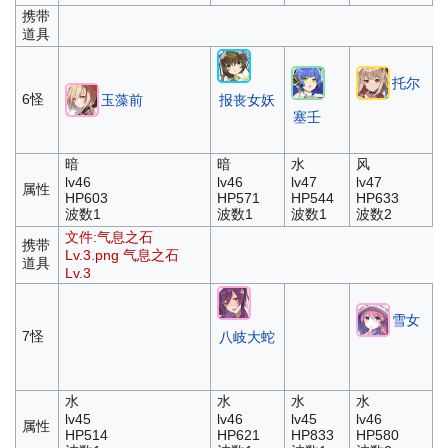
携带
道具
托尔
6怪
玉藻前
报丧女妖
塞壬
暗
暗
水
风
lv46
lv46
lv47
lv47
属性
HP603
HP571
HP544
HP633
波数1
波数1
波数1
波数2
文件:气息之石
携带
Lv.3.png
气息之石
道具
Lv.3
雪女
7怪
八岐大蛇
水
水
水
水
lv45
lv46
lv45
lv46
属性
HP514
HP621
HP833
HP580