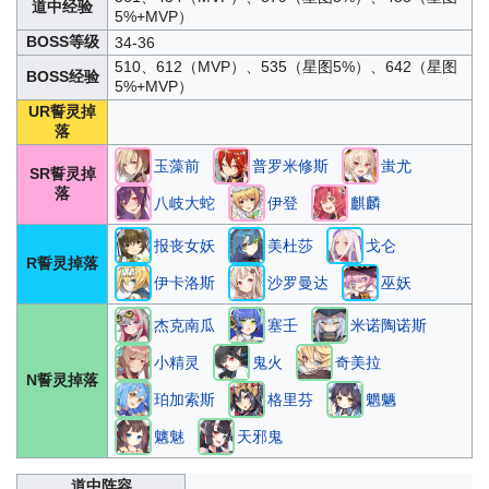
道中经验
5%+MVP）
BOSS等级
34-36
510、612（MVP）、535（星图5%）、642（星图
BOSS经验
5%+MVP）
UR誓灵掉
落
玉藻前
普罗米修斯
蚩尤
SR誓灵掉
落
八岐大蛇
伊登
麒麟
报丧女妖
美杜莎
戈仑
R誓灵掉落
伊卡洛斯
沙罗曼达
巫妖
杰克南瓜
塞壬
米诺陶诺斯
小精灵
鬼火
奇美拉
N誓灵掉落
珀加索斯
格里芬
魍魉
魑魅
天邪鬼
道中阵容