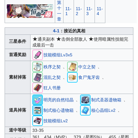
第
十
11-
11-
11-
11-
一
1
2
3
4
章
4-1
：接近的真相
★
★
★
通关副本
击倒全部敌人
使用暗属性技能完
三星条件
成最后一击
首通奖励
技能模组Lv3x5
、
、
秩序之契
中立之契
、
、
素材掉落
混乱之契
食尸鬼牙齿
狂人书册
、
、
明亮的自然结晶
制式圣器遗物箱
、
、
道具掉落
制式核心遗物箱
核心晶组Lv2
技能模组Lv2
道中等级
33-35
361、434（MVP）、379（星图5%）、455（星图