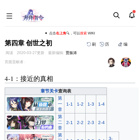
点击
右上角
🔍，可以
搜索
WIKI
第四章 创世之初
刷
历
编
阅读
2020-03-27
更新
最新编辑:
贾振涛
跳
跳
页面贡献者 :
到
到
导
搜
4-1：接近的真相
航
索
章节关卡
查询表
第
一
1-1
1-2
1-3
1-4
章
第
二
2-1
2-2
2-3
2-4
章
第
3-