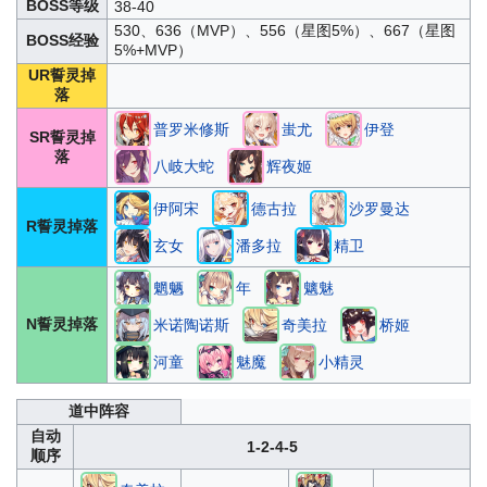
BOSS等级
38-40
530、636（MVP）、556（星图5%）、667（星图
BOSS经验
5%+MVP）
UR誓灵掉
落
普罗米修斯
蚩尤
伊登
SR誓灵掉
落
八岐大蛇
辉夜姬
伊阿宋
德古拉
沙罗曼达
R誓灵掉落
玄女
潘多拉
精卫
魍魉
年
魑魅
N誓灵掉落
米诺陶诺斯
奇美拉
桥姬
河童
魅魔
小精灵
道中阵容
自动
1-2-4-5
顺序