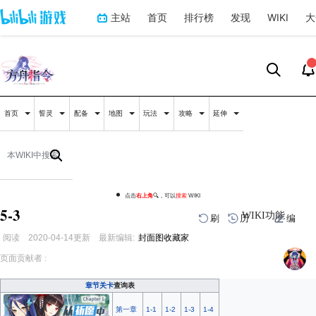
主站
首页
排行榜
发现
WIKI
大
首页
誓灵
配备
地图
玩法
攻略
延伸
点击
右上角
🔍，可以
搜索
WIKI
5-3
WIKI功能
刷
历
编
阅读
2020-04-14
更新
最新编辑:
封面图收藏家
跳
跳
页面贡献者 :
到
到
导
搜
航
索
章节关卡
查询表
第一章
1-1
1-2
1-3
1-4