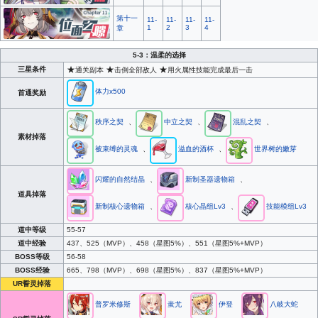
第十一
11-
11-
11-
11-
1
2
3
4
章
5-3
：温柔的选择
★
★
★
三星条件
通关副本
击倒全部敌人
用火属性技能完成最后一击
体力x500
首通奖励
、
、
、
秩序之契
中立之契
混乱之契
素材掉落
、
、
被束缚的灵魂
溢血的酒杯
世界树的嫩芽
、
、
闪耀的自然结晶
新制圣器遗物箱
道具掉落
、
、
新制核心遗物箱
核心晶组Lv3
技能模组Lv3
道中等级
55-57
道中经验
437、525（MVP）、458（星图5%）、551（星图5%+MVP）
BOSS等级
56-58
BOSS经验
665、798（MVP）、698（星图5%）、837（星图5%+MVP）
UR誓灵掉落
普罗米修斯
蚩尤
伊登
八岐大蛇