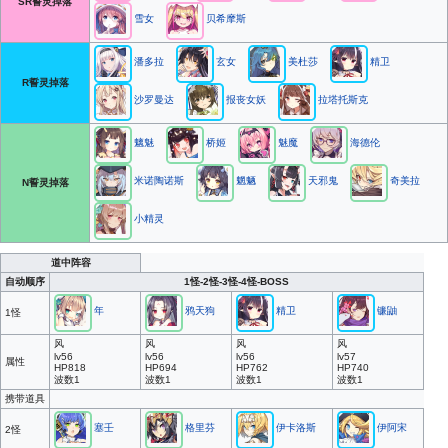
SR誓灵掉落
雪女
贝希摩斯
潘多拉
玄女
美杜莎
精卫
R誓灵掉落
沙罗曼达
报丧女妖
拉塔托斯克
魑魅
桥姬
魅魔
海德伦
米诺陶诺斯
魍魉
天邪鬼
奇美拉
N誓灵掉落
小精灵
道中阵容
自动顺序
1怪-2怪-3怪-4怪-BOSS
年
鸦天狗
精卫
镰鼬
1怪
风
风
风
风
lv56
lv56
lv56
lv57
属性
HP818
HP694
HP762
HP740
波数1
波数1
波数1
波数1
携带道具
塞壬
格里芬
伊卡洛斯
伊阿宋
2怪