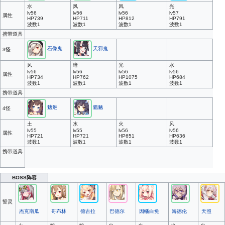
水
风
风
光
lv56
lv56
lv56
lv57
属性
HP739
HP711
HP812
HP791
波数1
波数1
波数1
波数1
携带道具
石像鬼
天邪鬼
3怪
风
暗
光
水
lv56
lv56
lv56
lv56
属性
HP734
HP762
HP1075
HP684
波数1
波数1
波数1
波数1
携带道具
魑魅
魍魉
4怪
土
水
火
风
lv55
lv55
lv56
lv56
属性
HP721
HP721
HP651
HP636
波数1
波数1
波数1
波数1
携带道具
BOSS阵容
誓灵
杰克南瓜
哥布林
德古拉
巴德尔
因幡白兔
海德伦
天照