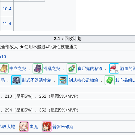
10-4
11-4
2-1
：回收计划
★
倒全部敌人
使用不超过4种属性技能通关
10
、
、
、
中立之契
混乱之契
食尸鬼的粘液
溢血的
、
、
、
结晶
制式圣器遗物箱
制式核心遗物箱
核心晶组L
）、210（星图5%）、252（星图5%+MVP）
）、294（星图5%）、352（星图5%+MVP）
八岐大蛇
蚩尤
普罗米修斯