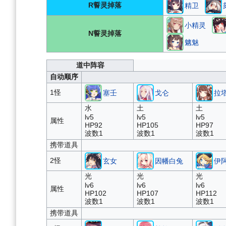
R誓灵掉落
精卫
小精灵
N誓灵掉落
魑魅
道中阵容
自动顺序
1怪
塞壬
戈仑
拉
水
土
土
lv5
lv5
lv5
属性
HP92
HP105
HP97
波数1
波数1
波数1
携带道具
2怪
玄女
因幡白兔
伊
光
光
光
lv6
lv6
lv6
属性
HP102
HP107
HP112
波数1
波数1
波数1
携带道具