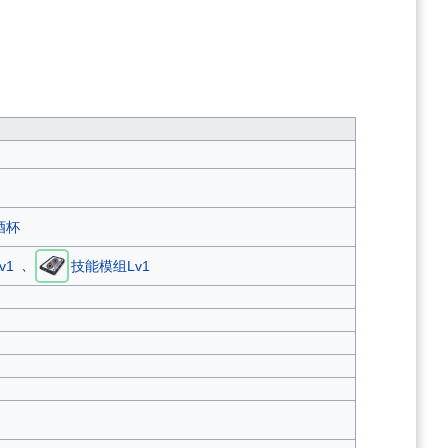
酒杯
、
v1
技能模组Lv1