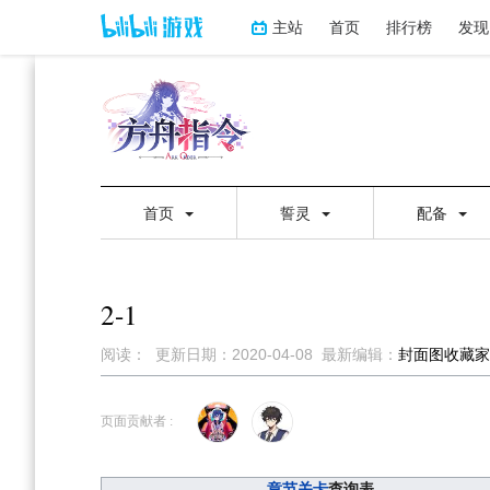
主站
首页
排行榜
发现
首页
誓灵
配备
2-1
阅读：
更新日期：
2020-04-08
最新编辑：
封面图收藏家
跳
跳
到
到
页面贡献者 :
导
搜
航
索
章节关卡
查询表