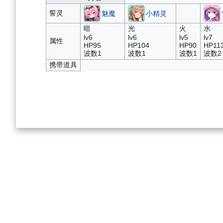
誓灵
魅魔
小精灵
暗
光
火
水
lv6
lv6
lv5
lv7
属性
HP95
HP104
HP90
HP11
波数1
波数1
波数1
波数2
携带道具