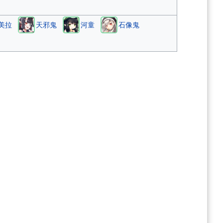
美拉
天邪鬼
河童
石像鬼