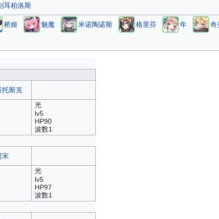
刻耳柏洛斯
桥姬
魅魔
米诺陶诺斯
格里芬
年
奇
塔托斯克
光
lv5
HP90
波数1
阿宋
光
lv5
HP97
波数1