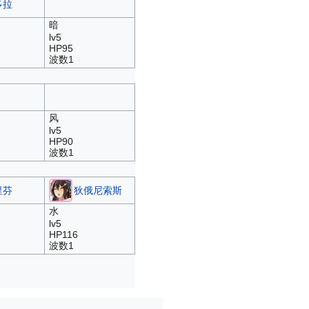
多拉
暗
lv5
HP95
波数1
风
lv5
HP90
波数1
里芬
狄俄尼索斯
水
lv5
HP116
波数1