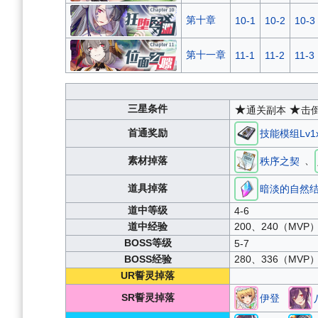
第十章
10-1
10-2
10-3
第十一章
11-1
11-2
11-3
三星条件
★
★
通关副本
击
首通奖励
技能模组Lv1x
、
素材掉落
秩序之契
道具掉落
暗淡的自然
道中等级
4-6
道中经验
200、240（MVP
BOSS等级
5-7
BOSS经验
280、336（MVP
UR誓灵掉落
SR誓灵掉落
伊登