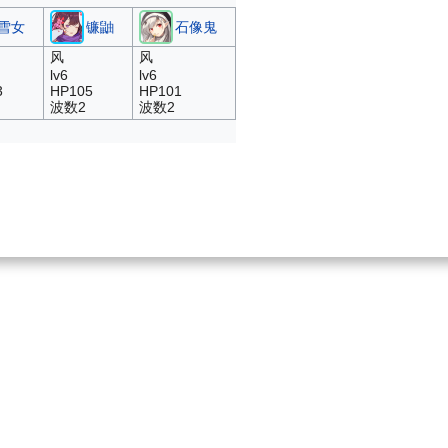
雪女
镰鼬
石像鬼
风
风
lv6
lv6
3
HP105
HP101
波数2
波数2