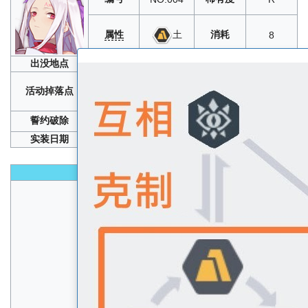
属性
消耗
土
8
出没地点
誓灵召唤
、
2-2
、
2-4
、
4-1
、
4-4
、
5-4
、
6-1
光沉月夜樱绽日和
：
1-9
/
1-10
/
2-1
/
2-2
/
2-4
/
2-5
/
活动掉落点
2-6
/
2-8
/
2-9
/
3-3
/
3-4
苍色的试炼
：
EXTRA
誓约破除
4
、2
实装日期
2018年09月20日
性能
生命
A+
速度
C
物攻
B
物防
S
魔攻
C+