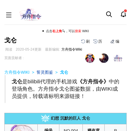
点击
右上角
🔍，可以
搜索
WIKI
戈仑
刷
历
编
阅读
2020-05-24
更新
最新编辑:
方舟指令Wiki
跳
跳
页面贡献者 :
到
到
导
搜
方舟指令WIKI
>
誓灵图鉴
>
戈仑
航
索
戈仑
是bilibili代理的手机游戏
《方舟指令》
中的
登场角色。方舟指令戈仑图鉴数据，由WIKI成
员提供，转载请标明来源链接！
幻想 沉默的巨人 戈仑
编号
稀有度
NO.004
R