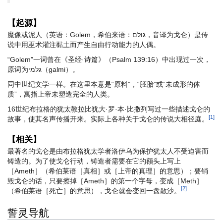
【起源】
魔像或泥人（英语：Golem，希伯来语：גולם‬‎，音译为戈仑）是传
说中用巫术灌注黏土而产生自由行动能力的人偶。
“Golem”一词曾在《圣经·诗篇》（Psalm 139:16）中出现过一次，
原词为גלמי‎（galmi）。
同中世纪文学一样。在这里本意是“原料”，“胚胎”或“未成形的体
质”，寓指上帝未塑造完全的人类。
16世纪布拉格的犹太教拉比犹大·罗·本·比撒列写过一些描述戈仑的
[1]
故事，使其名声传播开来。实际上各种关于戈仑的传说大相径庭。
【相关】
最著名的戈仑是由布拉格犹太学者洛伊乌为保护犹太人不受迫害而
铸造的。为了使戈仑行动，铸造者需要在它的额头上写上
［Ameth］（希伯莱语［真相］或［上帝的真理］的意思）；要销
毁戈仑的话，只要擦掉［Ameth］的第一个字母，变成［Meth］
[2]
（希伯莱语［死亡］的意思），戈仑就会变回一盘散沙。
誓灵导航