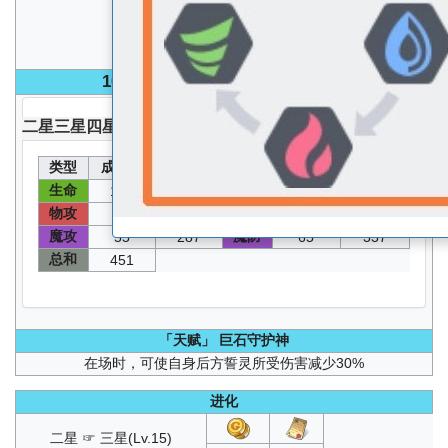
魔防
B
100
级 无圣器无核心无能源分配能力值
二星
三星
四星
五星
类型
成长值
能力值
类型
成长值
能力值
生命
速度
110
1650
30
162
物攻
物防
71
367
120
612
魔攻
魔防
55
287
65
337
总和
451
「天赋」
巨石守护神
在场时，可使自身后方誓灵所受伤害减少30%
进化
二星 ☞ 三星(Lv.15)