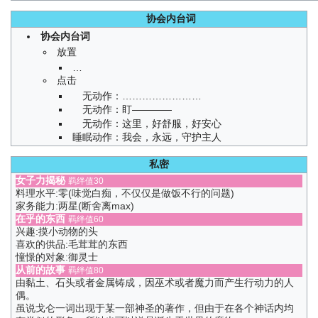
协会内台词
协会内台词
放置
…
点击
无动作：……………………
无动作：盯————
无动作：这里，好舒服，好安心
睡眠动作：我会，永远，守护主人
私密
女子力揭秘
羁绊值30
料理水平:零(味觉白痴，不仅仅是做饭不行的问题)
家务能力:两星(断舍离max)
在乎的东西
羁绊值60
兴趣:摸小动物的头
喜欢的供品:毛茸茸的东西
憧憬的对象:御灵士
从前的故事
羁绊值80
由黏土、石头或者金属铸成，因巫术或者魔力而产生行动力的人
偶。
虽说戈仑一词出现于某一部神圣的著作，但由于在各个神话内均