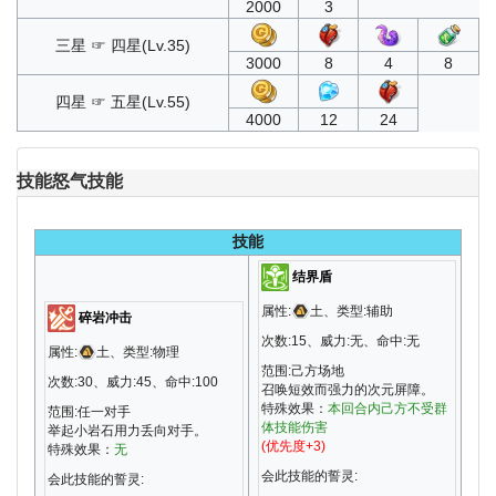
2000
3
三星 ☞ 四星(Lv.35)
3000
8
4
8
四星 ☞ 五星(Lv.55)
4000
12
24
技能
怒气技能
技能
结界盾
属性:
土、类型:辅助
碎岩冲击
次数:15、威力:无、命中:无
属性:
土、类型:物理
范围:己方场地
次数:30、威力:45、命中:100
召唤短效而强力的次元屏障。
特殊效果：
本回合内己方不受群
范围:任一对手
体技能伤害
举起小岩石用力丢向对手。
(优先度+3)
特殊效果：
无
会此技能的誓灵:
会此技能的誓灵: