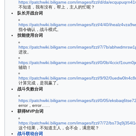
https://patchwiki.biligame.com/images/fzzl/d/da/ecqupuqr
不知道，我有没有，帮上，主人的忙呢？
队长开战台词
https://patchwiki.biligame.com/images/fzzl/4/40/ihealz4vza
指令确认，战斗模式。
技能使用台词
https://patchwiki.biligame.com/images/fzzl/7/7b/abhwdmrsw1
进攻。
https://patchwiki.biligame.com/images/fzzl/0/0b/4ccicf1o
辅助！
https://patchwiki.biligame.com/images/fzzl/9/92/0uedw0ln4c
计算完成，是我赢了。
战斗失败台词
https://patchwiki.biligame.com/images/fzzl/0/05/eksbaq6tse
error，error……
获得MVP台词
https://patchwiki.biligame.com/images/fzzl/7/72/bs73q9j354l
这个结果，不知道主人，会不会，满意呢？
战斗联动台词