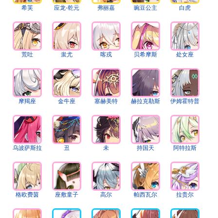
希芙
应龙-乾元
弗丽嘉
豌豆公主
白虎
荒吐
蚩尤
喀戎
贝希摩斯
处女座
摩羯座
金牛座
塞赫美特
赫拉克勒斯
伊姆霍特普
乌波萨斯拉
丑
未
持国天
阿特拉斯
格欧费茵
座敷童子
高尔
帕西瓦尔
拉贵尔