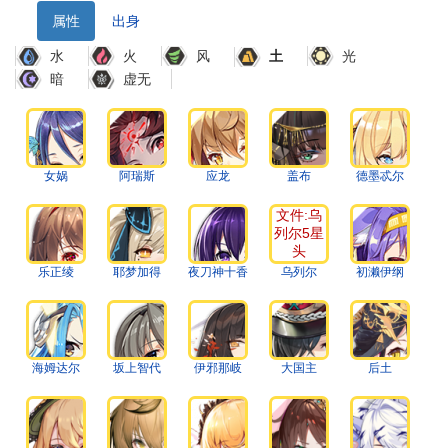
属性
出身
水
火
风
光
土
暗
虚无
女娲
阿瑞斯
应龙
盖布
德墨忒尔
文件:乌
列尔5星
头
像.png
乐正绫
耶梦加得
夜刀神十香
乌列尔
初濑伊纲
海姆达尔
坂上智代
伊邪那岐
大国主
后土