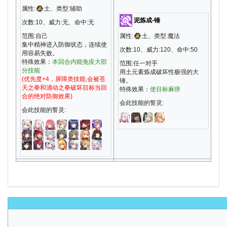
属性:
土、类型:辅助
泥炼成-锤
次数:10、威力:无、命中:无
范围:自己
属性:
土、类型:魔法
集中精神进入防御状态，连续使
次数:10、威力:120、命中:50
用容易失败。
特殊效果：
本回合内能免疫大部
范围:任一对手
分技能
用土元素炼成破坏性极强的大
(优先度+4，屏障类技能,会被苍
锤。
天之拳和涌动之拳破坏目标当回
特殊效果：
使目标麻痹
合的绝对防御效果)
会此技能的誓灵:
会此技能的誓灵: