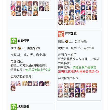
巨石坠落
岩石铠甲
属性:
土、类型:物理
属性:
土、类型:辅助
次数:20、威力:85、命中:90
次数:15、威力:无、命中:无
范围:任一对手
巨大岩块从敌人头顶砸下，造成
范围:自己
大量伤害。
召唤土元素制成的坚硬铠甲。
特殊效果：
技能容易产生暴击
特殊效果：
使用后物防上升2级
(使用此技能的时候暴击等级+2)
会此技能的誓灵:
会此技能的誓灵:
绝对防御