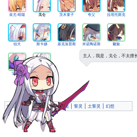
蚩尤-暗噬
戈仑
茨木童子
夸父
拉塔托斯克
狛犬
斯卡娣
基克洛普斯
米诺陶诺斯
魑魅
主人，我是，戈仑，不太擅
宝箱怪
白米饭
↑
维基百科
↑
百度百科
分类
：
含有受损文件链接的页面
誓灵
土誓灵
幻想