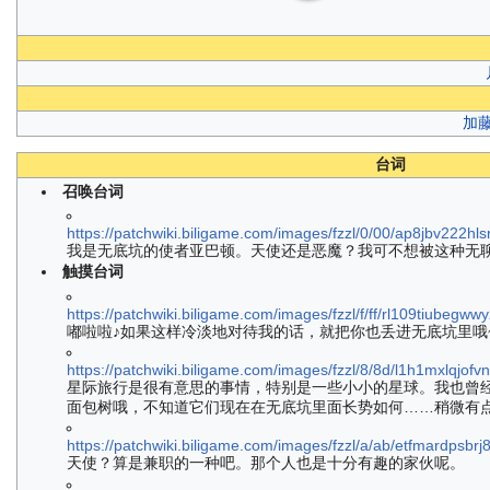
加
台词
召唤台词
https://patchwiki.biligame.com/images/fzzl/0/00/ap8jbv222h
我是无底坑的使者亚巴顿。天使还是恶魔？我可不想被这种无
触摸台词
https://patchwiki.biligame.com/images/fzzl/f/ff/rl109tiubeg
嘟啦啦♪如果这样冷淡地对待我的话，就把你也丢进无底坑里哦
https://patchwiki.biligame.com/images/fzzl/8/8d/l1h1mxlqjo
星际旅行是很有意思的事情，特别是一些小小的星球。我也曾
面包树哦，不知道它们现在在无底坑里面长势如何……稍微有
https://patchwiki.biligame.com/images/fzzl/a/ab/etfmardp
天使？算是兼职的一种吧。那个人也是十分有趣的家伙呢。