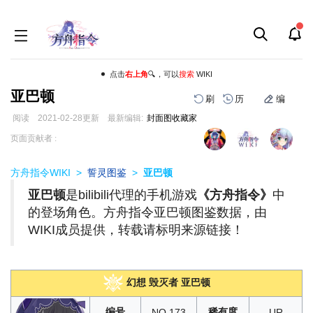
点击
右上角
🔍，可以
搜索
WIKI
亚巴顿
刷
历
编
阅读
2021-02-28
更新
最新编辑:
封面图收藏家
跳
跳
页面贡献者 :
到
到
导
搜
方舟指令WIKI
>
誓灵图鉴
>
亚巴顿
航
索
亚巴顿
是bilibili代理的手机游戏
《方舟指令》
中
的登场角色。方舟指令亚巴顿图鉴数据，由
WIKI成员提供，转载请标明来源链接！
幻想 毁灭者 亚巴顿
编号
稀有度
NO.173
UR