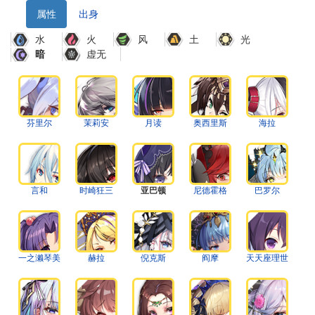
属性
出身
水
火
风
土
光
虚无
暗
芬里尔
茉莉安
月读
奥西里斯
海拉
言和
时崎狂三
亚巴顿
尼德霍格
巴罗尔
一之濑琴美
赫拉
倪克斯
阎摩
天天座理世