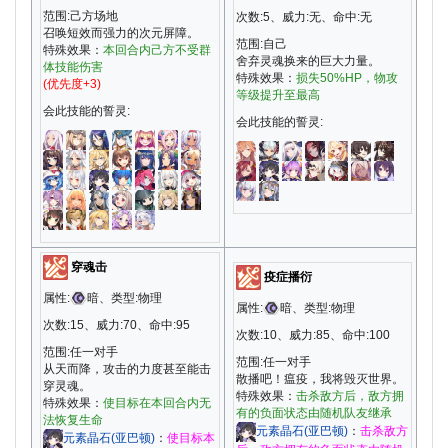
范围:己方场地
次数:5、威力:无、命中:无
召唤短效而强力的次元屏障。
范围:自己
特殊效果：
本回合内己方不受群
舍弃灵魂换来的巨大力量。
体技能伤害
特殊效果：
损失50%HP，物攻
(优先度+3)
等级提升至最高
会此技能的誓灵:
会此技能的誓灵:
穿魂击
疫症播衍
属性:
暗、类型:物理
属性:
暗、类型:物理
次数:15、威力:70、命中:95
次数:10、威力:85、命中:100
范围:任一对手
范围:任一对手
从天而降，攻击的力度甚至能击
散播吧！瘟疫，我将毁灭世界。
穿灵魂。
特殊效果：
击杀敌方后，敌方拥
特殊效果：
使目标在本回合内无
有的负面状态由随机队友继承
法恢复生命
元素晶石(亚巴顿)
：
击杀敌方
元素晶石(亚巴顿)
：
使目标本