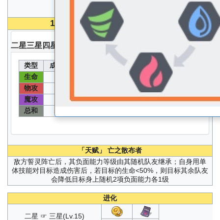
100
级 无圣器无核心无能源分配能力值
二星
三星
四星
五星
类型
成长值
能力值
类型
成长值
能力值
生命
速度
80
1350
106
542
物攻
物防
133
677
90
462
魔攻
魔防
80
412
90
462
总和
579
「天赋」
亡之散布者
敌方誓灵阵亡后，其负面能力等级由其随机队友继承；自身用单
体技能对目标造成伤害后，若目标的生命<50%，则目标其余队友
会降低目标身上随机2项负面能力各1级
进化
二星 ☞ 三星(Lv.15)