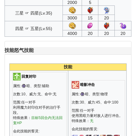
2000
5
三星 ☞ 四星(Lv.35)
3000
15
20
四星 ☞ 五星(Lv.55)
4000
20
20
20
技能
怒气技能
技能
回复封印
暗影冲击
属性:
暗、类型:辅助
次数:10、威力:无、命中:无
属性:
暗、类型:物理
范围:任一对手
次数:30、威力:45、命中:100
利用魔力封印住对手的治疗手
范围:任一对手
段。
使用黑暗力量对敌人进行冲击。
特殊效果：
目标5回合内无法回
特殊效果：
无
复HP
会此技能的誓灵:
会此技能的誓灵: