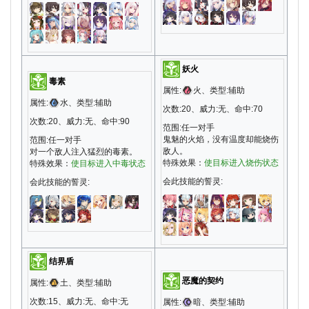
妖火
毒素
属性:
火、类型:辅助
属性:
水、类型:辅助
次数:20、威力:无、命中:70
次数:20、威力:无、命中:90
范围:任一对手
鬼魅的火焰，没有温度却能烧伤
范围:任一对手
敌人。
对一个敌人注入猛烈的毒素。
特殊效果：
使目标进入烧伤状态
特殊效果：
使目标进入中毒状态
会此技能的誓灵:
会此技能的誓灵:
结界盾
恶魔的契约
属性:
土、类型:辅助
次数:15、威力:无、命中:无
属性:
暗、类型:辅助