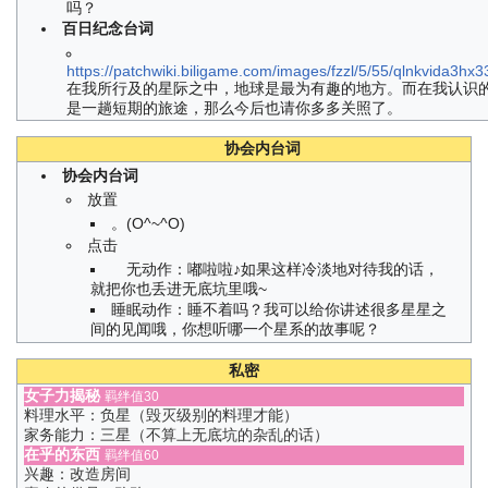
吗？
百日纪念台词
https://patchwiki.biligame.com/images/fzzl/5/55/qlnkvida3h
在我所行及的星际之中，地球是最为有趣的地方。而在我认识
是一趟短期的旅途，那么今后也请你多多关照了。
协会内台词
协会内台词
放置
。(O^~^O)
点击
无动作：嘟啦啦♪如果这样冷淡地对待我的话，
就把你也丢进无底坑里哦~
睡眠动作：睡不着吗？我可以给你讲述很多星星之
间的见闻哦，你想听哪一个星系的故事呢？
私密
女子力揭秘
羁绊值30
料理水平：负星（毁灭级别的料理才能）
家务能力：三星（不算上无底坑的杂乱的话）
在乎的东西
羁绊值60
兴趣：改造房间