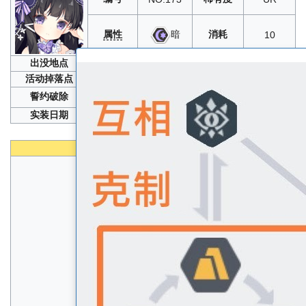
属性
消耗
暗
10
出没地点
限时召唤
活动掉落点
誓约破除
20
、10
、100
实装日期
2019年07月11日
性能
生命
B+
速度
A+
物攻
S
物防
A
魔攻
B+
魔防
A