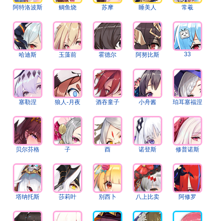
阿特洛波斯
鲷鱼烧
苏摩
睡美人
常羲
33
哈迪斯
玉藻前
霍德尔
阿努比斯
塞勒涅
狼人-月夜
酒吞童子
小舟酱
珀耳塞福涅
贝尔芬格
子
酉
诺登斯
修普诺斯
塔纳托斯
莎莉叶
别西卜
八上比卖
阿修罗