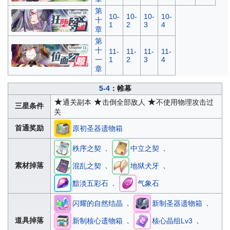
第
10-
10-
10-
10-
十
1
2
3
4
章
第
十
11-
11-
11-
11-
一
1
2
3
4
章
5-4
：帷幕
★
★
★
通关副本
击倒全部敌人
不使用物理攻击过
三星条件
关
首通奖励
原初圣器遗物箱
、
、
秩序之契
中立之契
、
、
素材掉落
混乱之契
地狱犬牙
、
黯淡五彩石
气象石
、
、
闪耀的自然结晶
新制圣器遗物箱
、
、
道具掉落
新制核心遗物箱
核心晶组Lv3