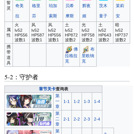
誓
奇美
格里
珀加
贝希
辉夜
茨木
茉莉
灵
拉
芬
索斯
摩斯
姬
童子
安
火
风
风
土
光
土
暗
属
lv52
lv52
lv52
lv52
lv52
lv52
lv52
性
HP556
HP587
HP556
HP872
HP758
HP643
HP737
波数1
波数1
波数1
波数2
波数2
波数2
波数2
携
佛
布
带
拉格拉
里欧纳
道
克
克
具
5-2：守护者
章节关卡
查询表
第
一
1-1
1-2
1-3
1-4
章
第
二
2-1
2-2
2-3
2-4
章
第