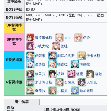
道中经验
5%+MVP）
BOSS等级
52-52
600、720（MVP）、630（星图5%）、756（星图
BOSS经验
5%+MVP）
UR誓灵掉
落
普罗米修斯
蚩尤
伊登
SR誓灵掉
落
八岐大蛇
荒吐
伊阿宋
刻耳柏洛斯
伊卡洛斯
R誓灵掉落
潘多拉
德古拉
海德拉
格里芬
桥姬
魅魔
魑魅
N誓灵掉落
米诺陶诺斯
石像鬼
天邪鬼
奇美拉
小精灵
珀加索斯
道中阵容
自动
1怪-2怪-3怪-4怪-BOSS