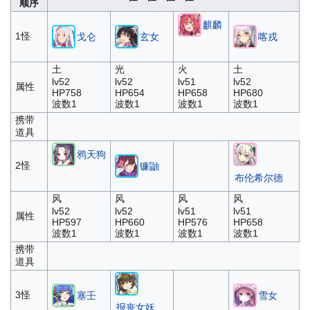
顺序
麒麟
1怪
戈仑
玄女
喀戎
土
光
火
土
lv52
lv52
lv51
lv52
属性
HP758
HP654
HP658
HP680
波数1
波数1
波数1
波数1
携带
道具
鸦天狗
2怪
镰鼬
布伦希尔德
风
风
风
风
lv52
lv52
lv51
lv51
属性
HP597
HP660
HP576
HP658
波数1
波数1
波数1
波数1
携带
道具
3怪
塞壬
雪女
报丧女妖