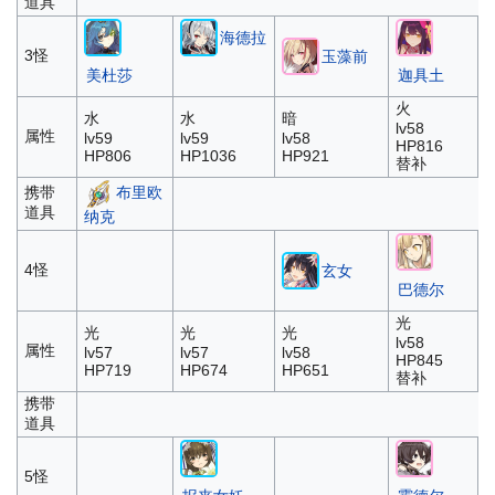
道具
海德拉
3怪
玉藻前
美杜莎
迦具土
火
水
水
暗
lv58
属性
lv59
lv59
lv58
HP816
HP806
HP1036
HP921
替补
携带
布里欧
道具
纳克
4怪
玄女
巴德尔
光
光
光
光
lv58
属性
lv57
lv57
lv58
HP845
HP719
HP674
HP651
替补
携带
道具
5怪