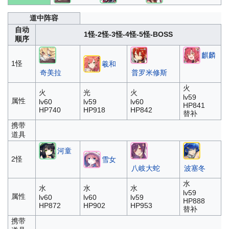
道中阵容
自动
1怪-2怪-3怪-4怪-5怪-BOSS
顺序
麒麟
1怪
羲和
奇美拉
普罗米修斯
火
火
光
火
lv59
属性
lv60
lv59
lv60
HP841
HP740
HP918
HP842
替补
携带
道具
河童
2怪
雪女
八岐大蛇
波塞冬
水
水
水
水
lv59
属性
lv60
lv60
lv59
HP888
HP872
HP902
HP953
替补
携带