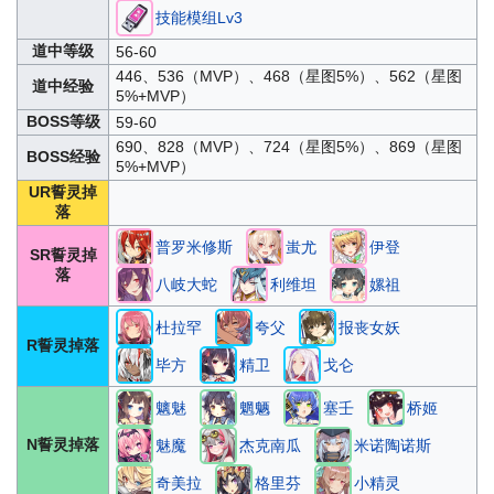
技能模组Lv3
道中等级
56-60
446、536（MVP）、468（星图5%）、562（星图
道中经验
5%+MVP）
BOSS等级
59-60
690、828（MVP）、724（星图5%）、869（星图
BOSS经验
5%+MVP）
UR誓灵掉
落
普罗米修斯
蚩尤
伊登
SR誓灵掉
落
八岐大蛇
利维坦
嫘祖
杜拉罕
夸父
报丧女妖
R誓灵掉落
毕方
精卫
戈仑
魑魅
魍魉
塞壬
桥姬
N誓灵掉落
魅魔
杰克南瓜
米诺陶诺斯
奇美拉
格里芬
小精灵