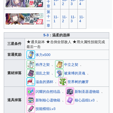
十
1
2
3
4
章
第
十
11-
11-
11-
11-
一
1
2
3
4
章
5-3
：温柔的选择
★
★
★
通关副本
击倒全部敌人
用火属性技能完成
三星条件
最后一击
首通奖励
体力x500
、
、
秩序之契
中立之契
、
、
素材掉落
混乱之契
被束缚的灵魂
、
溢血的酒杯
世界树的嫩芽
、
、
闪耀的自然结晶
新制圣器遗物箱
、
、
道具掉落
新制核心遗物箱
核心晶组Lv3
技能模组Lv3