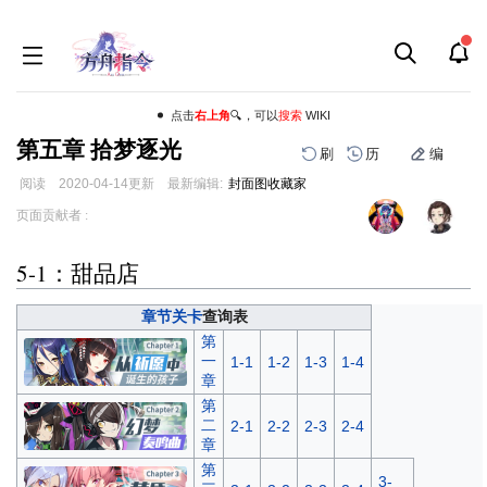
点击
右上角
🔍，可以
搜索
WIKI
第五章 拾梦逐光
刷
历
编
阅读
2020-04-14
更新
最新编辑:
封面图收藏家
跳
跳
页面贡献者 :
到
到
导
搜
5-1：甜品店
航
索
章节关卡
查询表
第
一
1-1
1-2
1-3
1-4
章
第
二
2-1
2-2
2-3
2-4
章
第
3-