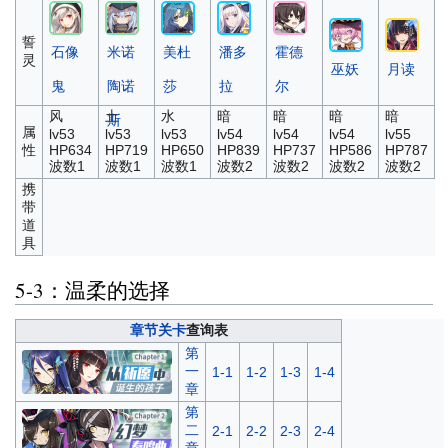
誓
石像
米诺
美杜
潘多
霍德
灵
巫妖
月读
鬼
陶诺
莎
拉
尔
风
土
水
暗
暗
暗
暗
斯
属
lv53
lv53
lv53
lv54
lv54
lv54
lv55
性
HP634
HP719
HP650
HP839
HP737
HP586
HP787
波数1
波数1
波数1
波数2
波数2
波数2
波数2
携
带
道
具
5-3：温柔的选择
章节关卡
查询表
第
一
1-1
1-2
1-3
1-4
章
第
二
2-1
2-2
2-3
2-4