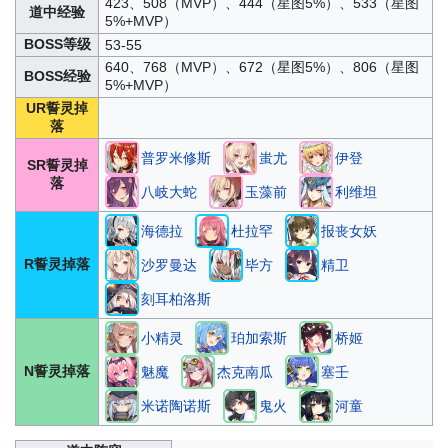
423、508（MVP）、444（星图5%）、533（星图
道中经验
5%+MVP）
BOSS等级
53-55
640、768（MVP）、672（星图5%）、806（星图
BOSS经验
5%+MVP）
UR誓灵掉
落
普罗米修斯
蚩尤
伊登
SR誓灵掉
落
八岐大蛇
玉藻前
利维坦
海德拉
杜拉罕
报丧女妖
R誓灵掉落
沙罗曼达
毕方
精卫
刻耳柏洛斯
小精灵
珀加索斯
桥姬
N誓灵掉落
魅魔
杰克南瓜
塞壬
米诺陶诺斯
鬼火
河童