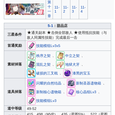
第
十
11-
11-
11-
11-
一
1
2
3
4
章
5-1
：甜品店
★
★
★
通关副本
击倒全部敌人
使用抵抗技能（与
三星条件
敌人同属性技能）完成最后一击
首通奖励
技能模组Lv3x5
、
、
秩序之契
中立之契
、
、
素材掉落
混乱之契
地狱犬牙
、
破损的三叉戟
漆黑的宝玉
、
、
闪耀的自然结晶
新制圣器遗物箱
、
、
道具掉落
新制核心遗物箱
核心晶组Lv3
技能模组Lv3
道中等级
49-52
415、498（MVP）、435（星图5%）、522（星图