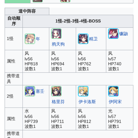
道中阵容
自动顺
1怪-2怪-3怪-4怪-BOSS
序
镰鼬
1怪
年
精卫
鸦天狗
风
风
风
风
lv56
lv56
lv56
lv57
属性
HP818
HP694
HP762
HP740
波数1
波数1
波数1
波数1
携带道
具
塞壬
2怪
格里芬
伊卡洛斯
伊阿宋
水
风
风
光
lv56
lv56
lv56
lv57
属性
HP739
HP711
HP812
HP791
波数1
波数1
波数1
波数1
携带道