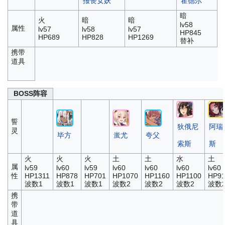
报丧女妖
霍德尔
暗
火
暗
暗
lv58
属性
lv57
lv58
lv57
HP845
HP689
HP828
HP1269
替补
携带
道具
BOSS阵容
誓
狄俄尼
阿瑞
灵
毕方
蚩尤
夸父
索斯
斯
火
火
火
土
土
水
土
属
lv59
lv60
lv59
lv60
lv60
lv60
lv60
性
HP1311
HP878
HP701
HP1070
HP1160
HP1100
HP91
波数1
波数1
波数1
波数2
波数2
波数2
波数
携
带
道
具