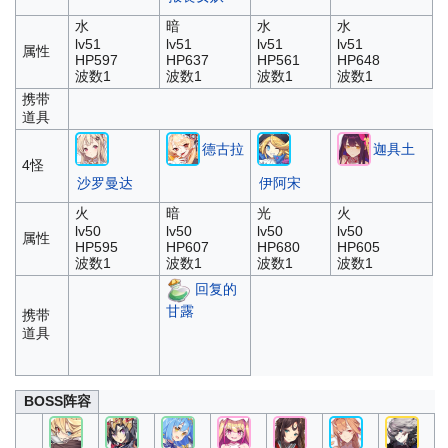
水
暗
水
水
lv51
lv51
lv51
lv51
属性
HP597
HP637
HP561
HP648
波数1
波数1
波数1
波数1
携带
道具
德古拉
迦具土
4怪
沙罗曼达
伊阿宋
火
暗
光
火
lv50
lv50
lv50
lv50
属性
HP595
HP607
HP680
HP605
波数1
波数1
波数1
波数1
回复的
甘露
携带
道具
BOSS阵容