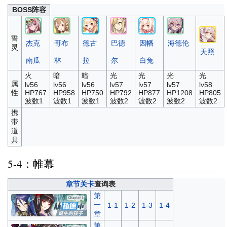
BOSS阵容
誓
杰克
哥布
德古
巴德
因幡
海德伦
灵
天照
南瓜
林
拉
尔
白兔
火
暗
暗
光
光
光
光
属
lv56
lv56
lv56
lv57
lv57
lv57
lv58
性
HP767
HP958
HP750
HP792
HP877
HP1208
HP805
波数1
波数1
波数1
波数2
波数2
波数2
波数2
携
带
道
具
5-4：帷幕
章节关卡
查询表
第
一
1-1
1-2
1-3
1-4
章
第