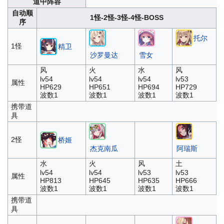
道中阵容
自动顺
1怪-2怪-3怪-4怪-BOSS
序
托尔
1怪
精卫
沙罗曼达
雪女
风
火
水
风
lv54
lv54
lv54
lv53
属性
HP629
HP651
HP694
HP729
波数1
波数1
波数1
波数1
携带道
具
2怪
桥姬
杰克南瓜
阿瑞斯
水
火
风
土
lv54
lv54
lv53
lv53
属性
HP813
HP645
HP635
HP666
波数1
波数1
波数1
波数1
携带道
具