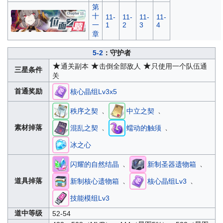
第
十
11-
11-
11-
11-
一
1
2
3
4
章
5-2
：守护者
★
★
★
通关副本
击倒全部敌人
只使用一个队伍通
三星条件
关
首通奖励
核心晶组Lv3x5
、
、
秩序之契
中立之契
、
、
素材掉落
混乱之契
蠕动的触须
冰之心
、
、
闪耀的自然结晶
新制圣器遗物箱
、
、
道具掉落
新制核心遗物箱
核心晶组Lv3
技能模组Lv3
道中等级
52-54