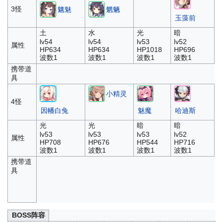
3怪
魑魅
魍魉
玉藻前
土
水
光
暗
lv54
lv54
lv53
lv52
属性
HP634
HP634
HP1018
HP696
波数1
波数1
波数1
波数1
携带道
具
小精灵
4怪
因幡白兔
魅魔
哈迪斯
光
光
暗
暗
lv53
lv53
lv53
lv52
属性
HP708
HP676
HP544
HP716
波数1
波数1
波数1
波数1
携带道
具
BOSS阵容