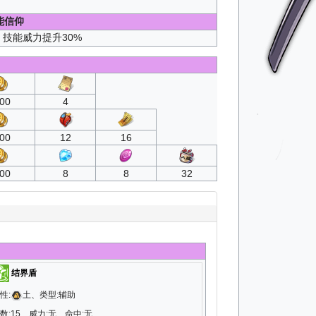
能信仰
技能威力提升30%
00
4
00
12
16
00
8
8
32
结界盾
性:
土、类型:辅助
数:15、威力:无、命中:无