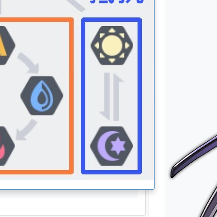
生命
A
速度
B
物攻
B+
物防
A+
魔攻
B+
魔防
A
无能源分配能力值
类型
成长值
能力值
速度
60
312
物防
108
552
魔防
90
462