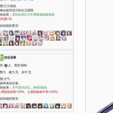
围:己方场地
唤短效而强力的次元屏障。
殊效果：
本回合内己方不受群体技能伤害
优先度+3)
此技能的誓灵:
沙尘召来
性:
土、类型:辅助
数:5、威力:无、命中:无
围:天气
祷而来的沙暴。
殊效果：
天气变为沙尘，持续5回合
土系技能伤害+20%、土系技能命中率+10%)
此技能的誓灵: