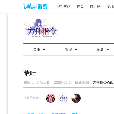
主站
首页
排行榜
发现
首页
誓灵
配备
荒吐
阅读：
更新日期：
2020-05-24
最新编辑：
方舟指令Wiki
跳
跳
到
到
页面贡献者 :
导
搜
航
索