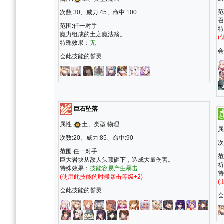
范
次数:30、威力:45、命中:100
召
范围:任一对手
特
魔力组成的土之魔法箭。
(
特殊效果：
无
会
会此技能的誓灵:
巨石坠落
属性:
土、类型:物理
属
次数:20、威力:85、命中:90
次
范围:任一对手
范
巨大岩块从敌人头顶砸下，造成大量伤害。
祈
特殊效果：
技能容易产生暴击
特
(使用此技能的时候暴击等级+2)
(
会此技能的誓灵:
会