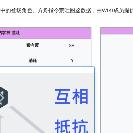
》
中的登场角色。方舟指令荒吐图鉴数据，由WIKI成员提
的客神 荒吐
稀有度
2
SR
消耗
9
召唤
、
2-3
、
5-1
、
6-3
-4
/
1-5
/
1-6
/
1-7
/
1-8
/
1-9
/
1-10
/
3-1
/
3-2
/
3-3
/
3-4
/
3-5
/
9
/
3-10
/
挑战-1
/
挑战-2
/
挑战-3
10
、5
018年09月20日