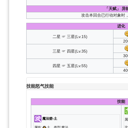
「天赋」
异
攻击本回合已行动对象时，
进化
二星 ☞ 三星(Lv.15)
20
三星 ☞ 四星(Lv.35)
30
四星 ☞ 五星(Lv.55)
40
技能
怒气技能
技能
魔法箭-土
属
次
属性:
土、类型:魔法