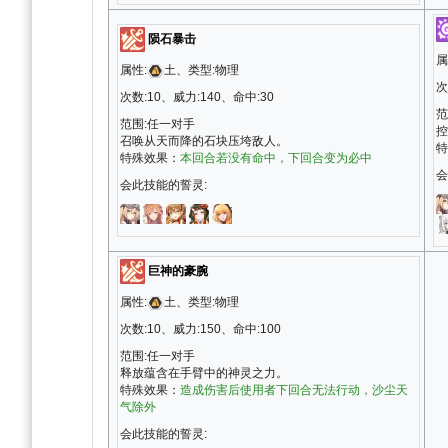
陨石暴击
属
属性:
土、类型:物理
次
次数:10、威力:140、命中:30
范
范围:任一对手
控
召唤从天而降的石块压垮敌人。
特
特殊效果：
本回合若没有命中，下回合变为必中
会
会此技能的誓灵:
巨神的豪腕
属性:
土、类型:物理
次数:10、威力:150、命中:100
范围:任一对手
释放蕴含在手臂中的神灵之力。
特殊效果：
造成伤害后使用者下回合无法行动，沙尘天
气除外
会此技能的誓灵: