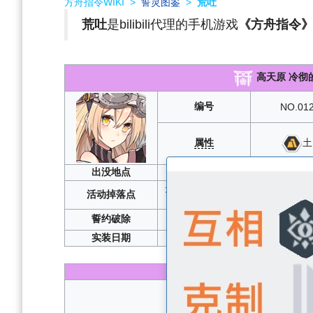
方舟指令WIKI
>
誓灵图鉴
>
荒吐
荒吐
是bilibili代理的手机游戏
《方舟指令
高天原 冷彻
编号
NO.01
属性
土
出没地点
誓灵
光沉月夜樱绽日和
：
1-1
/
1-2
/
1-3
/
1
活动掉落点
3-6
/
3-7
/
3-8
/
3-
誓约破除
实装日期
2
性能