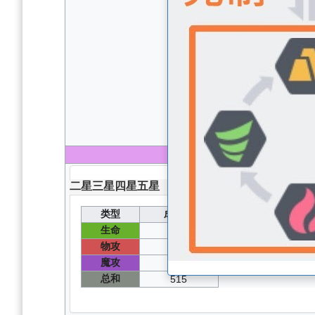
100
级 无圣器无核心
二星
三星
四星
五星
类型
成长值
能力值
生命
102
1570
物攻
75
387
魔攻
80
412
总和
515