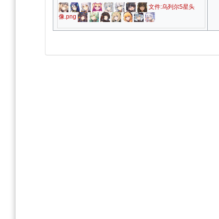
文件:乌列尔5星头
像.png