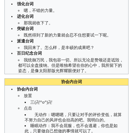
强化台词
嗯，不错的力量。
进化台词
那我就收下了。
突破台词
既然得到了新的力量就会忍不住想要试一下呢。
派遣台词
我回来了。怎么样，是丰硕的成果吧？
百日纪念台词
我统御万民，我包容一切。所以无论是赞颂还是诋毁，
都可以全盘接纳。但是唯独希望在你的心中，我所留下的
姿态，是像太阳那版光辉耀眼便好了。
协会内台词
协会内台词
放置
三(卍^o^)卍
点击
无动作：嗯嗯嗯，只要让对手的评价变低，就算
不努力自己的风评也会抬高的吧。我明白的。
睡眠动作：我不会屈服，也不会逃避，你也是如
此，只要做自己想做的事情就可以了。