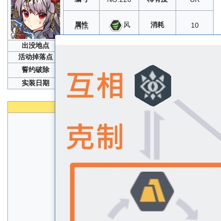
属性
消耗
风
10
出没地点
限时召唤
活动掉落点
誓约破除
20
、10
、100
实装日期
2019年11月14日
性能
生命
A
速度
S
物攻
S
物防
B
魔攻
B
魔防
B+