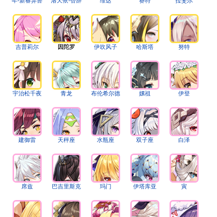
年-新春异兽
洛天依-杏辞
维达
赛特
拉斐尔
吉普莉尔
因陀罗
伊吹风子
哈斯塔
努特
宇治松千夜
青龙
布伦希尔德
嫘祖
伊登
建御雷
天秤座
水瓶座
双子座
白泽
席兹
巴吉里斯克
玛门
伊塔库亚
寅