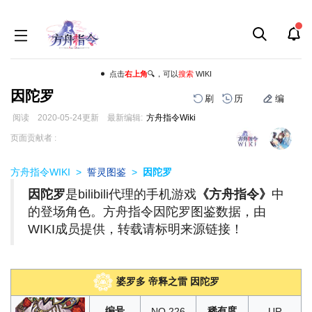
点击
右上角
🔍，可以
搜索
WIKI
因陀罗
刷
历
编
阅读
2020-05-24
更新
最新编辑:
方舟指令Wiki
跳
跳
页面贡献者 :
到
到
导
搜
方舟指令WIKI
>
誓灵图鉴
>
因陀罗
航
索
因陀罗
是bilibili代理的手机游戏
《方舟指令》
中
的登场角色。方舟指令因陀罗图鉴数据，由
WIKI成员提供，转载请标明来源链接！
婆罗多 帝释之雷 因陀罗
编号
稀有度
NO.226
UR