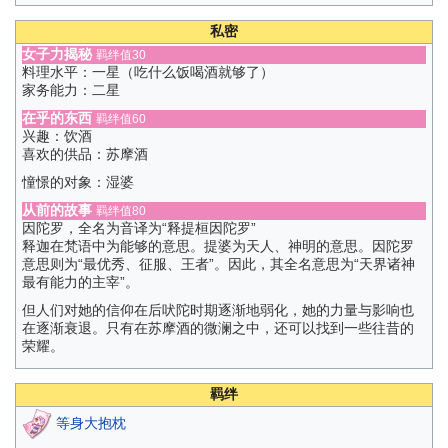
私密
女子力揭秘
羁绊值30
料理水平：一星（吃什么饭喝酒就够了）
家务能力：二星
在乎的东西
羁绊值60
兴趣：饮酒
喜欢的供品：苏摩酒
憧憬的对象：湿婆
从前的故事
羁绊值80
因陀罗，全名为音译为“释提桓因陀罗”
释迦在梵语中为能够的意思。提婆为天人、神明的意思。因陀罗
意思则为“最优秀、征服、王者”。因此，其全名意思为“天界诸神
最有能力的主宰”。
但人们对她的信仰在后吠陀时期逐渐地弱化，她的力量与影响也
在逐渐衰退。只有在苏摩酒的微澜之中，还可以找到一些往昔的
荣耀。
羁绊
等身大抱枕