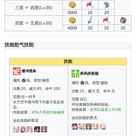
三星 ☞ 四星(Lv.35)
3000
15
20
四星 ☞ 五星(Lv.55)
4000
20
20
20
技能
怒气技能
技能
俯冲猎杀
疾风的祝福
属性:
风、类型:物理
属性:
风、类型:辅助
次数:20、威力:65、命中:100
次数:15、威力:无、命中:无
范围:任一对手
范围:自己
从天空中俯冲而下向敌方发起攻
对自身施加风神的祝福。
击。
特殊效果：
使用后速度上升2级
特殊效果：
30%几率使目标麻痹
会此技能的誓灵:
会此技能的誓灵: