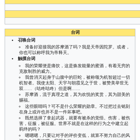
台词
召唤台词
准备好迎接我的苏摩酒了吗？我是天帝因陀罗。或者，
你也可以称呼我为帝释天。
触摸台词
我的荣耀便是痛饮，这是焕发能量的蜜酒，有着无穷的
克敌制胜的威力。
我曾消灭起身于山腹中的巨蛇，被称颂为机智超过一切
机智者。我使太阳、天宇与朝霞见之于世，被赞美举世无
双……（咕咚咕咚）但是啊……
苏摩酒，流于真理之道，其为欢悦的奖赏，其为甜美的
赐福。
这些眼睛吗？可不是什么荣耀的勋章。不过把过去铭刻
在身上或许也并不是一件坏事吧。
既然选择了拿起武器，就要有被杀的觉悟。伤害，被伤
害，征服，被征服。世界不就是在这样的行为之中建立起
羁绊的吗？
嗯嗯嗯，只要让对手的评价变低，就算不努力自己的风