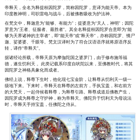
帝释天，全名为释提桓因陀罗，简称因陀罗，意译为能天帝。本为
印度教神明，司职雷电与战斗，后被佛教吸收为护法神。
在梵文中，释迦意为”能够、有能力”；提婆意为“天人，神明”；因陀
罗意为“王者、征服者、最胜者”。其全名释提桓因陀罗合意即为“能
够为天界诸神的主宰者“，即“能天帝”或“释天帝”，亦称因陀罗、憍尸
迦、娑婆婆、千眼等。梵文汉译时为了符合汉语语序就将原语序反
转，译作“帝释天”。
据诸经论所载，帝释天原为摩伽陀国之婆罗门，由于修布施等福
德，遂生忉利天 。此类记载系印度自吠陀以来，至佛教时代，将其
因陀罗之神格具象化而成者。
佛经上说，释尊下生时，他化现七宝金阶，让释尊从忉利天一级一
级地下来。下来时，帝释天在释尊的左前方，手执宝盖，和右前方
的大梵天，一起侍候着释尊，为释尊引路。释尊成道后佛教产生，
因陀罗成为释尊之守护神，称为帝释天。佛陀升于忉利天为母说法
时，帝释天手持宝盖，任佛陀之侍从。
誓
灵
导