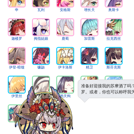
申
瓦利
安格斯
增长天
奥斯卡
迦楼罗
拇指姑娘
鹿蜀
加雷斯
拉克西丝
伊登-暗噬
镰鼬
伊卡洛斯
精卫
斯芬克斯
准备好迎接我的苏摩酒了吗
罗。或者，你也可以称呼我
伊里丝
石像鬼
鸦天狗
格里芬
珀加索斯
年
鵺