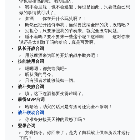
评也会抬高的吧。我明白的。
我不会屈服，也不会逃避，你也是如此，只要做自己想
做的事情就可以了。
禁酒……你在开什么玩笑啊？！
既然已经开始侍奉我，当然要接纳全部的我，没错吧？
别担心，只要按照我的节奏来。就完全没有问题。
睡不着吗？要不要来一些这个呢？这样啊……这对你来
说还是太刺激了吗哈哈哈，真是可爱啊。
队长开战台词
用苏摩酒来为即将开始的战争助兴吧！
技能使用台词
嗯嗯嗯，都交给我吧~
听从我的号令。
只有强者才能够统御一切。
战斗失败台词
啧，这下连酒都要变得难喝了。
获得MVP台词
哈哈哈，助兴的话只是有酒可还完全不够啊！
战斗联动台词
你准备好接受天神的震怒了吗？
登录台词
方舟指令。你回来了，是为了向我献上供奉所以才远行
了吗？