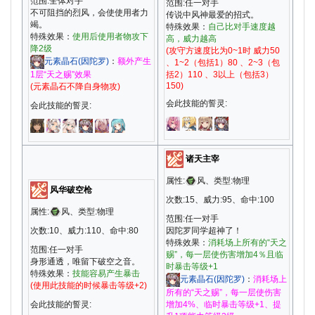
范围:全体对手
范围:任一对手
不可阻挡的烈风，会使使用者力
传说中风神最爱的招式。
竭。
特殊效果：
自己比对手速度越
特殊效果：
使用后使用者物攻下
高，威力越高
降2级
(攻守方速度比为0~1时 威力50
元素晶石(因陀罗)
：
额外产生
、1~2（包括1）80 、2~3（包
1层“天之赐”效果
括2）110 、3以上（包括3）
150)
(元素晶石不降自身物攻)
会此技能的誓灵:
会此技能的誓灵:
诸天主宰
属性:
风、类型:物理
风华破空枪
次数:15、威力:95、命中:100
属性:
风、类型:物理
范围:任一对手
次数:10、威力:110、命中:80
因陀罗同学超神了！
特殊效果：
消耗场上所有的“天之
范围:任一对手
赐”，每一层使伤害增加4％且临
身形通透，唯留下破空之音。
时暴击等级+1
特殊效果：
技能容易产生暴击
元素晶石(因陀罗)
：
消耗场上
(使用此技能的时候暴击等级+2)
所有的“天之赐”，每一层使伤害
会此技能的誓灵:
增加4%、临时暴击等级+1、提