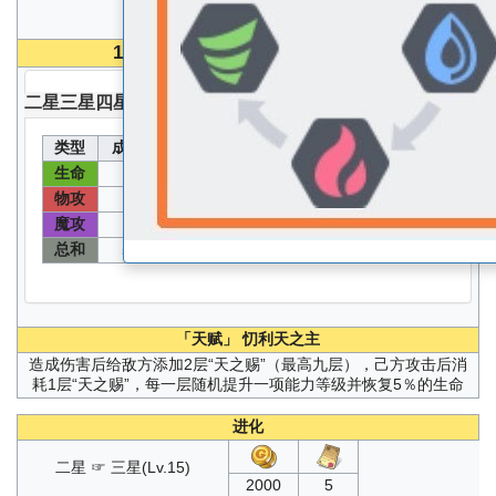
100
级 无圣器无核心无能源分配能力值
二星
三星
四星
五星
类型
成长值
能力值
类型
成长值
能力值
生命
速度
99
1540
126
642
物攻
物防
134
682
72
372
魔攻
魔防
66
342
87
447
总和
584
「天赋」
忉利天之主
造成伤害后给敌方添加2层“天之赐”（最高九层），己方攻击后消
耗1层“天之赐”，每一层随机提升一项能力等级并恢复5％的生命
进化
二星 ☞ 三星(Lv.15)
2000
5