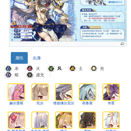
航
属性
出身
水
火
土
光
风
暗
虚无
赫尔墨斯
托尔
维德佛尔尼尔
荷鲁斯
华胥