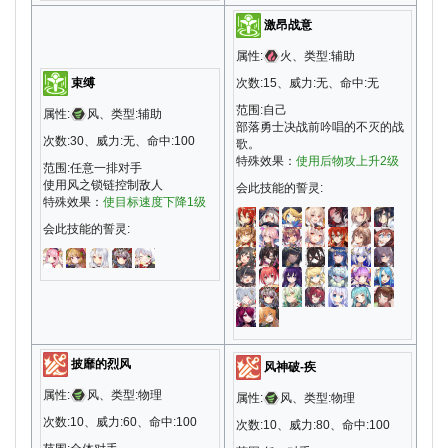
激昂战意
属性:
火、类型:辅助
束缚
次数:15、威力:无、命中:无
范围:自己
属性:
风、类型:辅助
部落勇士决战前吟唱的不灭的战
次数:30、威力:无、命中:100
歌。
特殊效果：
使用后物攻上升2级
范围:任意一排对手
使用风之锁链控制敌人
会此技能的誓灵:
特殊效果：
使目标速度下降1级
会此技能的誓灵:
披靡的烈风
风神破-疾
属性:
风、类型:物理
属性:
风、类型:物理
次数:10、威力:60、命中:100
次数:10、威力:80、命中:100