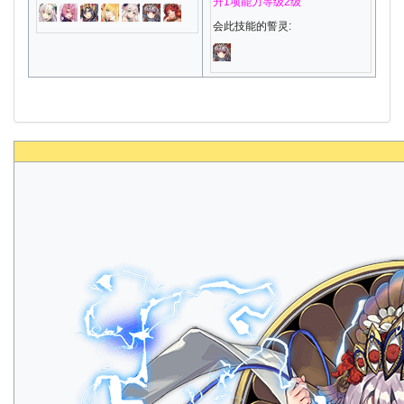
升1项能力等级2级
会此技能的誓灵: