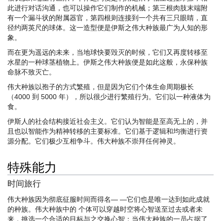
此进行对话沟通，也可以操作它们制作的机械；第三根肉肢末端附
有一个漏斗状的附属器官，第四根则连接到一个共有三只眼睛，直
径约两英尺的球体。这一造型便是伊斯之伟大种族最广为人知的形
象。
而在更为遥远的未来，当地球快要毁灭的时候，它们又再度转移至
水星的一种球茎植物上。伊斯之伟大种族便是如此这般，永保种族
命脉不致灭亡。
伟大种族以孢子的方式繁殖，但是因为它们个体生命周期极长
（4000 到 5000 年），所以很少进行繁殖行为。它们以一种液体为
食。
伊斯人的社会结构接近社会主义。它们认为智能是至高无上的，并
且也以智能作为精神转移的主要标准。它们基于逻辑和均衡进行资
源分配。它们极少互相争斗。伟大种族不崇拜任何神灵。
特殊能力
时间旅行
伟大种族因为彻底征服时间而得名— —它们也是唯一达到如此成就
的种族。伟大种族中的 个体可以穿越时空将心智送至过去或者未
来，挑选一个合适的目标与之交换心智；当伟大种族的一员占据了