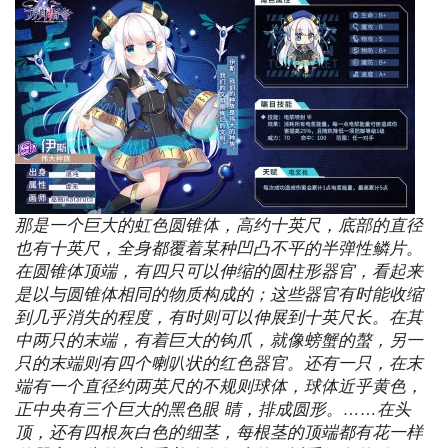
那是一个巨大的虹色圆锥体，高约十英尺，底部的直径
也有十英尺，全身都覆着某种凹凸不平的半弹性鳞片。
在圆锥体顶端，有四只可以伸缩的圆柱形器官，看起来
是以与圆锥体相同的物质构成的；这些器官有时能收缩
到几乎消失的程度，有时则可以伸展到十英尺长。在其
中两只的末端，有着巨大的钩爪，就像螃蟹的螯，另一
只的末端则有四个喇叭状的红色器官。还有一只，在末
端有一个直径约两英尺的不规则球体，球体近乎黄色，
正中央有三个巨大的黑色眼 睛，排成圆形。……在头
顶，还有四根灰白色的细茎，每根茎的顶端都有花一样