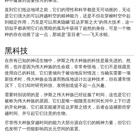
种不健康到需要排斥的事情。
直到它们抵达地球之前，它们的理性和科学都是无可动摇的，无论
是它们强大的可以跨越时空的精神能力，还是不但在穿梭时空中起
到稳定作用，乃至是可以用来隐瞒“廷达罗斯之犬”的伟大技术，这一
切似乎都表明它们在黑暗的孤岛中获得了超然的身份，可是一个物
种的存在动摇了这一点，那就是“盲目者”——飞天水螅。
黑科技
在所有已知的神话生物中，伊斯之伟大种族的科技是最先进的。然
而，也许是因为伟大种族的生命观，非常奇怪地，它们不是很愿意
使用自己的科技。它们更倾向于被动地应对情况；当确实需要一项
新技术时，伟大种族会迅速而熟练地设计出这种技术，但在通常情
况下，它们却对研究科技、发明创造提不起一点兴趣。
需要特别说明的是，伊斯之伟大种族已经征服了时间，这也是它们
被称为伟大种族的原因。它们是唯一能随意在时间长河中上下行进
的开化种族。它们甚至能避开廷达罗斯之猎犬，后者会追捕那些穿
越时间、并引起它们注意的生物。
尽管伟大种族穿越时间的能力大部分源自它们的精神力量，但它们
也发明了一些能影响四次元空间的装置。