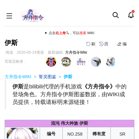
点击
右上角
🔍，可以
搜索
WIKI
伊斯
刷
历
编
阅读
2020-05-24
更新
最新编辑:
方舟指令Wiki
跳
跳
页面贡献者 :
到
到
导
搜
方舟指令WIKI
>
誓灵图鉴
>
伊斯
航
索
伊斯
是bilibili代理的手机游戏
《方舟指令》
中的
登场角色。方舟指令伊斯图鉴数据，由WIKI成
员提供，转载请标明来源链接！
混沌 伟大种族 伊斯
编号
稀有度
NO.258
SR