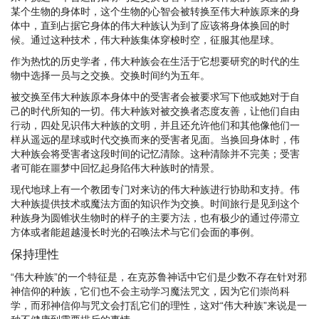
某个生物的身体时，这个生物的心智会被转换至伟大种族原来的身
体中，直到占据它身体的伟大种族认为到了应该将身体换回的时
候。通过这种技术，伟大种族集体穿梭时空，征服其他星球。
作为热忱的历史学者，伟大种族会在生活于它想要研究的时代的生
物中选择一员与之交换。交换时间约为五年。
被交换至伟大种族原本身体中的受害者会被要求写下他或她对于自
己的时代所知的一切。伟大种族对被交换者态度友善，让他们自由
行动，四处见识伟大种族的文明，并且还允许他们和其他像他们一
样从遥远的星球或时代交换而来的受害者见面。当换回身体时，伟
大种族会将受害者这段时间的记忆清除。这种清除并不完美；受害
者可能在噩梦中回忆起身陷伟大种族时的情景。
现代地球上有一个教团专门对来访的伟大种族进行协助和支持。伟
大种族提供技术或魔法方面的知识作为交换。时间旅行是见到这个
种族身为圆锥状生物时的样子的主要方法，也有极少的通过停滞立
方体或者能超越漫长时光的召唤法术与它们会面的事例。
保持理性
“伟大种族”的一个特征是，在克苏鲁神话中它们是少数不存在针对邪
神信仰的种族，它们也不会主动学习魔法咒文，因为它们崇尚科
学，而邪神信仰与咒文会打乱它们的理性，这对“伟大种族”来说是一