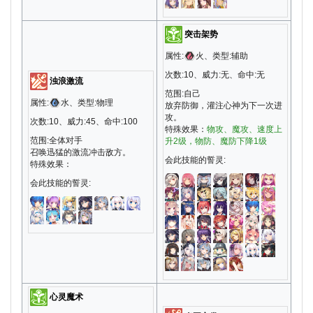
突击架势
属性:
火、类型:辅助
次数:10、威力:无、命中:无
浊浪激流
范围:自己
属性:
水、类型:物理
放弃防御，灌注心神为下一次进
攻。
次数:10、威力:45、命中:100
特殊效果：
物攻、魔攻、速度上
范围:全体对手
升2级，物防、魔防下降1级
召唤迅猛的激流冲击敌方。
会此技能的誓灵:
特殊效果：
会此技能的誓灵:
心灵魔术