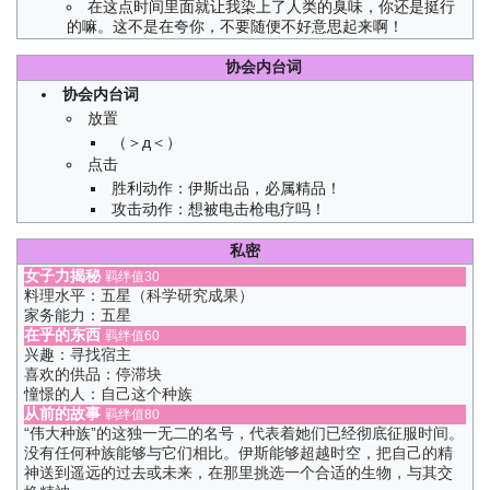
在这点时间里面就让我染上了人类的臭味，你还是挺行
的嘛。这不是在夸你，不要随便不好意思起来啊！
协会内台词
协会内台词
放置
（＞д＜）
点击
胜利动作：伊斯出品，必属精品！
攻击动作：想被电击枪电疗吗！
私密
女子力揭秘
羁绊值30
料理水平：五星（科学研究成果）
家务能力：五星
在乎的东西
羁绊值60
兴趣：寻找宿主
喜欢的供品：停滞块
憧憬的人：自己这个种族
从前的故事
羁绊值80
“伟大种族”的这独一无二的名号，代表着她们已经彻底征服时间。
没有任何种族能够与它们相比。伊斯能够超越时空，把自己的精
神送到遥远的过去或未来，在那里挑选一个合适的生物，与其交