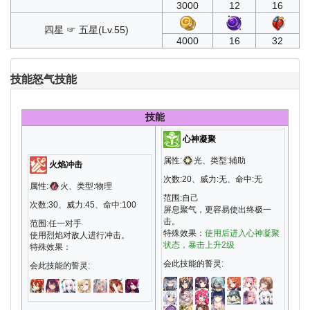
3000
12
16
四星 ☞ 五星(Lv.55)
4000
16
32
技能
怒气技能
技能
心神凝聚
属性:
光、类型:辅助
火焰冲击
次数:20、威力:无、命中:无
属性:
火、类型:物理
范围:自己
次数:30、威力:45、命中:100
屏息聚气，更容易使出终极一
击。
范围:任一对手
特殊效果：
使用后进入心神凝聚
使用烈焰对敌人进行冲击。
状态，暴击上升2级
特殊效果：
会此技能的誓灵:
会此技能的誓灵: