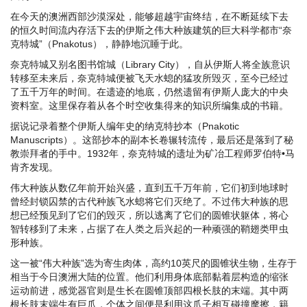
在今天的澳洲西部沙漠深处，能够超越宇宙终结，在不断延续下去
的恒久时间流内存活下去的伊斯之伟大种族建筑的巨大科学都市“奈
克特城”（Pnakotus），静静地沉睡于此。
奈克特城又别名图书馆城（Library City），自从伊斯人将全族意识
转移至未来后，奈克特城便被飞天水螅的猛攻所毁灭，至今已经过
了五千万年的时间。在遗迹的地底，仍然遗留有伊斯人庞大的中央
资料室。这里保存着从各个时空收集得来的知识所编集成的书籍。
据说记录着整个伊斯人编年史的纳克特抄本（Pnakotic
Manuscripts）。这部抄本的副本长卷辗转流传，最后还是落到了秘
教崇拜者的手中。1932年，奈克特城的遗址为矿冶工程师罗伯特•马
肯齐发现。
伟大种族从数亿年前开始兴盛，直到五千万年前，它们初到地球时
曾经封锁囚禁的古代种族飞水螅将它们灭绝了。不过伟大种族的思
想已经预见到了它们的毁灭，所以逃离了它们的圆锥状躯体，将心
智转移到了未来，占据了在人类之后兴起的一种顽强的鞘翅类甲虫
形种族。
这一被“伟大种族”选为寄生肉体，高约10英尺的圆锥状生物，生存于
相当于今日澳洲大陆的位置。他们利用身体底部黏着层构造的缩张
运动前进，感觉器官则是生长在圆锥顶部四根长肢的末端。其中两
根长肢末端生有巨爪，个体之间便是利用这爪子相互碰撞摩擦，籍