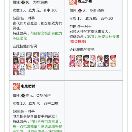
炎王之拳
属性:
风、类型:辅助
次数:15、威力:无、命中:100
属性:
火、类型:物理
范围:任一对手
次数:15、威力:95、命中:90
古代的奇迹魔法，能交换双方的
范围:任一对手
灵魂。
召唤火神的右拳猛击敌人。
特殊效果：
与目标交换所有能力
特殊效果：
30%几率使目标畏惧
等级变化
(拳类技能)
会此技能的誓灵:
会此技能的誓灵:
电浆喷射
属性:
虚无、类型:物理
次数:10、威力:70、命中:100
范围:任一对手
电浆枪是伊斯最趁手的武器！
特殊效果：
消耗所有电浆能量，
每一点电浆能量可使造成伤害提
高25%，且随机降低一项防御等