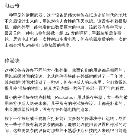
电击枪
一种罕见的伊斯武器，这个设备是伟大种族在抵达史前时代的地球
不久后设计出来的，用以对抗肉食性的飞天水螅。该设备有着摄影
机一般的外型，能够发射出数团巨大的电浆。该武器有多种形制，
最常见的一种电击枪能装载一组 32 发的弹药，重新装填需花费一
轮。尽管电击枪能一次性射出多发电浆，但在第四发后的每一次射
击都会增加5%使电击枪烧毁的机率。
停滞块
这种设备有许多不同的大小和外形，然而它们的用途都是相同的：
用以减缓时间的流速。老式的停滞块能在外部时间过了一千年时，
其内部的时间才流逝了一秒钟，但在伊斯人的未来里，它们将得以
提升停 滞块的性能，使其达到内部一秒等于外部一百万年的程度。
最小的停滞块在纳克特城（Pnakotus）用以保存书籍，大一些的被
用来将伊斯人送去未来。几乎所有的停滞块在设计上都是朴素的，
由金属或塑胶制成，没有存在外部电路的迹象。
按下一个按钮或干脆将它打开能让大多数的停滞块停止运转，然而
另一些停滞块有着更复杂的面板，能够允许使用者设置所停滞的时
间，这些更复杂的设备对那些并不熟悉伊斯科技的人来说很可能是