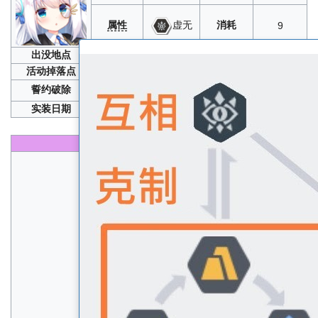
属性
消耗
虚无
9
出没地点
限打捞
、
11-3
活动掉落点
誓约破除
10
、5
实装日期
2020年03月19日
性能
生命
B+
速度
A+
物攻
S
物防
B+
魔攻
B
魔防
B+