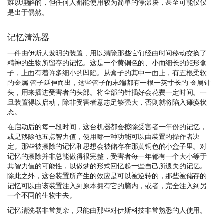
难以理解的，但任何人都能使用较为简单的停滞块，甚至可能仅仅
是出于偶然。
记忆清洗器
一件由伊斯人发明的装置，用以清除那些它们经由时间移动交换了
精神的生物所留存的记忆。这是一个黄铜色的、小而细长的矩形盒
子，上面有着许多细小的凹陷。从盒子的其中一面上，有五根柔软
的金属 管子延伸而出，这些管子的末端都有一根一英寸长的 金属针
头，用来插进受害者的头部。将全部的针插好会花费一定时间。一
旦装置得以启动，除非受害者意志足够强大，否则就将陷入瘫痪状
态。
在启动后的每一段时间，这台机器都会擦除受害者一年份的记忆，
或是移除他五点智力值，使用哪一种功能可以由装置的操作者决
定。那些被擦除的记忆和思想会被储存在那黄铜色的小盒子里。对
记忆的擦除并非总能做得很完整，受害者每一年都有一个大小等于
其智力值的可能性，以做梦的形式回忆起一些自己所遗失的记忆。
除此之外，这台装置所产生的效应是可以被逆转的，那些被储存的
记忆可以由该装置注入到原本拥有它的脑内，或者，完全注入到另
一个不同的生物中去。
记忆清洗器非常复杂，只能由那些对伊斯科技非常熟悉的人使用。