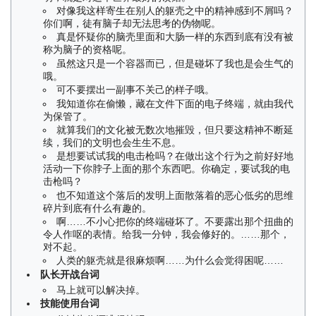
对像我这样寄生在别人的躯壳之中的精神感到不屑吗？
你们啊，徒有脑子却无法思考的伪物呢。
真是怀疑你的脑壳里面和大肠一样的东西到底有没有被
称为脑子的资格呢。
虽然这只是一个容器而已，但是碰坏了我也是会生气的
哦。
可不要摆出一副事不关己的样子哦。
我知道你在偷懒，藏在文件下面的电子终端，就由我代
为保管了。
就算我们的文化被无数次地摧毁，但只要这精神不断延
续，我们的文明也会生生不息。
是想要试试我的电击枪吗？在做出这个行为之前好好地
活动一下你脖子上面的那个东西吧。你确定，要试我的电
击枪吗？
也不知道这个落后的发明上面散落着的恶心低劣的思维
碎片到底有什么有趣的。
啊……不小心把你的终端碰坏了。不要露出那个扭曲的
令人作呕的表情。给我一分钟，我会修好的。……那个，
对不起。
人类的躯壳就是很麻烦啊……为什么会觉得困呢……
队长开战台词
马上就可以解决掉。
技能使用台词