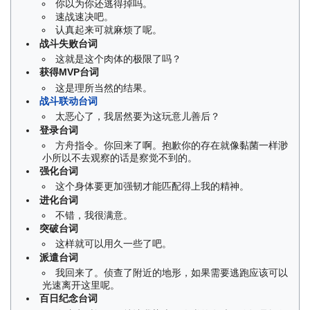
你以为你还逃得掉吗。
速战速决吧。
认真起来可就麻烦了呢。
战斗失败台词
这就是这个肉体的极限了吗？
获得MVP台词
这是理所当然的结果。
战斗联动台词
太恶心了，我居然要为这玩意儿善后？
登录台词
方舟指令。你回来了啊。抱歉你的存在就像黏菌一样渺
小所以不去观察的话是察觉不到的。
强化台词
这个身体要更加强韧才能匹配得上我的精神。
进化台词
不错，我很满意。
突破台词
这样就可以用久一些了吧。
派遣台词
我回来了。侦查了附近的地形，如果需要逃跑应该可以
光速离开这里呢。
百日纪念台词