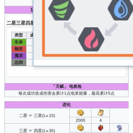
100
级 无圣器无核心无能源分配能力值
二星
三星
四星
五星
类型
成长值
能力值
类型
成长值
能力值
生命
速度
86
1410
117
597
物攻
物防
122
622
75
387
魔攻
魔防
61
317
75
387
总和
536
「天赋」
电浆枪
每次成功造成伤害会累计1点电浆能量，最高累计5点
进化
二星 ☞ 三星(Lv.15)
2000
4
三星 ☞ 四星(Lv.35)