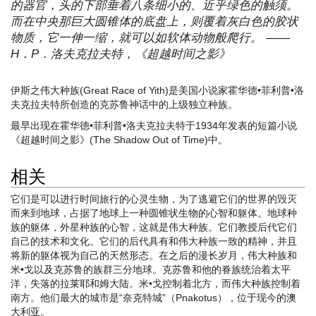
的器官，头的下部垂着八条细小的、近乎绿色的触须。
而在中央那巨大圆锥体的底盘上，则覆着灰白色的胶状
物质，它一伸一缩，就可以如软体动物般爬行。 ——
H．P．洛夫克拉夫特，《超越时间之影》
伊斯之伟大种族(Great Race of Yith)是美国小说家霍华德•菲利普•洛
夫克拉夫特所创造的克苏鲁神话中的上级独立种族。
最早出现在霍华德•菲利普•洛夫克拉夫特于1934年发表的短篇小说
《超越时间之影》(The Shadow Out of Time)中。
相关
它们是可以进行时间旅行的心灵生物，为了逃避它们的世界的毁灭
而来到地球，占据了地球上一种圆锥状生物的心智和躯体。地球种
族的躯体，外星种族的心智，这就是伟大种族。它们教授后代它们
自己的技术和文化。它们的后代具有和伟大种族一致的精神，并且
将新的躯体视为自己的天然形态。在之后的漫长岁月，伟大种族和
米•戈以及克苏鲁的族群三分地球。克苏鲁和他的眷族统治着太平
洋，失落的拉莱耶和姆大陆。米•戈控制着北方，而伟大种族控制着
南方。他们最大的城市是“奈克特城”（Pnakotus），位于现今的澳
大利亚。