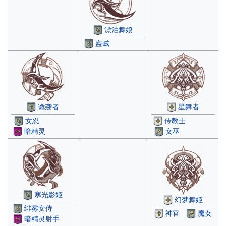
漂泊舞娘
盗贼
诡袭者
星舞者
女忍
传教士
暗精灵
女巫
寒光影姬
幻梦舞姬
绯雾女侍
神官
魔女
暗精灵射手