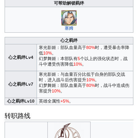
可帮助解锁羁绊
塞姆
心之羁绊
寒光影姬：部队血量高于
80%
时，遭受暴击率降
低
10%
。
心之羁绊Lv4
幻梦舞姬：本部队有
5
个以上的强化状态时，战
斗中遭受伤害降低
10%
。
寒光影姬：与血量百分比低于自身的部队交战
时，进入战斗后伤害提升
10%
。
心之羁绊Lv7
幻梦舞姬：部队血量高于
80%
时，战斗中造成伤
害提升
10%
。
心之羁绊Lv10
英雄全属性
+5%
。
转职路线