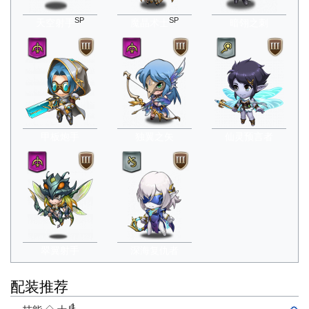
SP
SP
天空射手
魔晶术士
暗翎之刺
甲板炮手
独翼之矢
仙灵预言者
翠翼射手
深海复仇者
配装推荐
1