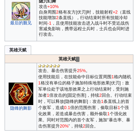
隐刃幻舞
攻击
+10%
自身周围
2
格有友方[伏刃]时，技能射程
+2
（直线
技能增加
2
条直线），行动结束时所有技能冷却
最后的觐见
时间
-1
，且使用技能攻击进入战斗时不受近战伤
害减免影响，携带远程士兵时，士兵也会同时进
行攻击。
英雄天赋
英雄天赋
攻击、暴击伤害提升
25%
。
使用技能后，在技能命中目标位置周围
1
格内随机
1
格没有单位的格子施加特殊地形效果[伏刃]：敌
军单位处于该地形效果之上行动结束时，受到施
加者
1
倍攻击的[固定伤害]，持续
2
回合。行动结束
时，可以释放[隐锋的舞影]：攻击
1
条直线上的首
个敌军，造成
0.1
倍的范围伤害，偷取目标
1
个强
隐锋的舞影
化效果，若造成暴击伤害，额外偷取
1
个强化效
果。同时对范围内的首个友军，施加“暴击率、暴
击伤害提升
20%
”，持续
2
回合。