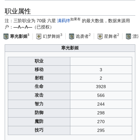
职业属性
如果有
注：三阶职业为 70级 六星
满羁绊
的最大数值，数据来源用
户：
—Λ︵Λ—
（已授权）
3
2
2
3
幻梦舞姬
诡袭者
星舞者
漂
寒光影姬
寒光影姬
职业
移动
3
射程
2
生命
3928
攻击
566
智力
244
防御
298
魔防
270
技巧
295