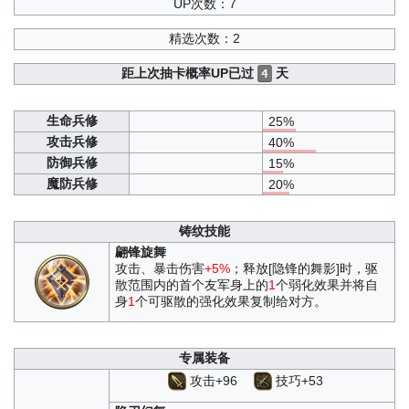
UP次数：7
精选次数：2
距上次抽卡概率UP已过
天
4
生命兵修
25%
攻击兵修
40%
防御兵修
15%
魔防兵修
20%
铸纹技能
翩锋旋舞
攻击、暴击伤害
+5%
；释放[隐锋的舞影]时，驱
散范围内的首个友军身上的
1
个弱化效果并将自
身
1
个可驱散的强化效果复制给对方。
专属装备
攻击+96
技巧+53