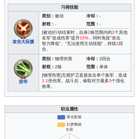
习得技能
类别：
被动
冷却：
-
射程：
-
范围：
-
[被动]行动结束时，自身
2
格范围内的
2
个其他
友军“造成伤害”提升
15%
，同时免疫“攻击、
攻击大应援
智力降低”、“无法使用主动技能”，持续
1
回
合。
类别：
物理伤害
冷却：
2回合
射程：
2格
范围：
单体
[物理伤害]无视护卫直接攻击单个敌军，造成
1.1
倍伤害。战斗后，偷取对方最多
3
个强化
掠夺
效果。
职业属性