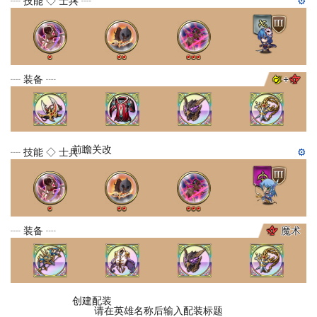
┈ 技能 ◇ 士兵 ┈
⚙
┈ 装备 ┈
+
前瞻关改
┈ 技能 ◇ 士兵 ┈
⚙
┈ 装备 ┈
魔术
创建配装
请在英雄名称后输入配装标题