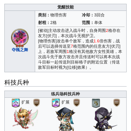
觉醒技能
类别：
物理伤害
冷却：
3回合
射程：
2格
范围：
单体
[被动]主动攻击进入战斗时，自身周围
2
格存在
友方[伏刃]，本次战斗无视护卫。
[物理伤害]攻击单个敌军，造成
1.6
倍伤害，战
后可以选择传送至
7
格范围内的任意友方[伏刃]
夺魄之舞
上，若敌军周围
1
格没有其他敌方女性英雄，本
次战斗先于敌方攻击并且传送时可以将本次战
斗目标一起传送到目标格子的附近位置（传送
敌军目标时视为[位移]效果）。
科技兵种
练兵场科技兵种
扩展
扩展