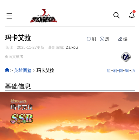
玛卡艾拉
刷
历
编
阅读
2025-11-27
更新
最新编辑:
Daikou
跳
跳
页面贡献者 :
到
到
导
搜
>
英雄图鉴
>
玛卡艾拉
•
•
•
•
短
刷
阅
编
历
航
索
基础信息
Macaera
玛卡艾拉