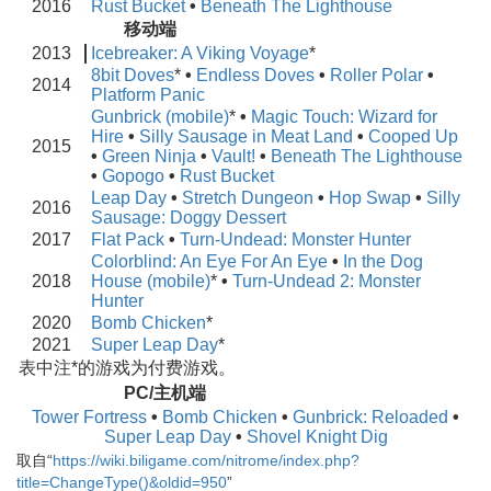
2016
Rust Bucket
•
Beneath The Lighthouse
移动端
2013
Icebreaker: A Viking Voyage
*
8bit Doves
*
•
Endless Doves
•
Roller Polar
•
2014
Platform Panic
Gunbrick (mobile)
*
•
Magic Touch: Wizard for
Hire
•
Silly Sausage in Meat Land
•
Cooped Up
2015
•
Green Ninja
•
Vault!
•
Beneath The Lighthouse
•
Gopogo
•
Rust Bucket
Leap Day
•
Stretch Dungeon
•
Hop Swap
•
Silly
2016
Sausage: Doggy Dessert
2017
Flat Pack
•
Turn-Undead: Monster Hunter
Colorblind: An Eye For An Eye
•
In the Dog
2018
House (mobile)
*
•
Turn-Undead 2: Monster
Hunter
2020
Bomb Chicken
*
2021
Super Leap Day
*
表中注*的游戏为付费游戏。
PC/主机端
Tower Fortress
•
Bomb Chicken
•
Gunbrick: Reloaded
•
Super Leap Day
•
Shovel Knight Dig
取自“
https://wiki.biligame.com/nitrome/index.php?
title=ChangeType()&oldid=950
”