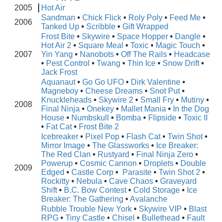
2005
Hot Air
Sandman
•
Chick Flick
•
Roly Poly
•
Feed Me
•
2006
Tanked Up
•
Scribble
•
Gift Wrapped
Frost Bite
•
Skywire
•
Space Hopper
•
Dangle
•
Hot Air 2
•
Square Meal
•
Toxic
•
Magic Touch
•
2007
Yin Yang
•
Nanobots
•
Off The Rails
•
Headcase
•
Pest Control
•
Twang
•
Thin Ice
•
Snow Drift
•
Jack Frost
Aquanaut
•
Go Go UFO
•
Dirk Valentine
•
Magneboy
•
Cheese Dreams
•
Snot Put
•
Knuckleheads
•
Skywire 2
•
Small Fry
•
Mutiny
•
2008
Final Ninja
•
Onekey
•
Mallet Mania
•
In the Dog
House
•
Numbskull
•
Bomba
•
Flipside
•
Toxic II
•
Fat Cat
•
Frost Bite 2
Icebreaker
•
Pixel Pop
•
Flash Cat
•
Twin Shot
•
Mirror Image
•
The Glassworks
•
Ice Breaker:
The Red Clan
•
Rustyard
•
Final Ninja Zero
•
Powerup
•
Cosmic Cannon
•
Droplets
•
Double
2009
Edged
•
Castle Corp
•
Parasite
•
Twin Shot 2
•
Rockitty
•
Nebula
•
Cave Chaos
•
Graveyard
Shift
•
B.C. Bow Contest
•
Cold Storage
•
Ice
Breaker: The Gathering
•
Avalanche
Rubble Trouble New York
•
Skywire VIP
•
Blast
RPG
•
Tiny Castle
•
Chisel
•
Bullethead
•
Fault