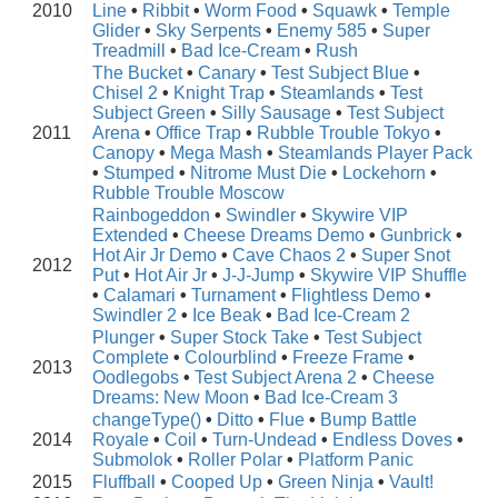
2010
Line
•
Ribbit
•
Worm Food
•
Squawk
•
Temple
Glider
•
Sky Serpents
•
Enemy 585
•
Super
Treadmill
•
Bad Ice-Cream
•
Rush
The Bucket
•
Canary
•
Test Subject Blue
•
Chisel 2
•
Knight Trap
•
Steamlands
•
Test
Subject Green
•
Silly Sausage
•
Test Subject
2011
Arena
•
Office Trap
•
Rubble Trouble Tokyo
•
Canopy
•
Mega Mash
•
Steamlands Player Pack
•
Stumped
•
Nitrome Must Die
•
Lockehorn
•
Rubble Trouble Moscow
Rainbogeddon
•
Swindler
•
Skywire VIP
Extended
•
Cheese Dreams Demo
•
Gunbrick
•
Hot Air Jr Demo
•
Cave Chaos 2
•
Super Snot
2012
Put
•
Hot Air Jr
•
J-J-Jump
•
Skywire VIP Shuffle
•
Calamari
•
Turnament
•
Flightless Demo
•
Swindler 2
•
Ice Beak
•
Bad Ice-Cream 2
Plunger
•
Super Stock Take
•
Test Subject
Complete
•
Colourblind
•
Freeze Frame
•
2013
Oodlegobs
•
Test Subject Arena 2
•
Cheese
Dreams: New Moon
•
Bad Ice-Cream 3
changeType()
•
Ditto
•
Flue
•
Bump Battle
2014
Royale
•
Coil
•
Turn-Undead
•
Endless Doves
•
Submolok
•
Roller Polar
•
Platform Panic
2015
Fluffball
•
Cooped Up
•
Green Ninja
•
Vault!