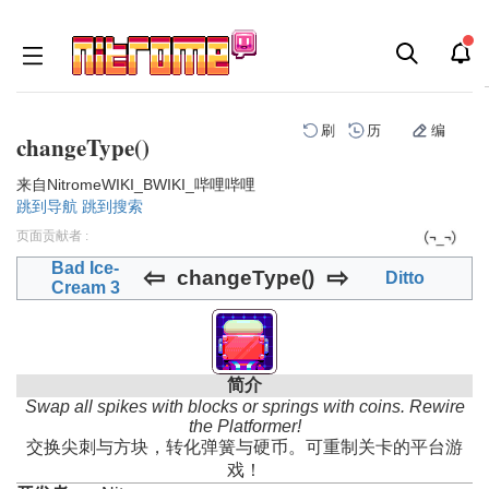
刷
历
编
changeType()
来自NitromeWIKI_BWIKI_哔哩哔哩
跳到导航
跳到搜索
页面贡献者 :
Bad Ice-
⇦
⇨
changeType()
Ditto
Cream 3
简介
Swap all spikes with blocks or springs with coins. Rewire
the Platformer!
交换尖刺与方块，转化弹簧与硬币。可重制关卡的平台游
戏！