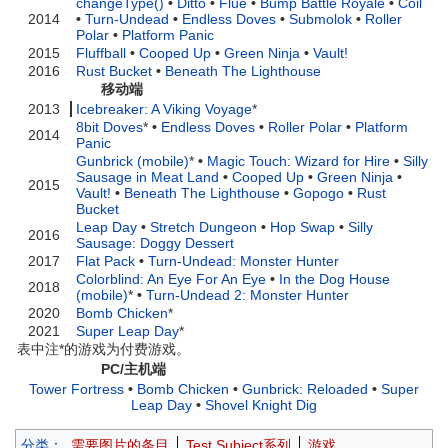
changeType()
•
Ditto
•
Flue
•
Bump Battle Royale
•
Coil
2014
•
Turn-Undead
•
Endless Doves
•
Submolok
•
Roller
Polar
•
Platform Panic
2015
Fluffball
•
Cooped Up
•
Green Ninja
•
Vault!
2016
Rust Bucket
•
Beneath The Lighthouse
移动端
2013
Icebreaker: A Viking Voyage
*
8bit Doves
*
•
Endless Doves
•
Roller Polar
•
Platform
2014
Panic
Gunbrick (mobile)
*
•
Magic Touch: Wizard for Hire
•
Silly
Sausage in Meat Land
•
Cooped Up
•
Green Ninja
•
2015
Vault!
•
Beneath The Lighthouse
•
Gopogo
•
Rust
Bucket
Leap Day
•
Stretch Dungeon
•
Hop Swap
•
Silly
2016
Sausage: Doggy Dessert
2017
Flat Pack
•
Turn-Undead: Monster Hunter
Colorblind: An Eye For An Eye
•
In the Dog House
2018
(mobile)
*
•
Turn-Undead 2: Monster Hunter
2020
Bomb Chicken
*
2021
Super Leap Day
*
表中注*的游戏为付费游戏。
PC/主机端
Tower Fortress
•
Bomb Chicken
•
Gunbrick: Reloaded
•
Super
Leap Day
•
Shovel Knight Dig
分类
：
需要图片的条目
Test Subject系列
游戏