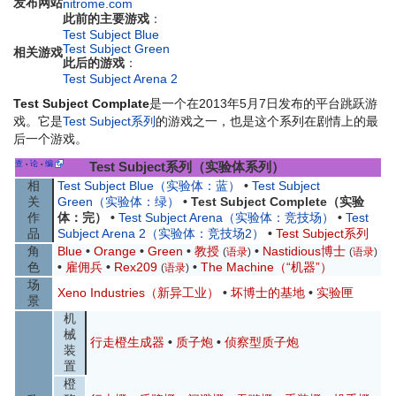
发布网站
nitrome.com
此前的主要游戏
：
Test Subject Blue
Test Subject Green
相关游戏
此后的游戏
：
Test Subject Arena 2
Test Subject Complate
是一个在2013年5月7日发布的平台跳跃游
戏。它是
Test Subject系列
的游戏之一，也是这个系列在剧情上的最
后一个游戏。
查
论
编
Test Subject系列（实验体系列）
•
•
相
Test Subject Blue（实验体：蓝）
•
Test Subject
关
Green（实验体：绿）
•
Test Subject Complete（实验
作
体：完）
•
Test Subject Arena（实验体：竞技场）
•
Test
品
Subject Arena 2（实验体：竞技场2）
•
Test Subject系列
角
Blue
•
Orange
•
Green
•
教授
•
Nastidious博士
(
语录
)
(
语录
)
色
•
雇佣兵
•
Rex209
•
The Machine（“机器”）
(
语录
)
场
Xeno Industries（新异工业）
•
坏博士的基地
•
实验匣
景
机
械
行走橙生成器
•
质子炮
•
侦察型质子炮
装
置
橙