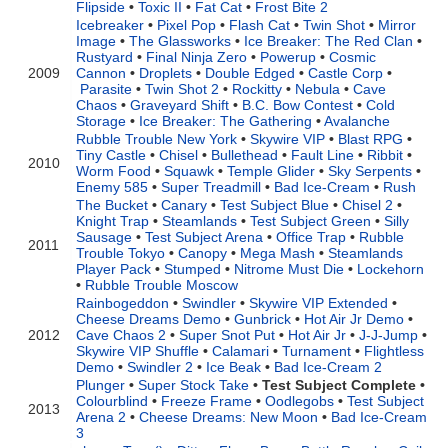
Flipside
•
Toxic II
•
Fat Cat
•
Frost Bite 2
Icebreaker
•
Pixel Pop
•
Flash Cat
•
Twin Shot
•
Mirror
Image
•
The Glassworks
•
Ice Breaker: The Red Clan
•
Rustyard
•
Final Ninja Zero
•
Powerup
•
Cosmic
2009
Cannon
•
Droplets
•
Double Edged
•
Castle Corp
•
Parasite
•
Twin Shot 2
•
Rockitty
•
Nebula
•
Cave
Chaos
•
Graveyard Shift
•
B.C. Bow Contest
•
Cold
Storage
•
Ice Breaker: The Gathering
•
Avalanche
Rubble Trouble New York
•
Skywire VIP
•
Blast RPG
•
Tiny Castle
•
Chisel
•
Bullethead
•
Fault Line
•
Ribbit
•
2010
Worm Food
•
Squawk
•
Temple Glider
•
Sky Serpents
•
Enemy 585
•
Super Treadmill
•
Bad Ice-Cream
•
Rush
The Bucket
•
Canary
•
Test Subject Blue
•
Chisel 2
•
Knight Trap
•
Steamlands
•
Test Subject Green
•
Silly
Sausage
•
Test Subject Arena
•
Office Trap
•
Rubble
2011
Trouble Tokyo
•
Canopy
•
Mega Mash
•
Steamlands
Player Pack
•
Stumped
•
Nitrome Must Die
•
Lockehorn
•
Rubble Trouble Moscow
Rainbogeddon
•
Swindler
•
Skywire VIP Extended
•
Cheese Dreams Demo
•
Gunbrick
•
Hot Air Jr Demo
•
2012
Cave Chaos 2
•
Super Snot Put
•
Hot Air Jr
•
J-J-Jump
•
Skywire VIP Shuffle
•
Calamari
•
Turnament
•
Flightless
Demo
•
Swindler 2
•
Ice Beak
•
Bad Ice-Cream 2
Plunger
•
Super Stock Take
•
Test Subject Complete
•
Colourblind
•
Freeze Frame
•
Oodlegobs
•
Test Subject
2013
Arena 2
•
Cheese Dreams: New Moon
•
Bad Ice-Cream
3