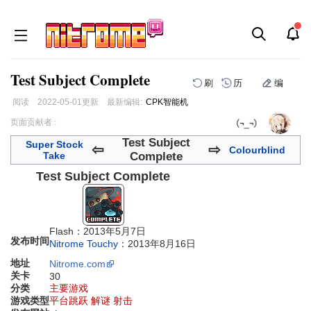
Test Subject Complete
刷
历
编
阅读
2022-05-01
更新
最新编辑:
CPK智能机
跳
跳
页面贡献者 :
到
到
Test Subject
Super Stock
导
搜
⇦
⇨
Colourblind
Take
Complete
航
索
Test Subject Complete
Flash：2013年5月7日
发布时间
Nitrome Touchy
：2013年8月16日
地址
Nitrome.com
关卡
30
分类
主要游戏
游戏类型
平台跳跃 解谜 射击