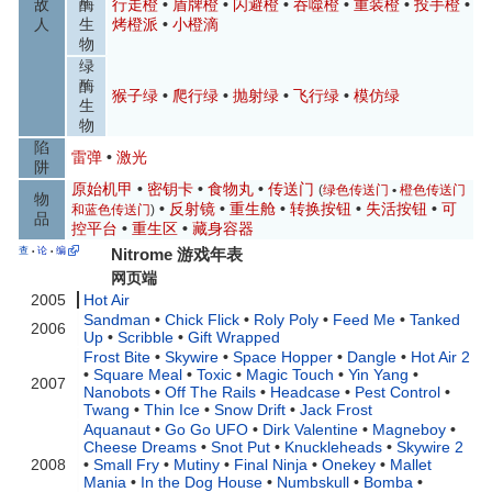
敌
酶
行走橙
•
盾牌橙
•
闪避橙
•
吞噬橙
•
重装橙
•
投手橙
•
人
生
烤橙派
•
小橙滴
物
绿
酶
猴子绿
•
爬行绿
•
抛射绿
•
飞行绿
•
模仿绿
生
物
陷
雷弹
•
激光
阱
原始机甲
•
密钥卡
•
食物丸
•
传送门
(
绿色传送门
•
橙色传送门
物
•
反射镜
•
重生舱
•
转换按钮
•
失活按钮
•
可
和蓝色传送门
)
品
控平台
•
重生区
•
藏身容器
查
论
编
Nitrome 游戏年表
•
•
网页端
2005
Hot Air
Sandman
•
Chick Flick
•
Roly Poly
•
Feed Me
•
Tanked
2006
Up
•
Scribble
•
Gift Wrapped
Frost Bite
•
Skywire
•
Space Hopper
•
Dangle
•
Hot Air 2
•
Square Meal
•
Toxic
•
Magic Touch
•
Yin Yang
•
2007
Nanobots
•
Off The Rails
•
Headcase
•
Pest Control
•
Twang
•
Thin Ice
•
Snow Drift
•
Jack Frost
Aquanaut
•
Go Go UFO
•
Dirk Valentine
•
Magneboy
•
Cheese Dreams
•
Snot Put
•
Knuckleheads
•
Skywire 2
2008
•
Small Fry
•
Mutiny
•
Final Ninja
•
Onekey
•
Mallet
Mania
•
In the Dog House
•
Numbskull
•
Bomba
•