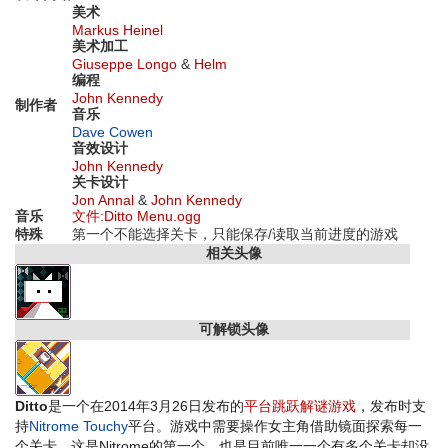
美术
Markus Heinel
美术加工
Giuseppe Longo
&
Helm
编程
John Kennedy
制作者
音乐
Dave Cowen
音效设计
John Kennedy
关卡设计
Jon Annal
&
John Kennedy
音乐
文件:Ditto Menu.ogg
特殊
第一个不能选择关卡，只能保存/读取当前进度的游戏
相关头像
可解锁头像
Ditto
是一个在2014年3月26日发布的
平台跳跃解谜
游戏
，发布时支
持
Nitrome Touchy
平台。游戏中需要操作女主角借助镜面探索每一
个关卡。这是Nitrome的第一个，也是目前唯一一个有多个关卡却没