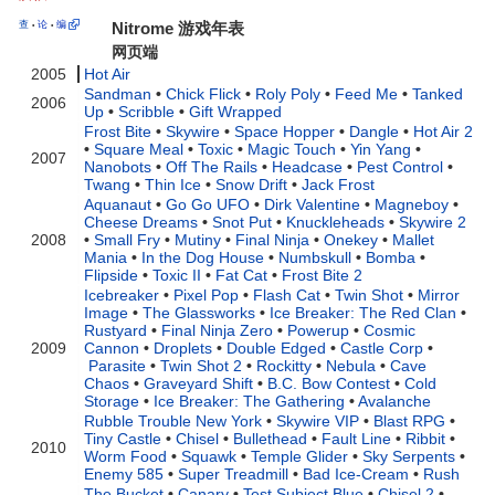
查
论
编
Nitrome 游戏年表
•
•
网页端
2005
Hot Air
Sandman
•
Chick Flick
•
Roly Poly
•
Feed Me
•
Tanked
2006
Up
•
Scribble
•
Gift Wrapped
Frost Bite
•
Skywire
•
Space Hopper
•
Dangle
•
Hot Air 2
•
Square Meal
•
Toxic
•
Magic Touch
•
Yin Yang
•
2007
Nanobots
•
Off The Rails
•
Headcase
•
Pest Control
•
Twang
•
Thin Ice
•
Snow Drift
•
Jack Frost
Aquanaut
•
Go Go UFO
•
Dirk Valentine
•
Magneboy
•
Cheese Dreams
•
Snot Put
•
Knuckleheads
•
Skywire 2
2008
•
Small Fry
•
Mutiny
•
Final Ninja
•
Onekey
•
Mallet
Mania
•
In the Dog House
•
Numbskull
•
Bomba
•
Flipside
•
Toxic II
•
Fat Cat
•
Frost Bite 2
Icebreaker
•
Pixel Pop
•
Flash Cat
•
Twin Shot
•
Mirror
Image
•
The Glassworks
•
Ice Breaker: The Red Clan
•
Rustyard
•
Final Ninja Zero
•
Powerup
•
Cosmic
2009
Cannon
•
Droplets
•
Double Edged
•
Castle Corp
•
Parasite
•
Twin Shot 2
•
Rockitty
•
Nebula
•
Cave
Chaos
•
Graveyard Shift
•
B.C. Bow Contest
•
Cold
Storage
•
Ice Breaker: The Gathering
•
Avalanche
Rubble Trouble New York
•
Skywire VIP
•
Blast RPG
•
Tiny Castle
•
Chisel
•
Bullethead
•
Fault Line
•
Ribbit
•
2010
Worm Food
•
Squawk
•
Temple Glider
•
Sky Serpents
•
Enemy 585
•
Super Treadmill
•
Bad Ice-Cream
•
Rush
The Bucket
•
Canary
•
Test Subject Blue
•
Chisel 2
•