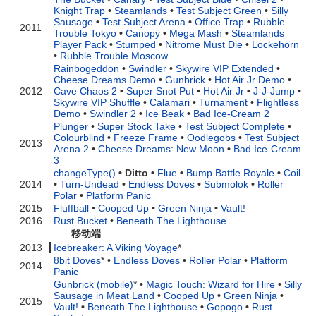
Knight Trap
•
Steamlands
•
Test Subject Green
•
Silly
Sausage
•
Test Subject Arena
•
Office Trap
•
Rubble
2011
Trouble Tokyo
•
Canopy
•
Mega Mash
•
Steamlands
Player Pack
•
Stumped
•
Nitrome Must Die
•
Lockehorn
•
Rubble Trouble Moscow
Rainbogeddon
•
Swindler
•
Skywire VIP Extended
•
Cheese Dreams Demo
•
Gunbrick
•
Hot Air Jr Demo
•
2012
Cave Chaos 2
•
Super Snot Put
•
Hot Air Jr
•
J-J-Jump
•
Skywire VIP Shuffle
•
Calamari
•
Turnament
•
Flightless
Demo
•
Swindler 2
•
Ice Beak
•
Bad Ice-Cream 2
Plunger
•
Super Stock Take
•
Test Subject Complete
•
Colourblind
•
Freeze Frame
•
Oodlegobs
•
Test Subject
2013
Arena 2
•
Cheese Dreams: New Moon
•
Bad Ice-Cream
3
changeType()
•
Ditto
•
Flue
•
Bump Battle Royale
•
Coil
2014
•
Turn-Undead
•
Endless Doves
•
Submolok
•
Roller
Polar
•
Platform Panic
2015
Fluffball
•
Cooped Up
•
Green Ninja
•
Vault!
2016
Rust Bucket
•
Beneath The Lighthouse
移动端
2013
Icebreaker: A Viking Voyage
*
8bit Doves
*
•
Endless Doves
•
Roller Polar
•
Platform
2014
Panic
Gunbrick (mobile)
*
•
Magic Touch: Wizard for Hire
•
Silly
Sausage in Meat Land
•
Cooped Up
•
Green Ninja
•
2015
Vault!
•
Beneath The Lighthouse
•
Gopogo
•
Rust