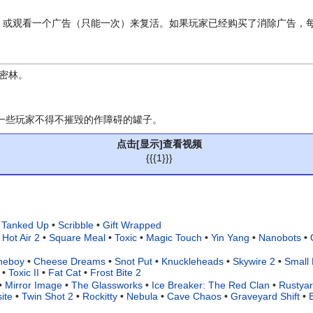
个）或观看一个广告（只能一次）来复活。如果玩家已经购买了消除广告，
密林。
一些玩家不得不摧毁的作障碍的罐子。
点击[显示]查看视频
{{{1}}}
Tanked Up
•
Scribble
•
Gift Wrapped
Hot Air 2
•
Square Meal
•
Toxic
•
Magic Touch
•
Yin Yang
•
Nanobots
•
neboy
•
Cheese Dreams
•
Snot Put
•
Knuckleheads
•
Skywire 2
•
Small 
•
Toxic II
•
Fat Cat
•
Frost Bite 2
•
Mirror Image
•
The Glassworks
•
Ice Breaker: The Red Clan
•
Rustya
ite
•
Twin Shot 2
•
Rockitty
•
Nebula
•
Cave Chaos
•
Graveyard Shift
•