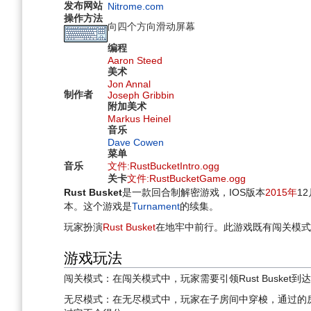
发布网站
Nitrome.com
操作方法
向四个方向滑动屏幕
编程
Aaron Steed
美术
Jon Annal
制作者
Joseph Gribbin
附加美术
Markus Heinel
音乐
Dave Cowen
菜单
音乐
文件:RustBucketIntro.ogg
关卡
文件:RustBucketGame.ogg
Rust Busket
是一款回合制解密游戏，IOS版本
2015年
1
本。这个游戏是
Turnament
的续集。
玩家扮演
Rust Busket
在地牢中前行。此游戏既有闯关模式
游戏玩法
闯关模式：在闯关模式中，玩家需要引领Rust Busket
无尽模式：在无尽模式中，玩家在子房间中穿梭，通过的