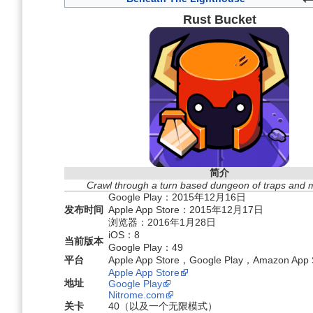
Rust Bucket
简介
Crawl through a turn based dungeon of traps and 
Google Play：2015年12月16日
发布时间
Apple App Store：2015年12月17日
浏览器：2016年1月28日
iOS：8
当前版本
Google Play：49
平台
Apple App Store，Google Play，Amazon A
Apple App Store
地址
Google Play
Nitrome.com
关卡
40（以及一个无限模式）