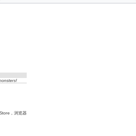
monsters!
pp Store，浏览器