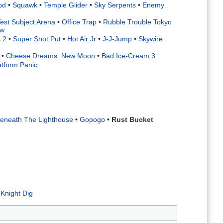
od
•
Squawk
•
Temple Glider
•
Sky Serpents
•
Enemy
est Subject Arena
•
Office Trap
•
Rubble Trouble Tokyo
ow
 2
•
Super Snot Put
•
Hot Air Jr
•
J-J-Jump
•
Skywire
•
Cheese Dreams: New Moon
•
Bad Ice-Cream 3
atform Panic
eneath The Lighthouse
•
Gopogo
•
Rust Bucket
 Knight Dig