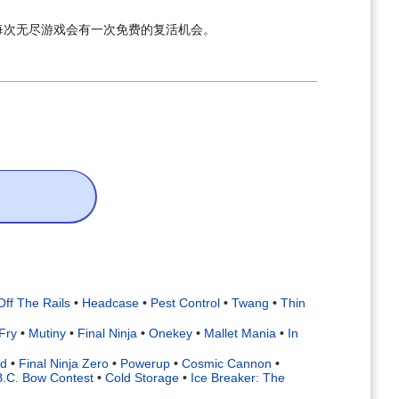
每次无尽游戏会有一次免费的复活机会。
Off The Rails
•
Headcase
•
Pest Control
•
Twang
•
Thin
Fry
•
Mutiny
•
Final Ninja
•
Onekey
•
Mallet Mania
•
In
rd
•
Final Ninja Zero
•
Powerup
•
Cosmic Cannon
•
B.C. Bow Contest
•
Cold Storage
•
Ice Breaker: The