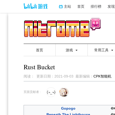
主站
首页
排行榜
发现
首页
游戏
常用工具
Rust Bucket
阅读：
更新日期：
2021-09-03
最新编辑：
CPK智能机
跳
跳
到
到
页面贡献者 :
导
搜
航
索
Gopogo
Beneath The Lighthouse