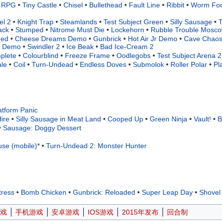
t RPG
•
Tiny Castle
•
Chisel
•
Bullethead
•
Fault Line
•
Ribbit
•
Worm Fo
el 2
•
Knight Trap
•
Steamlands
•
Test Subject Green
•
Silly Sausage
•
T
ack
•
Stumped
•
Nitrome Must Die
•
Lockehorn
•
Rubble Trouble Mosc
ded
•
Cheese Dreams Demo
•
Gunbrick
•
Hot Air Jr Demo
•
Cave Chaos
ss Demo
•
Swindler 2
•
Ice Beak
•
Bad Ice-Cream 2
plete
•
Colourblind
•
Freeze Frame
•
Oodlegobs
•
Test Subject Arena 2
le
•
Coil
•
Turn-Undead
•
Endless Doves
•
Submolok
•
Roller Polar
•
Pl
atform Panic
ire
•
Silly Sausage in Meat Land
•
Cooped Up
•
Green Ninja
•
Vault!
•
B
ly Sausage: Doggy Dessert
use (mobile)
*
•
Turn-Undead 2: Monster Hunter
tress
•
Bomb Chicken
•
Gunbrick: Reloaded
•
Super Leap Day
•
Shovel
戏
手机游戏
安卓游戏
IOS游戏
2015年发布
回合制