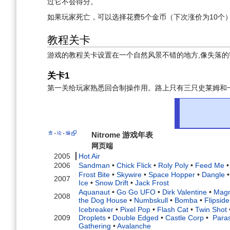
过它不会得分。
如果玩家死亡，可以选择花费5个金币（下次涨价为10
教程关卡
游戏的教程关卡设置在一个自然风景不错的地方,像失落的
关卡1
第一关给玩家熟悉回合制操作用。路上只有三只史莱姆和
查
论
编
Nitrome 游戏年表
•
•
网页端
2005
Hot Air
2006
Sandman
•
Chick Flick
•
Roly Poly
•
Feed Me
•
Frost Bite
•
Skywire
•
Space Hopper
•
Dangle
•
2007
Ice
•
Snow Drift
•
Jack Frost
Aquanaut
•
Go Go UFO
•
Dirk Valentine
•
Mag
2008
the Dog House
•
Numbskull
•
Bomba
•
Flipside
Icebreaker
•
Pixel Pop
•
Flash Cat
•
Twin Shot
2009
Droplets
•
Double Edged
•
Castle Corp
•
Paras
Gathering
•
Avalanche