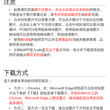
注意
如果遇到页面
图片没显示、无法点击或点击无响应
的情况，
可能是由于图片数量过多，请
等待页面加载完毕
或
刷新
页面。
点击对应图片可以查看大图，可点击大图UI下方的左右切换
图片，点击右上角“X”可关闭大图区，点击中间区域可以显示/隐
藏UI。PC端可以使用鼠标移动图片、使用鼠标滚轮放缩图片；
移动端可以使用单指移动图片，双指放缩图片。
使用
移动端
的指挥官可以开启
屏幕旋转
功能并横屏查看，以
获得更佳的体验。
从B站APP进入wiki是
无法下载
文件的，有文件下载需求的指
挥官请移步
网页浏览器
操作。
下载方式
进入画册各类别的详情页面后：
方式一：Chrome、IE、Microsoft Edge浏览器可点击对应图
片右下角的【下载】按钮直接下载图片。
目前在Win10上的
Chrome、Microsoft Edge上测试通过，移动端机型自带的浏览
器未测试。
方式二：若方式一无法下载，请点击图片下方对应文字链接