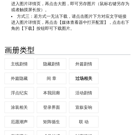
进入图片详情页，再点击大图，即可另存图片（鼠标右键另存为
或者触摸屏长按）。
方式三：若方式一无法下载，请点击图片下方对应文字链接
进入图片详情页，再点击【媒体查看器中打开配置】，点击右下
角的【下载】按钮即可下载图片。
画册类型
主线剧情
隐藏剧情
外篇剧情
外篇隐藏
间 章
过场相关
浮点纪实
本我回廊
活动剧情
涂装相关
登录界面
宣叙妄响
厄愿潮声
矩阵循生
联 动