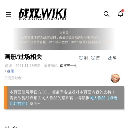
请登录
玩家共建非官方战双WIKI，做最还原游戏内UI体验的WIKI！
战双WIKI反馈留言板
·
WIKI编辑教程
·
BWIKI收藏到桌面的方法说明
画册/过场相关
刷
历
编
阅读
2021-11-18
更新
最新编辑:
南河三十七
<
画册
跳
跳
页面贡献者 :
到
到
导
搜
本页面仅展示官方CG。感谢库洛游戏对本页面内容的支持！
航
索
需要欣赏战双相关同人作品的指挥官，请移步
同人作品（点击
此处前往）
页面~