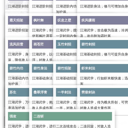
江湖进阶剑招，修习可提升自身武力，加强攻击伤害
江湖进阶剑招，修习可提升自身武力，加强攻击伤害
江湖进阶内功，修习可提高自身气血上限，为自
江湖进阶身法，修习可增加自身
霜天招架
枫叶舞
叹息之壁
疾风骤雨
加护盾。
武学类别：
招式
武学类别：
招式
武学类别：
身法
霜天招架
枫叶舞
叹息之壁
疾风骤雨
剑意消耗：
/
剑意消耗：
/
武学类别：
内功
剑意消耗：
/
攻击类型：
/
攻击类型：
/
剑意消耗：
/
攻击类型：
/
江湖进阶招架，修习可增加自身定力，强化免伤
江湖武学，剑扫寰宇，引枫叶翩翩，萦绕于侧，也可
江湖武学，搅动落枫于身前，化作屏障，保护自
江湖武学，攻击极为迅速，冷冽
流风回雪
画苍茫
玉竹剑招
碧竹剑招
攻击类型：
/
使那枫叶凋零，化为尘土，加快自身行动条增长，可
一定时间内免伤
及，攻击附加霜叶寒
武学效果：
武学效果：
武学效果：
武学类别：
招架
提前取消
流风回雪
画苍茫
玉竹剑招
碧竹剑招
武力：
18
武力：
18
武学效果：
身法：
18
剑意消耗：
/
武学类别：
buff
武学类别：
buff
内攻
系数：
2.0
外攻
系数：
2.0
内力：
134
外防系数：
1.0
攻击类型：
/
武学类别：
buff
剑意消耗：
4
剑意消耗：
4
江湖武学，身形轻逸飘摇，在枫叶中腾挪，一击则
江湖武学，以剑为笔，描绘那苍茫大地，画尽人世沉
江湖基础剑招，修习可提升自身武力，加强攻击
江湖基础剑招，修习可提升自身
碧竹内功
碧竹身法
碧竹招架
虾米剑法
气血系数：
4.5
内防系数：
1.0
剑意消耗：
2
攻击类型：
外攻
攻击类型：
内攻
返，降低敌人行动条
浮，对敌人造成大量伤害。
进阶效果：
进阶效果：
进入战斗时获得的护盾值：
168
武学效果：
攻击类型：
外攻
武学类别：
招式
武学类别：
招式
武力
0/6/19/39/66/99
武力：
0/6/19/39/66/99
进阶效果：
碧竹内功
碧竹身法
碧竹招架
虾米剑法
根骨：
10
武学效果：
武学效果：
武学类别：
攻击
武学类别：
终结技
剑意消耗：
/
剑意消耗：
/
进阶效果：
身法：
0/6/19/39/66/99
定力上限：
1200
武学效果：
受到武功伤害时免疫受到的伤害，且造成
攻击时给对方添加一层霜叶寒，
16+3
剑意消耗：
6
剑意消耗：
/
攻击类型：
/
攻击类型：
/
江湖基础内功，修习可提高自身气血上限，为自己添
江湖基础身法，修习可增加自身防御。
江湖基础招架，修习可增加自身定力，强化免伤
江湖武学，行如虾米般快速，迅
内力：
0/50/151/302/504/756
苏生
叠翠浮青
一半剑法
劈柴剑诀
招架系数：
24.16%
提高自身
20%
行动增长速度，每次攻击额外造成
攻伤害，持续两息
霜叶寒：持续十二息，满
4
层后
攻击类型：
内攻
攻击类型：
混合
加护盾。
害
进入战斗时获得的护盾值：
0/50/155/305/505/7
12+25%
外攻伤害且降低叹息之壁
25+50%
10%
调息时间，持
内攻伤害和
5%
当前生
武学效果：
武学效果：
武学类别：
身法
武学类别：
招架
进阶效果：
进阶效果：
续四息。
雪
30%
调息时间且添加一层霜
苏生
叠翠浮青
一半剑法
劈柴剑诀
武学效果：
武学效果：
武力：
16
武力：
16
武学类别：
内功
剑意消耗：
/
剑意消耗：
/
武学类别：
攻击
根骨：
0/33/99/198/330/495
0/5/15/25/45/55%
概率立刻进行普通攻击
持续期间，可以使用枫叶舞·凋零。
造成
25+50%
内攻伤害且扣除对方
攻击六次，每次造成
内攻
3%
14+29%
系数：
当前气血，降低
2.0
外攻伤害和
外攻
系数：
14+29%
2.0
内
剑意消耗：
/
攻击类型：
/
攻击类型：
/
剑意消耗：
3
江湖武学，万物复苏，休养生息，恢复自身气血，概
江湖武学，抱元守一，意随心动，连续回旋打击，对
江湖武学，曾为江湖绝学，奈何早年流失一半，
江湖武学，传为樵夫所创，可劈
进阶效果：
强攻
二连斩
枫叶舞·凋零：取消行动增长速度加成，立刻攻击一
对方行动力增长速度
攻伤害
50%
。
攻击类型：
/
攻击类型：
外攻
率添加护盾
敌人造成伤害
一半，对敌人进行多次伤害
对敌人造成大量伤害
0/5/15/25/40/55%
概率立刻进行
次，造成
12+25%
外攻伤害。
进阶效果：
进阶效果：
当对方行动力≥
50%
时，降低对方行动力
50%
。
武学效果：
武学效果：
进阶效果：
武力
0/6/18/36/60/90
武力：
0/6/18/36/60/90
强攻
二连斩
武学效果：
身法：
16
根骨：
9
武学效果：
武学类别：
buff
武学类别：
攻击
武学类别：
攻击
武学类别：
终结技
进阶效果：
分类
：
武学
惊涛门
进阶效果：
此武功基础伤害提升
0/8/16/30/45/60%
内力：
134
外防系数：
1.0
定力上限：
1200
攻击一次，造成
33+67%
外攻伤
剑意消耗：
4
剑意消耗：
5
剑意消耗：
8
剑意消耗：
/
0/2.5/7.5/12.5/20/27.5%
概率立刻进行普通攻击
江湖武学，进行强猛攻击，气势逼人，对敌人造成伤
江湖武学，进行二次连续攻击，二连回旋，对敌人造
0/7.5/22.5/37.5/60/82.5%
概率立刻进行普通攻击