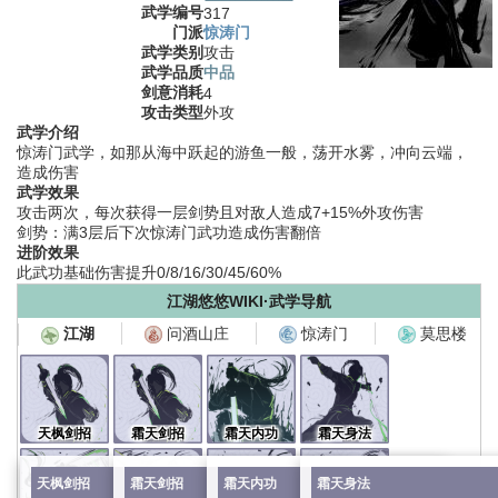
武学编号
317
门派
惊涛门
武学类别
攻击
武学品质
中品
剑意消耗
4
攻击类型
外攻
武学介绍
惊涛门武学，如那从海中跃起的游鱼一般，荡开水雾，冲向云端，
造成伤害
武学效果
攻击两次，每次获得一层剑势且对敌人造成7+15%外攻伤害
剑势：满3层后下次惊涛门武功造成伤害翻倍
进阶效果
此武功基础伤害提升0/8/16/30/45/60%
江湖悠悠WIKI·武学导航
问酒山庄
惊涛门
莫思楼
江湖
天枫剑招
霜天剑招
霜天内功
霜天身法
天枫剑招
霜天剑招
霜天内功
霜天身法