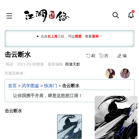
点击
右上角
三杠，可以
搜索
、查看
菜单
↗
击云断水
刷
历
编
阅读
2021-03-08
更新
最新编辑:
雨澈天默
跳
跳
页面贡献者 :
到
到
导
搜
首页
>
武学图鉴
>
惊涛门
>
击云断水
航
索
让你我携手并肩，肆意这悠悠江湖！
击云断水