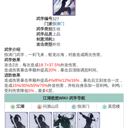
武学编号
327
门派
惊涛门
武学类别
主动
武学品质
上品
剑意消耗
3
攻击类型
外功
武学介绍
惊涛门武学，一剑飞来，蛟龙出海，对敌造成两次伤害。
武学效果
攻击2次，每次造成
18.7+37.5%
外攻伤害。
造成伤害暴击率额外提高
20%
，暴击后清除调息时间。
进阶效果
造成伤害暴击率额外提高
4%/8%/12%/16%
，暴击后立刻攻击一次，
造成
15%/30%/50%/70%
外攻伤害，并给自身添加一层剑鸣。剑鸣：
受到伤害降低
5%
，最多
6
层。
江湖悠悠WIKI·武学导航
问酒山庄
惊涛门
莫思楼
江湖