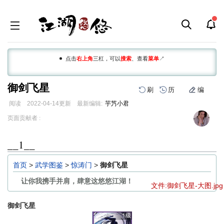
点击
右上角
三杠，可以
搜索
、查看
菜单
↗
御剑飞星
刷
历
编
阅读
2022-04-14
更新
最新编辑:
芋艿小君
跳
跳
页面贡献者 :
到
到
导
搜
__1__
航
索
首页
>
武学图鉴
>
惊涛门
>
御剑飞星
让你我携手并肩，肆意这悠悠江湖！
文件:御剑飞星-大图.jpg
御剑飞星