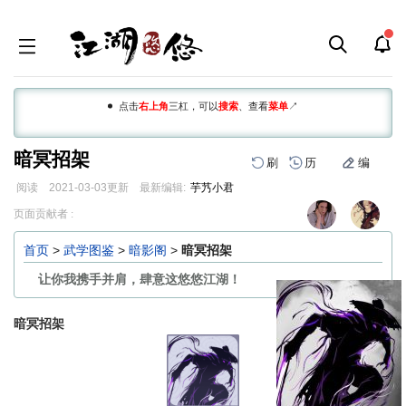
点击
右上角
三杠，可以
搜索
、查看
菜单
↗
暗冥招架
刷
历
编
阅读
2021-03-03
更新
最新编辑:
芋艿小君
跳
跳
页面贡献者 :
到
到
导
搜
首页
>
武学图鉴
>
暗影阁
>
暗冥招架
航
索
让你我携手并肩，肆意这悠悠江湖！
暗冥招架