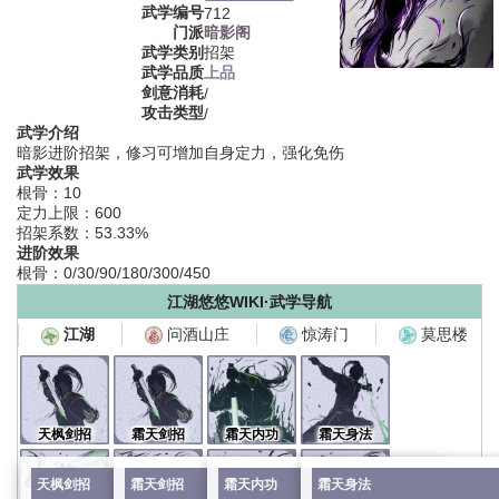
武学编号
712
门派
暗影阁
武学类别
招架
武学品质
上品
剑意消耗
/
攻击类型
/
武学介绍
暗影进阶招架，修习可增加自身定力，强化免伤
武学效果
根骨：10
定力上限：600
招架系数：53.33%
进阶效果
根骨：0/30/90/180/300/450
江湖悠悠WIKI·武学导航
问酒山庄
惊涛门
莫思楼
江湖
天枫剑招
霜天剑招
霜天内功
霜天身法
天枫剑招
霜天剑招
霜天内功
霜天身法