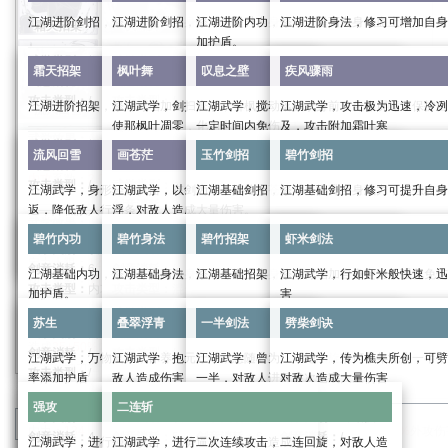
江湖进阶剑招，修习可提升自身武力，加强攻击伤害
江湖进阶剑招，修习可提升自身武力，加强攻击伤害
江湖进阶内功，修习可提高自身气血上限，为自
江湖进阶身法，修习可增加自身
霜天招架
枫叶舞
叹息之壁
疾风骤雨
加护盾。
武学类别：
招式
武学类别：
招式
武学类别：
身法
霜天招架
枫叶舞
叹息之壁
疾风骤雨
剑意消耗：
/
剑意消耗：
/
武学类别：
内功
剑意消耗：
/
攻击类型：
/
攻击类型：
/
剑意消耗：
/
攻击类型：
/
江湖进阶招架，修习可增加自身定力，强化免伤
江湖武学，剑扫寰宇，引枫叶翩翩，萦绕于侧，也可
江湖武学，搅动落枫于身前，化作屏障，保护自
江湖武学，攻击极为迅速，冷冽
流风回雪
画苍茫
玉竹剑招
碧竹剑招
攻击类型：
/
使那枫叶凋零，化为尘土，加快自身行动条增长，可
一定时间内免伤
及，攻击附加霜叶寒
武学效果：
武学效果：
武学效果：
武学类别：
招架
提前取消
流风回雪
画苍茫
玉竹剑招
碧竹剑招
武力：
18
武力：
18
武学效果：
身法：
18
剑意消耗：
/
武学类别：
buff
武学类别：
buff
内攻
系数：
2.0
外攻
系数：
2.0
内力：
134
外防系数：
1.0
攻击类型：
/
武学类别：
buff
剑意消耗：
4
剑意消耗：
4
江湖武学，身形轻逸飘摇，在枫叶中腾挪，一击则
江湖武学，以剑为笔，描绘那苍茫大地，画尽人世沉
江湖基础剑招，修习可提升自身武力，加强攻击
江湖基础剑招，修习可提升自身
碧竹内功
碧竹身法
碧竹招架
虾米剑法
气血系数：
4.5
内防系数：
1.0
剑意消耗：
2
攻击类型：
外攻
攻击类型：
内攻
返，降低敌人行动条
浮，对敌人造成大量伤害。
进阶效果：
进阶效果：
进入战斗时获得的护盾值：
168
武学效果：
攻击类型：
外攻
武学类别：
招式
武学类别：
招式
武力
0/6/19/39/66/99
武力：
0/6/19/39/66/99
进阶效果：
碧竹内功
碧竹身法
碧竹招架
虾米剑法
根骨：
10
武学效果：
武学效果：
武学类别：
攻击
武学类别：
终结技
剑意消耗：
/
剑意消耗：
/
进阶效果：
身法：
0/6/19/39/66/99
定力上限：
1200
武学效果：
受到武功伤害时免疫受到的伤害，且造成
攻击时给对方添加一层霜叶寒，
16+3
剑意消耗：
6
剑意消耗：
/
攻击类型：
/
攻击类型：
/
江湖基础内功，修习可提高自身气血上限，为自己添
江湖基础身法，修习可增加自身防御。
江湖基础招架，修习可增加自身定力，强化免伤
江湖武学，行如虾米般快速，迅
内力：
0/50/151/302/504/756
苏生
叠翠浮青
一半剑法
劈柴剑诀
招架系数：
24.16%
提高自身
20%
行动增长速度，每次攻击额外造成
攻伤害，持续两息
霜叶寒：持续十二息，满
4
层后
攻击类型：
内攻
攻击类型：
混合
加护盾。
害
进入战斗时获得的护盾值：
0/50/155/305/505/7
12+25%
外攻伤害且降低叹息之壁
25+50%
10%
调息时间，持
内攻伤害和
5%
当前生
武学效果：
武学效果：
武学类别：
身法
武学类别：
招架
进阶效果：
进阶效果：
续四息。
雪
30%
调息时间且添加一层霜
苏生
叠翠浮青
一半剑法
劈柴剑诀
武学效果：
武学效果：
武力：
16
武力：
16
武学类别：
内功
剑意消耗：
/
剑意消耗：
/
武学类别：
攻击
根骨：
0/33/99/198/330/495
0/5/15/25/45/55%
概率立刻进行普通攻击
持续期间，可以使用枫叶舞·凋零。
造成
25+50%
内攻伤害且扣除对方
攻击六次，每次造成
内攻
3%
14+29%
系数：
当前气血，降低
2.0
外攻伤害和
外攻
系数：
14+29%
2.0
内
剑意消耗：
/
攻击类型：
/
攻击类型：
/
剑意消耗：
3
江湖武学，万物复苏，休养生息，恢复自身气血，概
江湖武学，抱元守一，意随心动，连续回旋打击，对
江湖武学，曾为江湖绝学，奈何早年流失一半，
江湖武学，传为樵夫所创，可劈
进阶效果：
强攻
二连斩
枫叶舞·凋零：取消行动增长速度加成，立刻攻击一
对方行动力增长速度
攻伤害
50%
。
攻击类型：
/
攻击类型：
外攻
率添加护盾
敌人造成伤害
一半，对敌人进行多次伤害
对敌人造成大量伤害
0/5/15/25/40/55%
概率立刻进行
次，造成
12+25%
外攻伤害。
进阶效果：
进阶效果：
当对方行动力≥
50%
时，降低对方行动力
50%
。
武学效果：
武学效果：
进阶效果：
武力
0/6/18/36/60/90
武力：
0/6/18/36/60/90
强攻
二连斩
武学效果：
身法：
16
根骨：
9
武学效果：
武学类别：
buff
武学类别：
攻击
武学类别：
攻击
武学类别：
终结技
进阶效果：
分类
：
武学
暗影阁
进阶效果：
此武功基础伤害提升
0/8/16/30/45/60%
内力：
134
外防系数：
1.0
定力上限：
1200
攻击一次，造成
33+67%
外攻伤
剑意消耗：
4
剑意消耗：
5
剑意消耗：
8
剑意消耗：
/
0/2.5/7.5/12.5/20/27.5%
概率立刻进行普通攻击
江湖武学，进行强猛攻击，气势逼人，对敌人造成伤
江湖武学，进行二次连续攻击，二连回旋，对敌人造
0/7.5/22.5/37.5/60/82.5%
概率立刻进行普通攻击