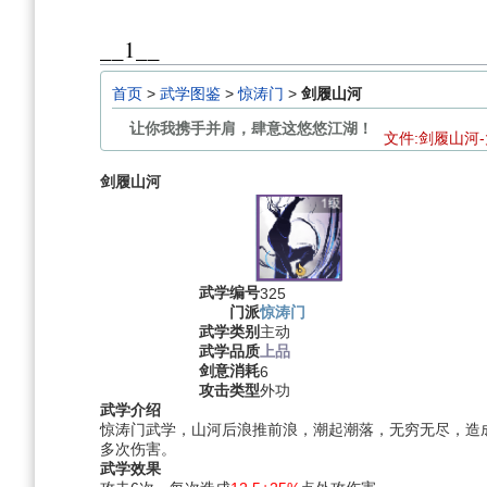
航
索
__1__
首页
>
武学图鉴
>
惊涛门
>
剑履山河
让你我携手并肩，肆意这悠悠江湖！
文件:剑履山河-大
剑履山河
武学编号
325
门派
惊涛门
武学类别
主动
武学品质
上品
剑意消耗
6
攻击类型
外功
武学介绍
惊涛门武学，山河后浪推前浪，潮起潮落，无穷无尽，造
多次伤害。
武学效果