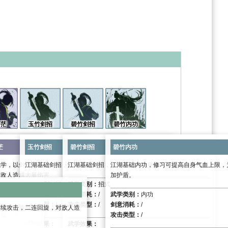
苍茫
玉竹剑招
碧竹剑招
碧竹内功
茫
玉竹剑招
碧竹剑招
碧竹内功
，令对手反应不
飘摇，在枫叶中腾挪，一击则
武学，以剑为笔，描绘那苍茫大地，画尽人世沉
江湖基础剑招，修习可提升自身武力，加强攻击伤害
江湖基础剑招，修习可提升自身武力，加强攻击伤害
江湖基础内功，修习可提高自身气血上限，
对敌人造成大量伤害。
加护盾。
武学类别：
招式
武学类别：
招式
类别：
终结技
剑意消耗：
/
剑意消耗：
/
武学类别：
内功
消耗：
/
攻击类型：
/
攻击类型：
/
剑意消耗：
/
，对敌人造成伤
连续攻击，二连回旋，对敌人造
类型：
混合
攻击类型：
/
武学效果：
武学效果：