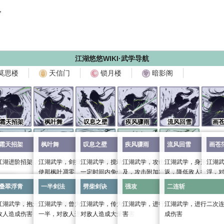
，
江湖悠悠WIKI·武学导航
莫思楼
天信门
锁月楼
暗影阁
霜天招架
枫叶舞
叹息之壁
疾风骤雨
流风回雪
画
霜天招架
枫叶舞
叹息之壁
疾风骤雨
流风回雪
画苍
伤害
气血上限，为自己添
修习可增加自身防御
江湖进阶招架，修习可增加自身定力，强化免伤
江湖武学，剑扫寰宇，引枫叶翩翩，萦绕于侧，也可
江湖武学，搅动落枫于身前，化作屏障，保护自身，
江湖武学，攻击极为迅速，冷冽侵体
江湖武学，身形轻逸
江湖
叠翠浮青
一半剑法
劈柴剑诀
强攻
二连斩
使那枫叶凋零，化为尘土，加快自身行动条增长，可
一定时间内免伤
及，攻击附加霜叶寒
返，降低敌人行动条
浮，
武学类别：
招架
提前取消
叠翠浮青
一半剑法
劈柴剑诀
强攻
二连斩
剑意消耗：
/
武学类别：
buff
武学类别：
buff
武学类别：
攻击
武学
攻击类型：
/
武学类别：
buff
剑意消耗：
4
剑意消耗：
4
剑意消耗：
6
剑意
速攻击对方，造成伤
复苏，休养生息，恢复自身气血，概
江湖武学，抱元守一，意随心动，连续回旋打击，对
江湖武学，曾为江湖绝学，奈何早年流失一半，遂名
江湖武学，传为樵夫所创，可劈云碎岳，威力惊人，
江湖武学，进行强猛攻击，气势逼人
江湖武学，进行二次
剑意消耗：
2
攻击类型：
外攻
攻击类型：
内攻
攻击类型：
内攻
攻击
敌人造成伤害
一半，对敌人进行多次伤害
对敌人造成大量伤害
害
成伤害
武学效果：
攻击类型：
外攻