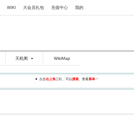
WIKI
大会员礼包
充值中心
我的
天机阁
WikiMap
点击
右上角
三杠，可以
搜索
、查看
菜单
↗