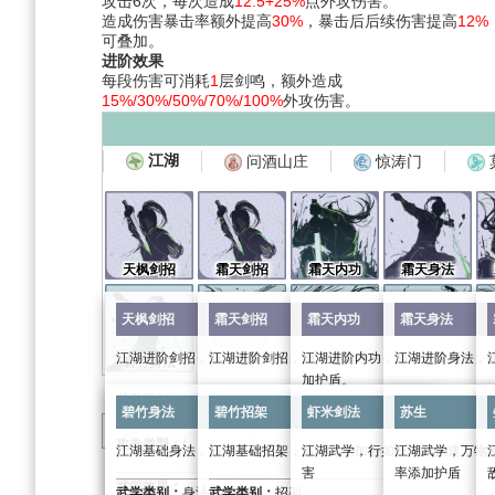
攻击6次，每次造成
12.5+25%
点外攻伤害。
造成伤害暴击率额外提高
30%
，暴击后后续伤害提高
12%
可叠加。
进阶效果
每段伤害可消耗
1
层剑鸣，额外造成
15%/30%/50%/70%/100%
外攻伤害。
江湖
问酒山庄
惊涛门
天枫剑招
霜天剑招
霜天内功
霜天身法
天枫剑招
霜天剑招
霜天内功
霜天身法
江湖进阶剑招，修习可提升自身武力，加强攻击伤害
江湖进阶剑招，修习可提升自身武力，加强攻击
江湖进阶内功，修习可提高自身
江湖进阶身法，
碧竹身法
碧竹招架
虾米剑法
苏生
加护盾。
武学类别：
招式
武学类别：
招式
武学类别：
身法
碧竹身法
碧竹招架
虾米剑法
苏生
剑意消耗：
/
剑意消耗：
/
武学类别：
内功
剑意消耗：
/
分类
：
武学
惊涛门
含有受损文件链接的页面
攻击类型：
/
攻击类型：
/
剑意消耗：
/
攻击类型：
/
江湖基础身法，修习可增加自身防御。
江湖基础招架，修习可增加自身定力，强化免伤
江湖武学，行如虾米般快速，迅
江湖武学，万物
攻击类型：
/
害
率添加护盾
武学效果：
武学效果：
武学效果：
武学类别：
身法
武学类别：
招架