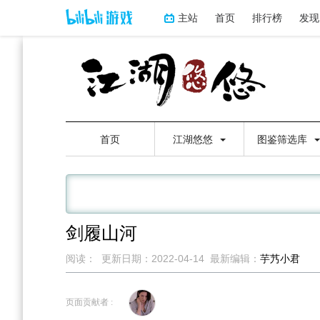
主站
首页
排行榜
发现
首页
江湖悠悠
图鉴筛选库
剑履山河
阅读：
更新日期：
2022-04-14
最新编辑：
芋艿小君
跳
跳
到
到
页面贡献者 :
导
搜