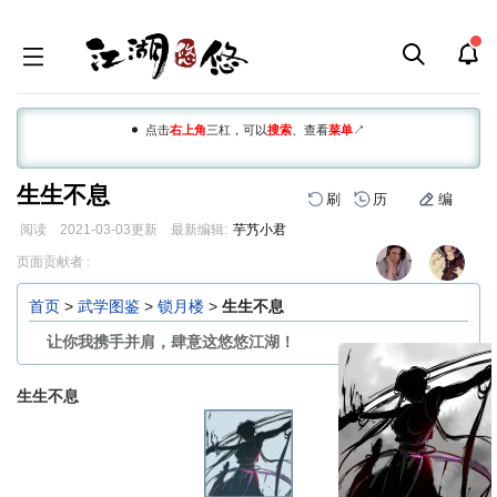
点击
右上角
三杠，可以
搜索
、查看
菜单
↗
生生不息
刷
历
编
阅读
2021-03-03
更新
最新编辑:
芋艿小君
跳
跳
页面贡献者 :
到
到
导
搜
首页
>
武学图鉴
>
锁月楼
>
生生不息
航
索
让你我携手并肩，肆意这悠悠江湖！
生生不息