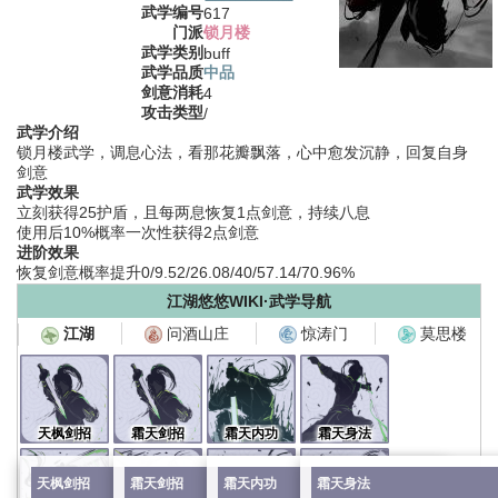
武学编号
617
门派
锁月楼
武学类别
buff
武学品质
中品
剑意消耗
4
攻击类型
/
武学介绍
锁月楼武学，调息心法，看那花瓣飘落，心中愈发沉静，回复自身
剑意
武学效果
立刻获得25护盾，且每两息恢复1点剑意，持续八息
使用后10%概率一次性获得2点剑意
进阶效果
恢复剑意概率提升0/9.52/26.08/40/57.14/70.96%
江湖悠悠WIKI·武学导航
问酒山庄
惊涛门
莫思楼
江湖
天枫剑招
霜天剑招
霜天内功
霜天身法
天枫剑招
霜天剑招
霜天内功
霜天身法