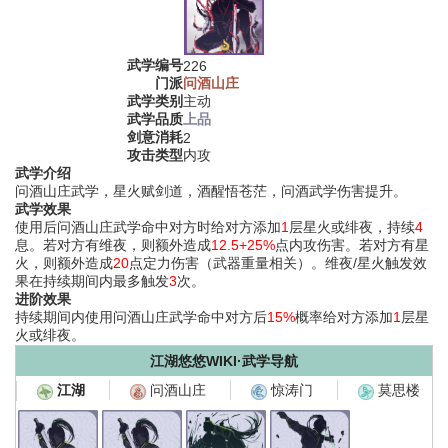
武学编号
226
门派
问酒山庄
武学类别
主动
武学品质
上品
剑意消耗
2
攻击类型
内攻
武学介绍
问酒山庄武学，星火赋剑道，酒醒悟苍茫，问酒武学伤害提升。
武学效果
使用后问酒山庄武学命中对方时给对方添加
1
层星火或绯夜，持续
4
息。若对方有维夜，则额外造成
12.5+25%
点内攻伤害。若对方有星
火，则额外造成
20
点定力伤害（武器重量相关）。维夜/星火触发效
果在持续期间内最多触发
3
次。
进阶效果
持续期间内使用问酒山庄武学命中对方后
15%
概率给对方添加
1
层星
火或绯夜。
江湖悠悠WIKI·武学导航
问酒山庄
惊涛门
莫思楼
江湖