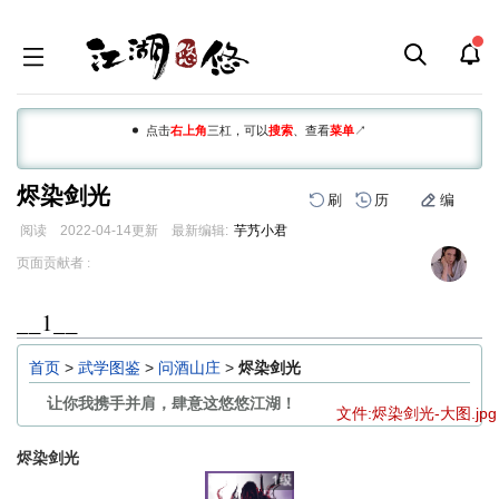
点击
右上角
三杠，可以
搜索
、查看
菜单
↗
烬染剑光
刷
历
编
阅读
2022-04-14
更新
最新编辑:
芋艿小君
跳
跳
页面贡献者 :
到
到
导
搜
__1__
航
索
首页
>
武学图鉴
>
问酒山庄
>
烬染剑光
让你我携手并肩，肆意这悠悠江湖！
文件:烬染剑光-大图.jpg
烬染剑光