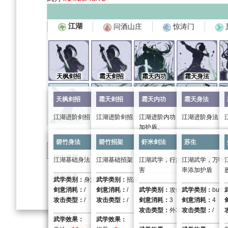
江湖
问酒山庄
惊涛门
天枫剑招
霜天剑招
霜天内功
霜天身法
天枫剑招
霜天剑招
霜天内功
霜天身法
江湖进阶剑招，修习可提升自身武力，加强攻击伤害
江湖进阶剑招，修习可提升自身武力，加强攻击
江湖进阶内功，修习可提高自身
江湖进阶身法，
碧竹身法
碧竹招架
虾米剑法
苏生
加护盾。
武学类别：
招式
武学类别：
招式
武学类别：
身法
碧竹身法
碧竹招架
虾米剑法
苏生
剑意消耗：
/
剑意消耗：
/
武学类别：
内功
剑意消耗：
/
分类
：
武学
问酒山庄
攻击类型：
/
攻击类型：
/
剑意消耗：
/
攻击类型：
/
江湖基础身法，修习可增加自身防御。
江湖基础招架，修习可增加自身定力，强化免伤
江湖武学，行如虾米般快速，迅
江湖武学，万物
攻击类型：
/
害
率添加护盾
武学效果：
武学效果：
武学效果：
武学类别：
身法
武学类别：
招架
武力：
18
武力：
18
武学效果：
身法：
18
剑意消耗：
/
剑意消耗：
/
武学类别：
攻击
武学类别：
buff
内攻
系数：
2.0
外攻
系数：
2.0
内力：
134
外防系数：
1.0
攻击类型：
/
攻击类型：
/
剑意消耗：
3
剑意消耗：
4
气血系数：
4.5
内防系数：
1.0
攻击类型：
外攻
攻击类型：
/
进阶效果：
进阶效果：
进入战斗时获得的护盾值：
168
武学效果：
武学效果：
武力
0/6/19/39/66/99
武力：
0/6/19/39/66/99
进阶效果：