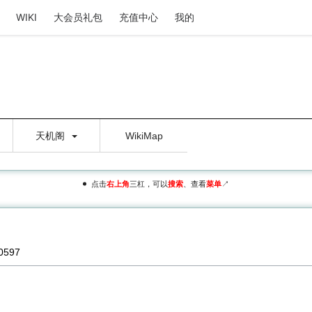
WIKI
大会员礼包
充值中心
我的
天机阁
WikiMap
点击
右上角
三杠，可以
搜索
、查看
菜单
↗
50597