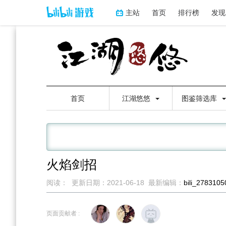
主站
首页
排行榜
发现
首页
江湖悠悠
图鉴筛选库
火焰剑招
阅读：
更新日期：
2021-06-18
最新编辑：
bili_278310
跳
跳
到
到
页面贡献者 :
导
搜