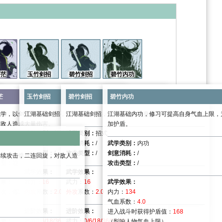
苍茫
玉竹剑招
碧竹剑招
碧竹内功
茫
玉竹剑招
碧竹剑招
碧竹内功
，令对手反应不
飘摇，在枫叶中腾挪，一击则
武学，以剑为笔，描绘那苍茫大地，画尽人世沉
江湖基础剑招，修习可提升自身武力，加强攻击伤害
江湖基础剑招，修习可提升自身武力，加强攻击伤害
江湖基础内功，修习可提高自身气血上限，
对敌人造成大量伤害。
加护盾。
武学类别：
招式
武学类别：
招式
类别：
终结技
剑意消耗：
/
剑意消耗：
/
武学类别：
内功
消耗：
/
攻击类型：
/
攻击类型：
/
剑意消耗：
/
，对敌人造成伤
连续攻击，二连回旋，对敌人造
类型：
混合
攻击类型：
/
武学效果：
武学效果：
效果：
武力：
16
武力：
16
武学效果：
且扣除对方
六次，每次造成
息时间。
内攻
3%
14+29%
系数：
当前气血，降低
2.0
外攻伤害和
外攻
系数：
14+29%
2.0
内力：
内
134
爆，造成
害
0%
。
气血系数：
4.0
进阶效果：
进阶效果：
害，降低流风回
，降低对方行动力
50%
。
进入战斗时获得护盾值：
168
效果：
武力
0/6/18/36/60/90
武力：
0/6/18/36/60/90
（影响人物气血上限）