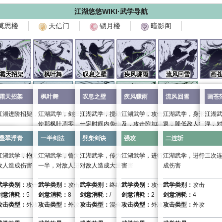
江湖悠悠WIKI·武学导航
莫思楼
天信门
锁月楼
暗影阁
霜天招架
枫叶舞
叹息之壁
疾风骤雨
流风回雪
画
霜天招架
枫叶舞
叹息之壁
疾风骤雨
流风回雪
画苍
伤害
气血上限，为自己添
修习可增加自身防御
江湖进阶招架，修习可增加自身定力，强化免伤
江湖武学，剑扫寰宇，引枫叶翩翩，萦绕于侧，也可
江湖武学，搅动落枫于身前，化作屏障，保护自身，
江湖武学，攻击极为迅速，冷冽侵体
江湖武学，身形轻逸
江湖
叠翠浮青
一半剑法
劈柴剑诀
强攻
二连斩
使那枫叶凋零，化为尘土，加快自身行动条增长，可
一定时间内免伤
及，攻击附加霜叶寒
返，降低敌人行动条
浮，
武学类别：
招架
提前取消
叠翠浮青
一半剑法
劈柴剑诀
强攻
二连斩
剑意消耗：
/
武学类别：
buff
武学类别：
buff
武学类别：
攻击
武学
攻击类型：
/
武学类别：
buff
剑意消耗：
4
剑意消耗：
4
剑意消耗：
6
剑意
速攻击对方，造成伤
复苏，休养生息，恢复自身气血，概
江湖武学，抱元守一，意随心动，连续回旋打击，对
江湖武学，曾为江湖绝学，奈何早年流失一半，遂名
江湖武学，传为樵夫所创，可劈云碎岳，威力惊人，
江湖武学，进行强猛攻击，气势逼人
江湖武学，进行二次
剑意消耗：
2
攻击类型：
外攻
攻击类型：
内攻
攻击类型：
内攻
攻击
敌人造成伤害
一半，对敌人进行多次伤害
对敌人造成大量伤害
害
成伤害
武学效果：
攻击类型：
外攻
根骨：
10
武学效果：
武学效果：
武学效果：
武学
武学类别：
攻击
武学类别：
攻击
武学类别：
终结技
武学类别：
攻击
武学类别：
攻击
定力上限：
1200
武学效果：
受到武功伤害时免疫受到的伤害，且造成
攻击时给对方添加一层霜叶寒，持续
造成
25+50%
16+33%
内攻伤害
攻击
外
8
剑意消耗：
5
剑意消耗：
8
剑意消耗：
/
剑意消耗：
2
剑意消耗：
4
招架系数：
24.16%
提高自身
20%
行动增长速度，每次攻击额外造成
攻伤害，持续两息
霜叶寒：持续十二息，满
对方行动力增长速度
4
层后自动引
攻伤
5
攻击类型：
外攻
攻击类型：
外攻
攻击类型：
混合
攻击类型：
外攻
攻击类型：
外攻
12+25%
外攻伤害且降低叹息之壁
25+50%
10%
调息时间，持
内攻伤害和
当对方行动力≥
5%
当前生命值伤
50%
时
进阶效果：
进阶效果：
进阶
续四息。
雪
30%
调息时间且添加一层霜叶寒。