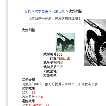
航
索
首页
>
武学图鉴
>
问酒山庄
>
火焰剑招
让你我携手并肩，肆意这悠悠江湖！
火焰剑招
武学编号
201
门派
问酒山庄
武学类别
招式
武学品质
下品
剑意消耗
/
攻击类型
/
武学介绍
问酒入门剑招，修习可提升自身武力，加强攻击伤害
武学效果
武力：
16
内攻系数：
2.0
进阶效果
武力
4/14/28/48/72