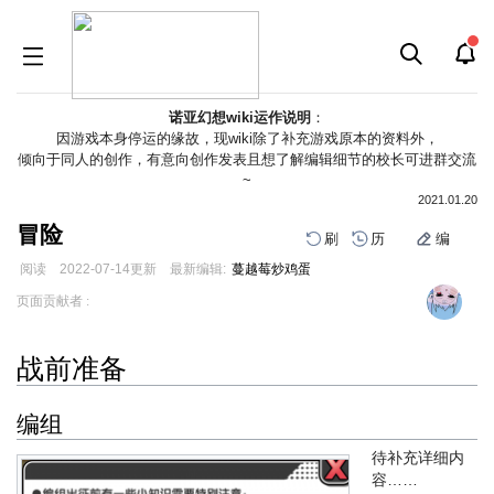
诺亚幻想wiki运作说明
：
因游戏本身停运的缘故，现wiki除了补充游戏原本的资料外，
倾向于同人的创作，有意向创作发表且想了解编辑细节的校长可进群交流
~
2021.01.20
冒险
刷
历
编
阅读
2022-07-14
更新
最新编辑:
蔓越莓炒鸡蛋
跳
跳
页面贡献者 :
到
到
导
搜
战前准备
航
索
编组
待补充详细内
容……