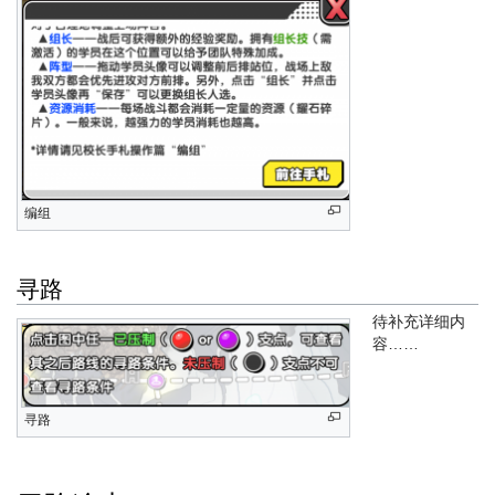
编组
寻路
待补充详细内
容……
寻路