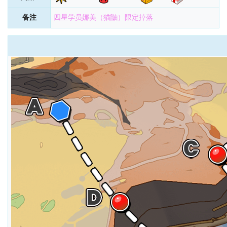
备注
四星学员娜美（猫鼬）限定掉落