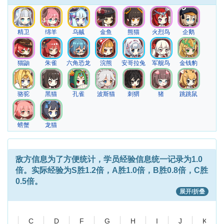
精卫
绵羊
乌贼
金鱼
熊猫
火烈鸟
企鹅
猫鼬
朱雀
六角恐龙
浣熊
安哥拉兔
军舰鸟
金钱豹
骆驼
黑猫
孔雀
波斯猫
刺猬
猪
跳跳鼠
螃蟹
龙猫
敌方信息
为了方便统计，学员经验信息统一记录为1.0
倍。实际经验为S胜1.2倍，A胜1.0倍，B胜0.8倍，C胜
0.5倍。
展开/折叠
C
D
F
G
H
I
J
K