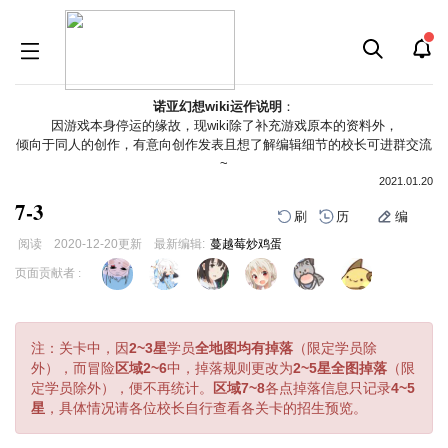
诺亚幻想wiki运作说明
：
因游戏本身停运的缘故，现wiki除了补充游戏原本的资料外，
倾向于同人的创作，有意向创作发表且想了解编辑细节的校长可进群交流
~
2021.01.20
7-3
刷
历
编
阅读
2020-12-20
更新
最新编辑:
蔓越莓炒鸡蛋
跳
跳
页面贡献者 :
到
到
导
搜
航
索
注：关卡中，因
2~3星
学员
全地图均有掉落
（限定学员除
外），而冒险
区域2~6
中，掉落规则更改为
2~5星全图掉落
（限
定学员除外），便不再统计。
区域7~8
各点掉落信息只记录
4~5
星
，具体情况请各位校长自行查看各关卡的招生预览。