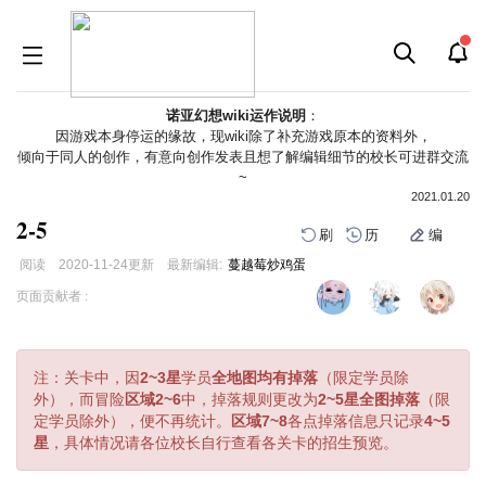
诺亚幻想wiki运作说明
：
因游戏本身停运的缘故，现wiki除了补充游戏原本的资料外，
倾向于同人的创作，有意向创作发表且想了解编辑细节的校长可进群交流
~
2021.01.20
2-5
刷
历
编
阅读
2020-11-24
更新
最新编辑:
蔓越莓炒鸡蛋
跳
跳
页面贡献者 :
到
到
导
搜
航
索
注：关卡中，因
2~3星
学员
全地图均有掉落
（限定学员除
外），而冒险
区域2~6
中，掉落规则更改为
2~5星全图掉落
（限
定学员除外），便不再统计。
区域7~8
各点掉落信息只记录
4~5
星
，具体情况请各位校长自行查看各关卡的招生预览。