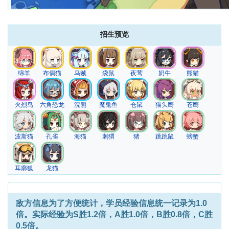
招生预览
绵羊
布偶猫
乌贼
袋鼠
夜莺
奶牛
熊猫
火烈鸟
六角恐龙
浣熊
魔鬼鱼
仓鼠
猫头鹰
苍鹰
波斯猫
孔雀
海猫
刺猬
猪
跳跳鼠
螃蟹
耳廓狐
龙猫
敌方信息
为了方便统计，学员经验信息统一记录为1.0
倍。实际经验为S胜1.2倍，A胜1.0倍，B胜0.8倍，C胜
0.5倍。