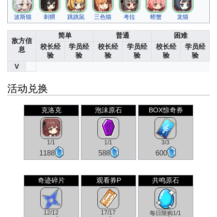
波斯猫
刺猬
跳跳鼠
三色猫
考拉
螃蟹
龙猫
简单
普通
困难
敌方信
校长经
学员经
校长经
学员经
校长经
学员经
息
验
验
验
验
验
验
V
活动兑换
克洛克
泡沫原石
BOX惊奇券
1/1
1/1
3/3
1188
588
600
奇迹碎片
观看券P
共鸣原石
12/12
17/17
每日限购1/1