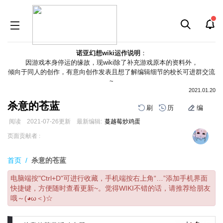
诺亚幻想wiki运作说明
：
因游戏本身停运的缘故，现wiki除了补充游戏原本的资料外，
倾向于同人的创作，有意向创作发表且想了解编辑细节的校长可进群交流
~
2021.01.20
杀意的苍蓝
刷
历
编
阅读
2021-07-26
更新
最新编辑:
蔓越莓炒鸡蛋
跳
跳
页面贡献者 :
到
到
导
搜
首页
/
杀意的苍蓝
航
索
电脑端按"Ctrl+D"可进行收藏，手机端按右上角“…”添加手机界面
快捷键，方便随时查看更新~。觉得WIKI不错的话，请推荐给朋友
哦～(◕ω＜)☆