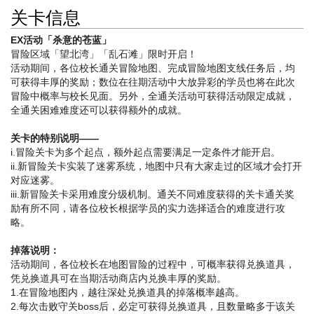
关卡信息
EX活动「杀意的苍蓝」
冒险区域「望北湾」「乱石滩」限时开启！
活动期间，各位校长通关冒险地图、完成冒险地图支线任务后，均
可获得丰厚的奖励；数位在往期活动中大放异彩的学员也将在此次
冒险中概率与校长见面。另外，全通关活动可获得活动限定成就，
全通关困难难度还可以获得额外的成就。
关卡的特别说明——
i.冒险关卡为多个起点，额外起点需要满足一定条件才能开启。
ii.新冒险关卡实装了迷雾系统，地图中只有大家走过的区域才会打开
对应迷雾。
iii.新冒险关卡采用难度分级机制。通关不同难度获得的关卡通关奖
励有所不同，请各位校长根据学员的实力选择适合的难度进行攻
略。
掉落说明：
活动期间，各位校长在地图冒险的过程中，可概率获得兑换道具，
凭兑换道具可在当期活动商店内兑换丰厚的奖励。
1.在冒险地图内，越往深处兑换道具的掉落概率越高。
2.每次击败守关boss后，必定可获得兑换道具，且数量略多于该关