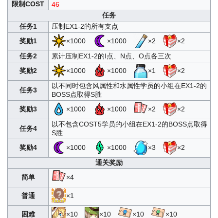
限制COST
46
任务
任务1
压制EX1-2的所有支点
奖励1
×1000
×1000
×2
×2
任务2
累计压制EX1-2的I点、N点、O点各三次
奖励2
×1000
×1000
×1
×2
以不同时包含风属性和水属性学员的小组在EX1-2的
任务3
BOSS点取得S胜
奖励3
×1000
×1000
×2
×2
以不包含COST5学员的小组在EX1-2的BOSS点取得
任务4
S胜
奖励4
×1000
×1000
×3
×2
通关奖励
简单
×4
普通
×1
困难
×10
×10
×10
×10