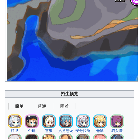
招生预览
普通
困难
简单
精卫
企鹅
雪狼
六角恐龙
安哥拉兔
仓鼠
猫头鹰