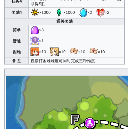
任务4
取得S胜
奖励4
×1000
×1000
×2
×2
通关奖励
简单
×3
普通
×1
困难
×10
×10
×10
×10
备 注
直接打困难难度可同时完成三种难度