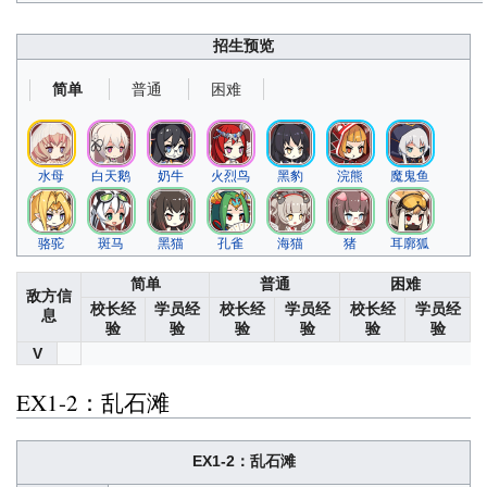
招生预览
普通
困难
简单
水母
白天鹅
奶牛
火烈鸟
黑豹
浣熊
魔鬼鱼
骆驼
斑马
黑猫
孔雀
海猫
猪
耳廓狐
简单
普通
困难
敌方信
校长经
学员经
校长经
学员经
校长经
学员经
息
验
验
验
验
验
验
V
EX1-2：乱石滩
EX1-2：乱石滩