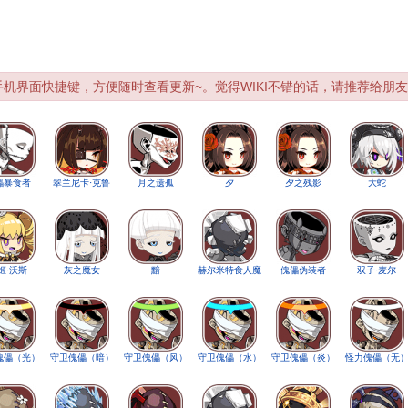
添加手机界面快捷键，方便随时查看更新~。觉得WIKI不错的话，请推荐给朋友
儡暴食者
翠兰尼卡·克鲁
月之遗孤
夕
夕之残影
大蛇
姬·沃斯
灰之魔女
黯
赫尔米特食人魔
傀儡伪装者
双子·麦尔
傀儡（光）
守卫傀儡（暗）
守卫傀儡（风）
守卫傀儡（水）
守卫傀儡（炎）
怪力傀儡（无