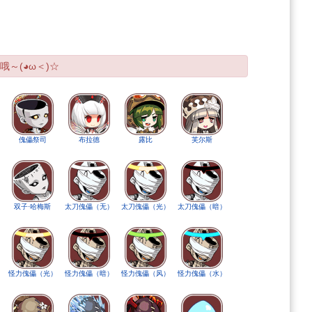
哦～(◕ω＜)☆
傀儡祭司
布拉德
露比
芙尔斯
双子·哈梅斯
太刀傀儡（无）
太刀傀儡（光）
太刀傀儡（暗）
）
怪力傀儡（光）
怪力傀儡（暗）
怪力傀儡（风）
怪力傀儡（水）