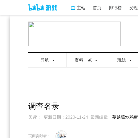
主站
首页
排行榜
发现
导航
资料一览
玩法
调查名录
阅读：
更新日期：
2020-11-24
最新编辑：
蔓越莓炒鸡蛋
跳
跳
到
到
页面贡献者 :