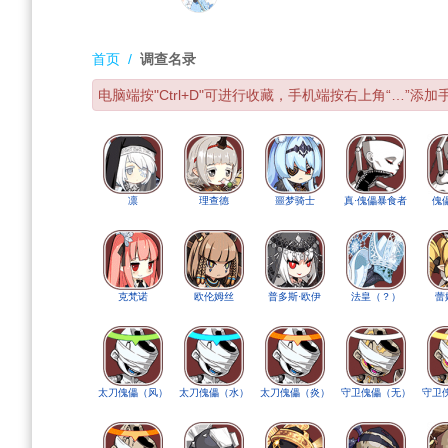
导
搜
航
索
首页
/
调查名录
电脑端按"Ctrl+D"可进行收藏，手机端按右上角“…”
凛
理查德
噩梦骑士
真·傀儡暴食者
傀
克梵诺
欧伦姆丝
普多斯·欧伊
法皇（？）
蕾
太刀傀儡（风）
太刀傀儡（水）
太刀傀儡（炎）
守卫傀儡（无）
守卫