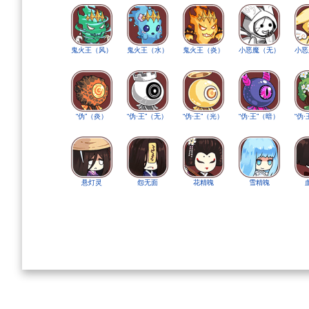
鬼火王（风）
鬼火王（水）
鬼火王（炎）
小恶魔（无）
小恶
“伪”（炎）
“伪·王”（无）
“伪·王”（光）
“伪·王”（暗）
“伪
悬灯灵
怨无面
花精魄
雪精魄