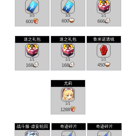
3/3
3/3
1/1
600
666
600
迷之礼包
迷之礼包
鲁米诺透镜
1/1
1/1
1/1
450
168
168
尤莉
1/1
1288
战斗服·虚妄轮回
奇迹碎片
奇迹碎片