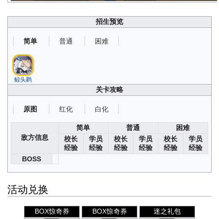
招生预览
普通
困难
简单
鲸头鹳
关卡攻略
红化
白化
原图
简单
普通
困难
敌方信息
校长
学员
校长
学员
校长
学员
经验
经验
经验
经验
经验
经验
BOSS
活动兑换
BOX惊奇券
BOX惊奇券
迷之礼包