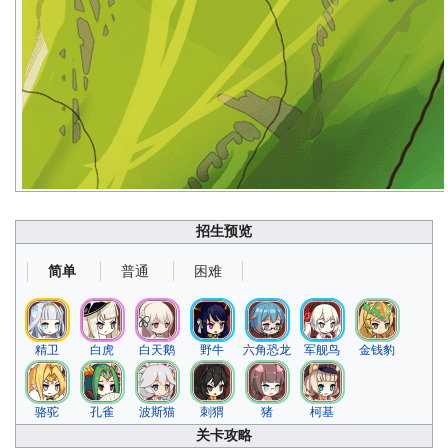
招生预览
普通
困难
简单
精卫
白虎
白天鹅
野牛
六角恐龙
军舰鸟
金钱豹
骆驼
孔雀
波斯猫
刺猬
猪
柯基
关卡攻略