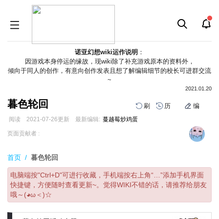
诺亚幻想wiki运作说明
：
因游戏本身停运的缘故，现wiki除了补充游戏原本的资料外，
倾向于同人的创作，有意向创作发表且想了解编辑细节的校长可进群交流
~
2021.01.20
暮色轮回
刷
历
编
阅读
2021-07-26
更新
最新编辑:
蔓越莓炒鸡蛋
跳
跳
页面贡献者 :
到
到
导
搜
首页
/
暮色轮回
航
索
电脑端按"Ctrl+D"可进行收藏，手机端按右上角“…”添加手机界面
快捷键，方便随时查看更新~。觉得WIKI不错的话，请推荐给朋友
哦～(◕ω＜)☆