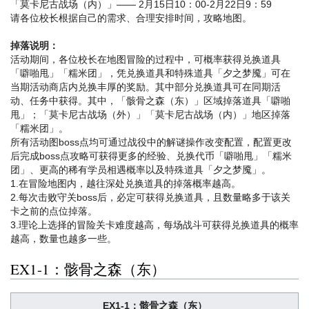
「莫卡尼古战场（内）」—— 2月15日10：00-2月22日9：59
请各位校长根据自己的需求、合理安排时间，攻略地图。
掉落说明：
活动期间，各位校长在地图冒险的过程中，可概率获得兑换道具
「噼啪甩」「糯米团」，凭兑换道具和特殊道具「夕之梦魇」可在
当期活动商店内兑换丰厚的奖励。其中部分兑换道具可在同期活
动、任务中获得。其中，「骸骨之森（东）」区域掉落道具「噼啪
甩」；「莫卡尼古战场（外）」「莫卡尼古战场（内）」地区掉落
「糯米团」。
所有活动图boss点均可通过战役中的解谜操作改变配置，配置更改
后完成boss点攻略可获得更多的经验、兑换代币「噼啪甩」「糯米
团」、更高的稀有学员相遇概率以及特殊道具「夕之梦魇」。
1.在冒险地图内，越往深处兑换道具的掉落概率越高。
2.每次击败守关boss后，必定可获得兑换道具，且数量略多于该关
卡之前的点位掉落。
3.理论上选择的冒险关卡难度越高，每场战斗可获得兑换道具的概率
越高，数量也越多一些。
EX1-1：骸骨之森（东）
EX1-1：骸骨之森（东）