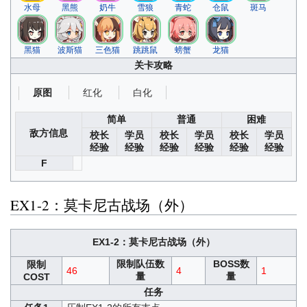
水母
黑熊
奶牛
雪狼
青蛇
仓鼠
斑马
黑猫
波斯猫
三色猫
跳跳鼠
螃蟹
龙猫
关卡攻略
红化
白化
原图
简单
普通
困难
敌方信息
校长
学员
校长
学员
校长
学员
经验
经验
经验
经验
经验
经验
F
EX1-2：莫卡尼古战场（外）
EX1-2：莫卡尼古战场（外）
限制队伍数
BOSS数
限制
46
4
1
量
量
COST
任务