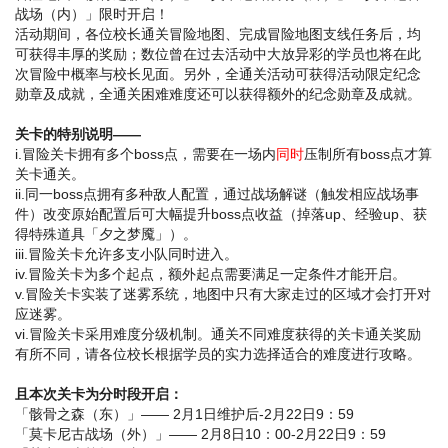
战场（内）」限时开启！
活动期间，各位校长通关冒险地图、完成冒险地图支线任务后，均
可获得丰厚的奖励；数位曾在过去活动中大放异彩的学员也将在此
次冒险中概率与校长见面。另外，全通关活动可获得活动限定纪念
勋章及成就，全通关困难难度还可以获得额外的纪念勋章及成就。
关卡的特别说明——
i.冒险关卡拥有多个boss点，需要在一场内
同时
压制所有boss点才算
关卡通关。
ii.同一boss点拥有多种敌人配置，通过战场解谜（触发相应战场事
件）改变原始配置后可大幅提升boss点收益（掉落up、经验up、获
得特殊道具「夕之梦魇」）。
iii.冒险关卡允许多支小队同时进入。
iv.冒险关卡为多个起点，额外起点需要满足一定条件才能开启。
v.冒险关卡实装了迷雾系统，地图中只有大家走过的区域才会打开对
应迷雾。
vi.冒险关卡采用难度分级机制。通关不同难度获得的关卡通关奖励
有所不同，请各位校长根据学员的实力选择适合的难度进行攻略。
且本次关卡为分时段开启：
「骸骨之森（东）」—— 2月1日维护后-2月22日9：59
「莫卡尼古战场（外）」—— 2月8日10：00-2月22日9：59