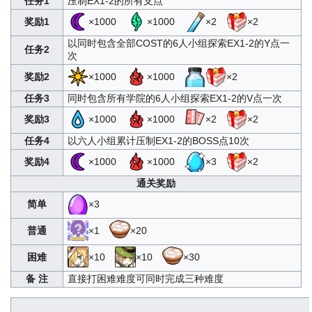
任务1
压制EX1-2的所有支点
奖励1
×1000
×1000
×2
×2
以同时包含全部COST的6人小组探索EX1-2的Y点一
任务2
次
奖励2
×1000
×1000
×2
任务3
同时包含所有学院的6人小组探索EX1-2的V点一次
奖励3
×1000
×1000
×2
×2
任务4
以六人小组累计压制EX1-2的BOSS点10次
奖励4
×1000
×1000
×3
×2
通关奖励
简单
×3
普通
×1
×20
困难
×10
×10
×30
备 注
直接打困难难度可同时完成三种难度