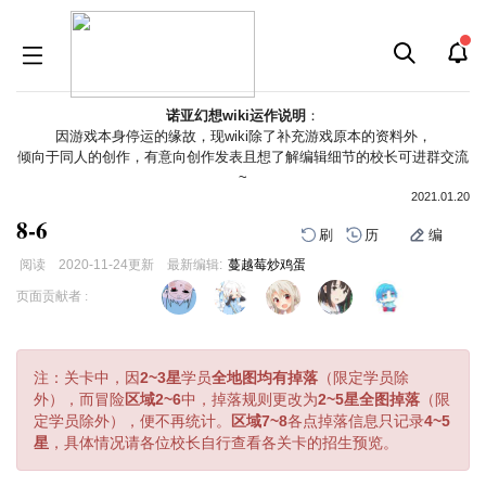
诺亚幻想wiki运作说明
：
因游戏本身停运的缘故，现wiki除了补充游戏原本的资料外，
倾向于同人的创作，有意向创作发表且想了解编辑细节的校长可进群交流
~
2021.01.20
8-6
刷
历
编
阅读
2020-11-24
更新
最新编辑:
蔓越莓炒鸡蛋
跳
跳
页面贡献者 :
到
到
导
搜
航
索
注：关卡中，因
2~3星
学员
全地图均有掉落
（限定学员除
外），而冒险
区域2~6
中，掉落规则更改为
2~5星全图掉落
（限
定学员除外），便不再统计。
区域7~8
各点掉落信息只记录
4~5
星
，具体情况请各位校长自行查看各关卡的招生预览。