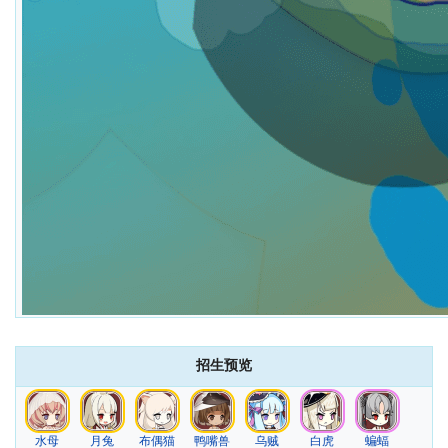
招生预览
水母
月兔
布偶猫
鸭嘴兽
乌贼
白虎
蝙蝠