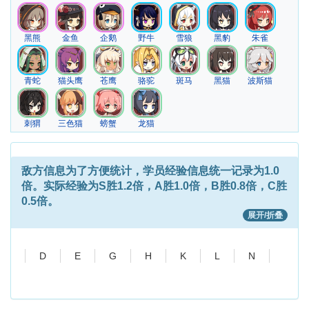
黑熊
金鱼
企鹅
野牛
雪狼
黑豹
朱雀
青蛇
猫头鹰
苍鹰
骆驼
斑马
黑猫
波斯猫
刺猬
三色猫
螃蟹
龙猫
敌方信息
为了方便统计，学员经验信息统一记录为1.0
倍。实际经验为S胜1.2倍，A胜1.0倍，B胜0.8倍，C胜
0.5倍。
展开/折叠
D
E
G
H
K
L
N
P