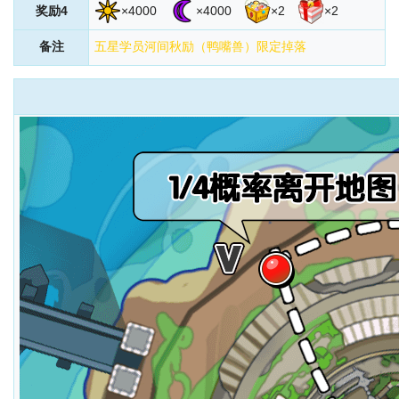
奖励4
×4000
×4000
×2
×2
备注
五星学员河间秋励（鸭嘴兽）限定掉落