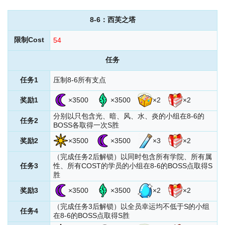
8-6
：西芙之塔
限制Cost
54
任务
任务1
压制8-6所有支点
奖励1
×3500
×3500
×2
×2
分别以只包含光、暗、风、水、炎的小组在8-6的
任务2
BOSS各取得一次S胜
奖励2
×3500
×3500
×3
×2
（完成任务2后解锁）以同时包含所有学院、所有属
任务3
性、所有COST的学员的小组在8-6的BOSS点取得S
胜
奖励3
×3500
×3500
×2
×2
（完成任务3后解锁）以全员幸运均不低于S的小组
任务4
在8-6的BOSS点取得S胜