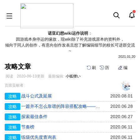
诺亚幻想wiki运作说明
：
因游戏本身停运的缘故，现wiki除了补充游戏原本的资料外，
倾向于同人的创作，有意向创作发表且想了解编辑细节的校长可进群交流
~
2021.01.20
攻略文章
刷
历
编
阅读
2020-06-13
更新
最新编辑:
小狐狸い
跳
跳
页面贡献者 :
到
到
导
搜
战斗公式及延展
2020.08.01
攻略
航
索
一篇并不怎么靠谱的阵容搭配攻略——萌新篇
2020.06.28
攻略
探索最佳条件
2020.06.27
攻略
节奏榜
2020.06.11
攻略
练级优先度查询表
2020.06.11
攻略