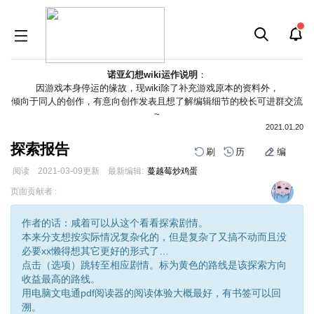
诺亚幻想wiki运作说明
：
因游戏本身停运的缘故，现wiki除了补充游戏原本的资料外，
倾向于同人的创作，有意向创作发表且想了解编辑细节的校长可进群交流
~
2021.01.20
探索报告
刷
历
编
阅读
2021-03-09
更新
最新编辑:
蔓越莓炒鸡蛋
跳
跳
页面贡献者 :
到
到
导
搜
作者的话：咸着可以从这个看看探索剧情。
航
索
本来分支想按实际情况复杂化的，但是复杂了又搞不动而且没
必要xx懒得想其它更好的形式了…
点击（选项）跳转至相应剧情。标为黄色的路线是该探索方向
收益最高的路线。
用电脑文电通pdf阅读器的阅读体验大概最好，有书签可以回
溯。