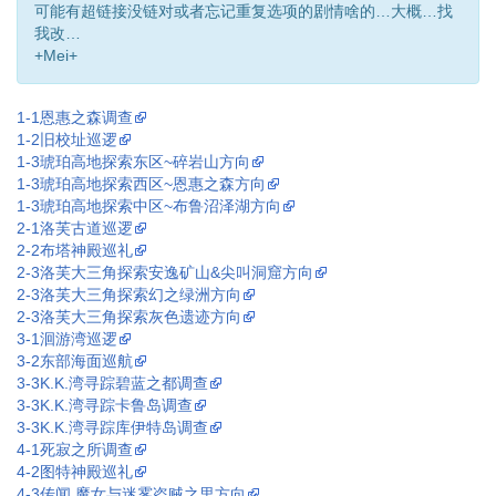
可能有超链接没链对或者忘记重复选项的剧情啥的…大概…找
我改…
+Mei+
1-1恩惠之森调查
1-2旧校址巡逻
1-3琥珀高地探索东区~碎岩山方向
1-3琥珀高地探索西区~恩惠之森方向
1-3琥珀高地探索中区~布鲁沼泽湖方向
2-1洛芙古道巡逻
2-2布塔神殿巡礼
2-3洛芙大三角探索安逸矿山&尖叫洞窟方向
2-3洛芙大三角探索幻之绿洲方向
2-3洛芙大三角探索灰色遗迹方向
3-1洄游湾巡逻
3-2东部海面巡航
3-3K.K.湾寻踪碧蓝之都调查
3-3K.K.湾寻踪卡鲁岛调查
3-3K.K.湾寻踪库伊特岛调查
4-1死寂之所调查
4-2图特神殿巡礼
4-3传闻.魔女与迷雾盗贼之里方向