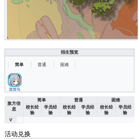
招生预览
普通
困难
简单
渡渡鸟
简单
普通
困难
敌方信
校长经
学员经
校长经
学员经
校长经
学员经
息
验
验
验
验
验
验
V
活动兑换