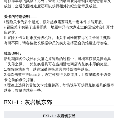
可获得丰厚的奖励；另外，全通关活动可获得活动限定纪念勋章及
成就，全通关困难难度还可以获得额外的纪念勋章及成就。
关卡的特别说明——
i.冒险关卡为多个起点，额外起点需要满足一定条件才能开启。
ii.冒险关卡实装了迷雾系统，地图中只有大家走过的区域才会打开对
应迷雾。
iii.冒险关卡采用难度分级机制。通关不同难度获得的关卡通关奖励
有所不同，请各位校长根据学员的实力选择适合的难度进行攻略。
掉落说明：
活动期间各位校长在失落之原冒险的过程中，可概率获得兑换道具
「失落之缘」，凭兑换道具可在当期活动商店内兑换丰厚的奖励。
1.在冒险地图内，越往深处兑换道具的掉落概率越高。
2.每次击败守关boss后，必定可获得兑换道具，且数量略多于该关
卡之前的点位掉落。
3.理论上选择的冒险关卡难度越高，每场战斗可获得兑换道具的概率
越高，数量也越多一些。
EX1-1：灰岩镇东郊
EX1-1：灰岩镇东郊