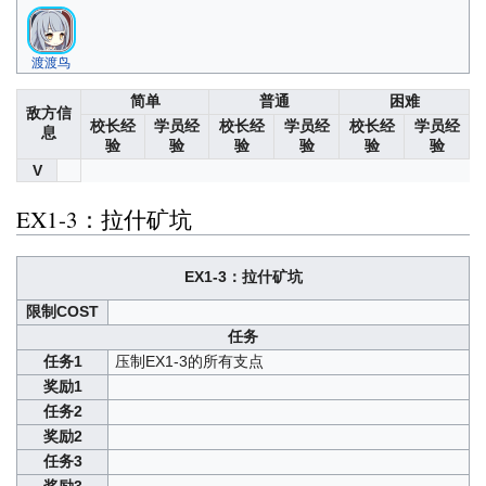
渡渡鸟
简单
普通
困难
敌方信
校长经
学员经
校长经
学员经
校长经
学员经
息
验
验
验
验
验
验
V
EX1-3：拉什矿坑
EX1-3：拉什矿坑
限制COST
任务
任务1
压制EX1-3的所有支点
奖励1
任务2
奖励2
任务3
奖励3