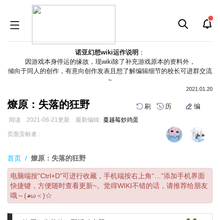
诺亚幻想wiki运作说明
：
因游戏本身停运的缘故，现wiki除了补充游戏原本的资料外，
倾向于同人的创作，有意向创作发表且想了解编辑细节的校长可进群交流
~
2021.01.20
燎原：失落的狂野
刷
历
编
阅读
2021-06-21
更新
最新编辑:
蔓越莓炒鸡蛋
跳
跳
页面贡献者 :
到
到
导
搜
首页
/
燎原：失落的狂野
航
索
电脑端按"Ctrl+D"可进行收藏，手机端按右上角“…”添加手机界面
快捷键，方便随时查看更新~。觉得WIKI不错的话，请推荐给朋友
哦～(◕ω＜)☆