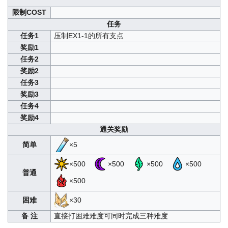
限制COST
任务
任务1
压制EX1-1的所有支点
奖励1
任务2
奖励2
任务3
奖励3
任务4
奖励4
通关奖励
简单
×5
×500
×500
×500
×500
普通
×500
困难
×30
备 注
直接打困难难度可同时完成三种难度