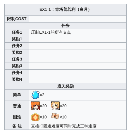
EX1-1：肯塔普若利（白月）
限制COST
任务
任务1
压制EX1-1的所有支点
奖励1
任务2
奖励2
任务3
奖励3
任务4
奖励4
通关奖励
简单
×2
普通
×20
×20
困难
×10
×10
备 注
直接打困难难度可同时完成三种难度