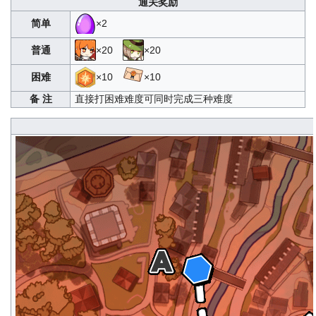
通关奖励
简单
×2
普通
×20
×20
困难
×10
×10
备 注
直接打困难难度可同时完成三种难度