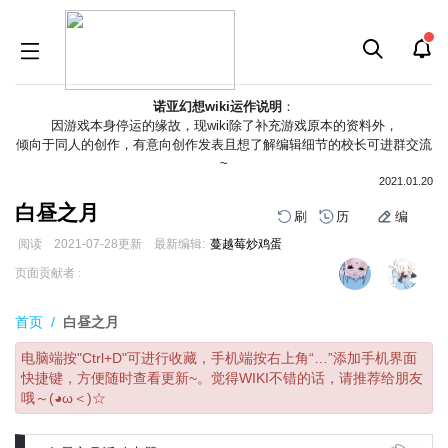
诺亚幻想wiki运作说明
：
因游戏本身停运的缘故，现wiki除了补充游戏原本的资料外，
倾向于同人的创作，有意向创作发表且想了解编辑细节的校长可进群交流
~
2021.01.20
白昼之月
刷
历
编
阅读
2021-07-28
更新
最新编辑:
蔓越莓炒鸡蛋
跳
跳
页面贡献者 :
到
到
导
搜
首页
/
白昼之月
航
索
电脑端按"Ctrl+D"可进行收藏，手机端按右上角“…”添加手机界面
快捷键，方便随时查看更新~。觉得WIKI不错的话，请推荐给朋友
哦～(◕ω＜)☆