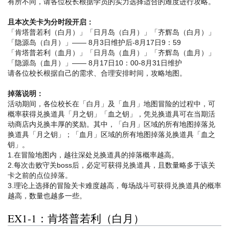
有所不同，请各位校长根据学员的实力选择适合的难度进行攻略。
且本次关卡为分时段开启：
「肯塔普若利（白月）」「日月岛（白月）」「齐辉岛（白月）」
「隐源岛（白月）」—— 8月3日维护后-8月17日9：59
「肯塔普若利（血月）」「日月岛（血月）」「齐辉岛（血月）」
「隐源岛（血月）」—— 8月17日10：00-8月31日维护
请各位校长根据自己的需求、合理安排时间，攻略地图。
掉落说明：
活动期间，各位校长在「白月」及「血月」地图冒险的过程中，可
概率获得兑换道具「月之钥」「血之钥」，凭兑换道具可在当期活
动商店内兑换丰厚的奖励。其中，「白月」区域的所有地图掉落兑
换道具「月之钥」；「血月」区域的所有地图掉落兑换道具「血之
钥」。
1.在冒险地图内，越往深处兑换道具的掉落概率越高。
2.每次击败守关boss后，必定可获得兑换道具，且数量略多于该关
卡之前的点位掉落。
3.理论上选择的冒险关卡难度越高，每场战斗可获得兑换道具的概率
越高，数量也越多一些。
EX1-1：肯塔普若利（白月）