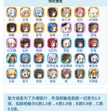
招生预览
精卫
水母
树懒
锦鲤
哈士奇
绵羊
布偶猫
蝴蝶
袋鼠
夜莺
海豚
白虎
蝙蝠
黑熊
白天鹅
金鱼
熊猫
火烈鸟
雪狼
黑豹
朱雀
青蛇
六角恐龙
浣熊
安哥拉兔
虎皮鹦鹉
军舰鸟
魔鬼鱼
仓鼠
斑马
黑猫
海猫
猪
考拉
耳廓狐
敌方信息
为了方便统计，学员经验信息统一记录为1.0
倍。实际经验为S胜1.2倍，A胜1.0倍，B胜0.8倍，C胜
0.5倍。