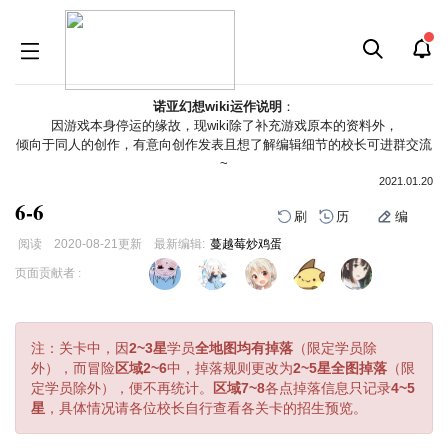
诺亚幻想wiki运作说明
：
因游戏本身停运的缘故，现wiki除了补充游戏原本的资料外，
倾向于同人的创作，有意向创作发表且想了解编辑细节的校长可进群交流
~
2021.01.20
6-6
刷
历
编
阅读
2020-08-21
更新
最新编辑:
蔓越莓炒鸡蛋
跳
跳
页面贡献者 :
到
到
导
搜
航
索
注：关卡中，因
2~3星
学员
全地图均有掉落
（限定学员除
外），而冒险
区域2~6
中，掉落规则更改为
2~5星全图掉落
（限
定学员除外），便不再统计。
区域7~8
各点掉落信息只记录
4~5
星
，具体情况请各位校长自行查看各关卡的招生预览。