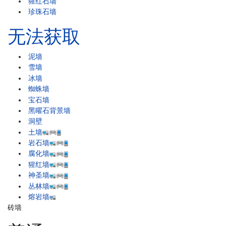
猩红石墙
珍珠石墙
无法获取
泥墙
雪墙
冰墙
蜘蛛墙
宝石墙
黑曜石背景墙
洞壁
土墙
岩石墙
腐化墙
猩红墙
神圣墙
丛林墙
熔岩墙
砖墙