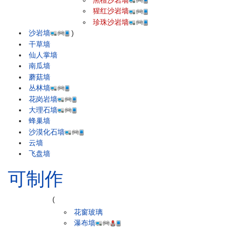
黑檀沙岩墙
猩红沙岩墙
珍珠沙岩墙
沙岩墙
)
干草墙
仙人掌墙
南瓜墙
蘑菇墙
丛林墙
花岗岩墙
大理石墙
蜂巢墙
沙漠化石墙
云墙
飞盘墙
可制作
(
花窗玻璃
瀑布墙