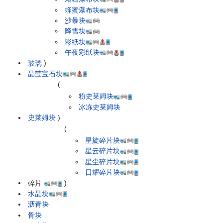
蜂蜜瀑布块
沙暴块
降雪块
彩纸块
午夜彩纸块
玻璃
)
晶莹宝石块
(
粉史莱姆块
冰冻史莱姆块
史莱姆块
)
(
星旋碎片块
星云碎片块
星尘碎片块
日耀碎片块
碎片
)
水晶块
沥青块
骨块