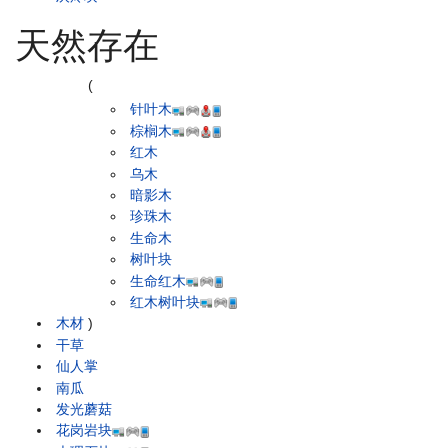
天然存在
(
针叶木
棕榈木
红木
乌木
暗影木
珍珠木
生命木
树叶块
生命红木
红木树叶块
木材
)
干草
仙人掌
南瓜
发光蘑菇
花岗岩块