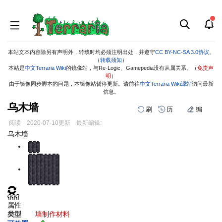
本站文本内容除另有声明外，转载时均必须注明出处，并遵守
CC BY-NC-SA 3.0协议
。
（
转载须知
）
本站是
中文Terraria Wiki
的镜像站，与Re-Logic、Gamepedia没有从属关系。（
免责声
明
）
由于镜像同步脚本的问题，本镜像站暂停更新。请前往
中文Terraria Wiki源站
访问最新
信息。
乌木墙
刷
历
编
阅读
2020-07-10
更新
最新编辑:
跳
跳
乌木墙
到
到
导
搜
航
索
属性
类型
墙
制作材料