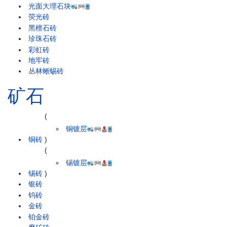
光面大理石块
荧光砖
黑檀石砖
珍珠石砖
彩虹砖
地牢砖
丛林蜥蜴砖
矿石
(
铜镀层
铜砖
)
(
锡镀层
锡砖
)
银砖
钨砖
金砖
铂金砖