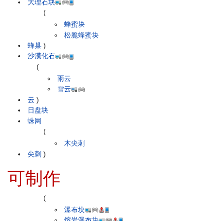
大理石块
(
蜂蜜块
松脆蜂蜜块
蜂巢
)
沙漠化石
(
雨云
雪云
云
)
日盘块
蛛网
(
木尖刺
尖刺
)
可制作
(
瀑布块
熔岩瀑布块