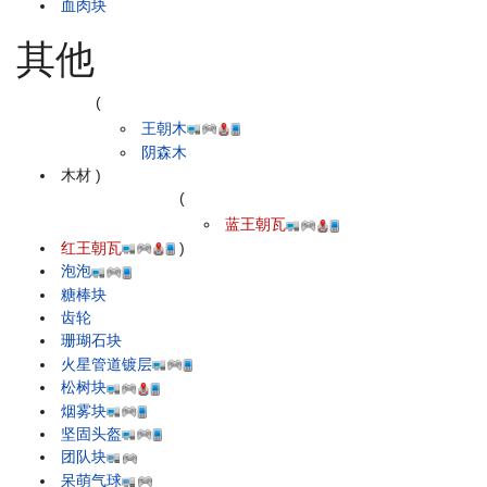
血肉块
其他
(
王朝木
阴森木
木材
)
(
蓝王朝瓦
红王朝瓦
)
泡泡
糖棒块
齿轮
珊瑚石块
火星管道镀层
松树块
烟雾块
坚固头盔
团队块
呆萌气球