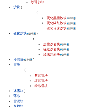
珍珠沙块
沙块
)
(
硬化黑檀沙块
硬化猩红沙块
硬化珍珠沙块
硬化沙块
)
(
黑檀沙岩块
猩红沙岩块
珍珠沙岩块
沙岩块
)
雪块
(
紫冰雪块
红冰雪块
粉冰雪块
冰雪块
)
薄冰
雪泥块
灰烬块