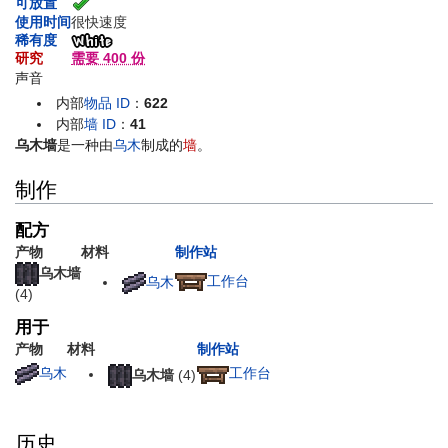
可放置
使用时间
很快速度
稀有度
研究
需要 400 份
声音
内部
物品 ID
：
622
内部
墙 ID
：
41
乌木墙
是一种由
乌木
制成的
墙
。
制作
配方
产物
材料
制作站
乌木墙
工作台
乌木
(4)
用于
产物
材料
制作站
乌木
工作台
乌木墙
(4)
历史