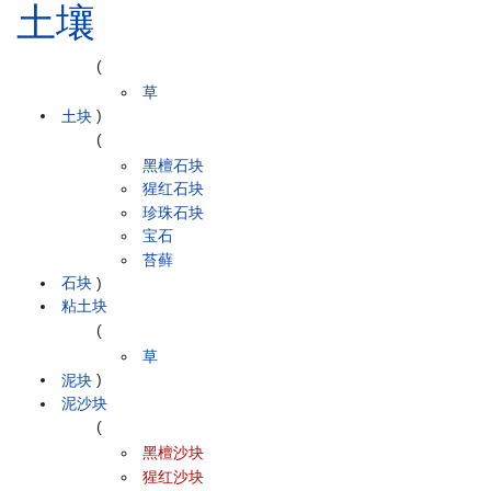
土壤
(
草
土块
)
(
黑檀石块
猩红石块
珍珠石块
宝石
苔藓
石块
)
粘土块
(
草
泥块
)
泥沙块
(
黑檀沙块
猩红沙块