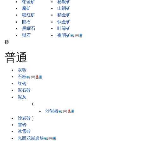
铂金矿
秘银矿
魔矿
山铜矿
猩红矿
精金矿
陨石
钛金矿
黑曜石
叶绿矿
狱石
夜明矿
砖
普通
灰砖
石板
红砖
泥石砖
泥灰
(
沙岩板
沙岩砖
)
雪砖
冰雪砖
光面花岗岩块