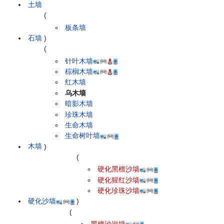
土墙
(
板条墙
石墙
)
(
针叶木墙
棕榈木墙
红木墙
乌木墙
暗影木墙
珍珠木墙
生命木墙
生命树叶墙
木墙
)
(
硬化黑檀沙墙
硬化猩红沙墙
硬化珍珠沙墙
硬化沙墙
)
(