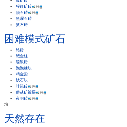
魔矿砖
猩红矿砖
陨石砖
黑曜石砖
狱石砖
困难模式矿石
钴砖
钯金柱
秘银砖
泡泡糖块
精金梁
钛石块
叶绿砖
蘑菇矿镀层
夜明砖
墙
天然存在