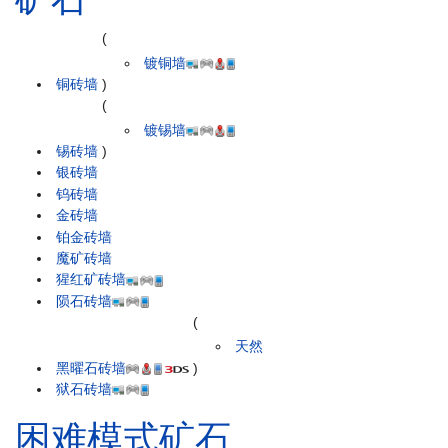
(
镀铜墙
铜砖墙
)
(
镀锡墙
锡砖墙
)
银砖墙
钨砖墙
金砖墙
铂金砖墙
魔矿砖墙
猩红矿砖墙
陨石砖墙
(
天然
黑曜石砖墙
)
狱石砖墙
困难模式矿石