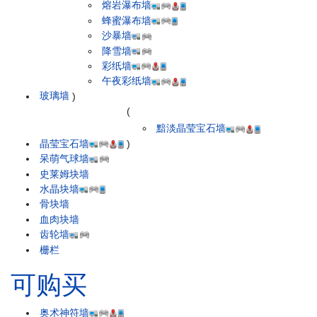
熔岩瀑布墙
蜂蜜瀑布墙
沙暴墙
降雪墙
彩纸墙
午夜彩纸墙
玻璃墙
)
(
黯淡晶莹宝石墙
晶莹宝石墙
)
呆萌气球墙
史莱姆块墙
水晶块墙
骨块墙
血肉块墙
齿轮墙
栅栏
可购买
奥术神符墙