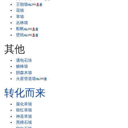
王朝墙
花墙
草墙
丛林墙
船帆
壁纸
其他
通电石块
糖棒墙
阴森木墙
火星管道墙
转化而来
腐化草墙
猩红草墙
神圣草墙
黑檀石墙