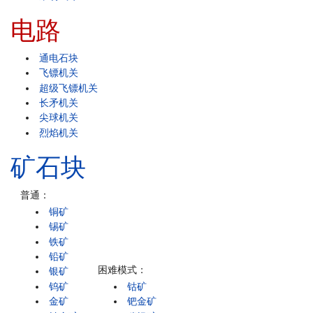
电路
通电石块
飞镖机关
超级飞镖机关
长矛机关
尖球机关
烈焰机关
矿石块
普通：
铜矿
锡矿
铁矿
铅矿
困难模式：
银矿
钨矿
钴矿
金矿
钯金矿