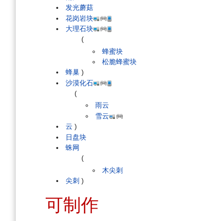
发光蘑菇
花岗岩块
大理石块
(
蜂蜜块
松脆蜂蜜块
蜂巢
)
沙漠化石
(
雨云
雪云
云
)
日盘块
蛛网
(
木尖刺
尖刺
)
可制作