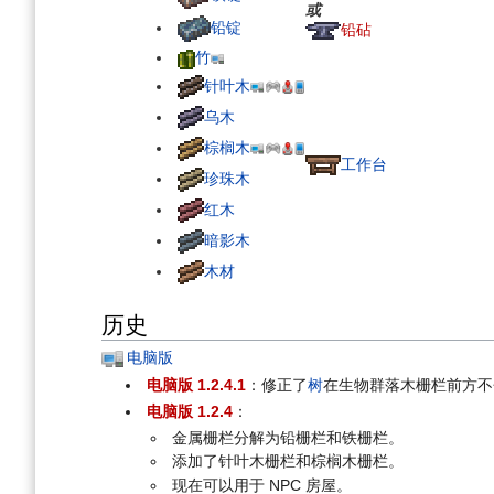
或
铅锭
铅砧
竹
针叶木
乌木
棕榈木
工作台
珍珠木
红木
暗影木
木材
历史
电脑版
电脑版 1.2.4.1
：修正了
树
在生物群落木栅栏前方不会
电脑版 1.2.4
：
金属栅栏分解为铅栅栏和铁栅栏。
添加了针叶木栅栏和棕榈木栅栏。
现在可以用于 NPC 房屋。