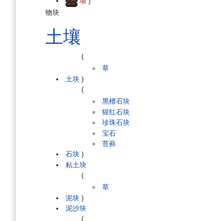
墙
)
物块
土壤
(
草
土块
)
(
黑檀石块
猩红石块
珍珠石块
宝石
苔藓
石块
)
粘土块
(
草
泥块
)
泥沙块
(