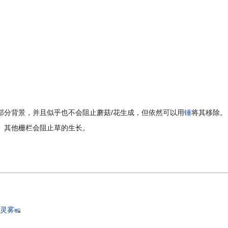
部分背景，并且似乎也不会阻止蘑菇/花生成，但依然可以用
锤
将其移除。
。其他栅栏会阻止草的生长。
灵雾