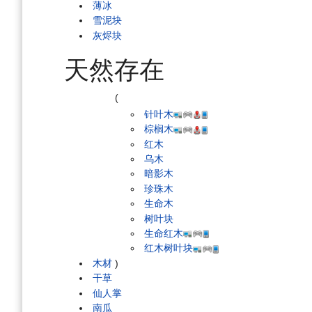
薄冰
雪泥块
灰烬块
天然存在
(
针叶木
棕榈木
红木
乌木
暗影木
珍珠木
生命木
树叶块
生命红木
红木树叶块
木材
)
干草
仙人掌
南瓜