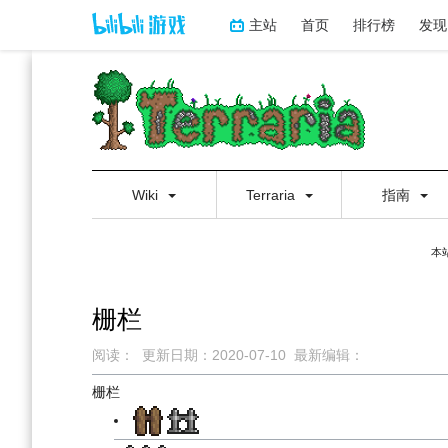
主站
首页
排行榜
发现
Wiki
Terraria
指南
本
栅栏
阅读：
更新日期：
2020-07-10
最新编辑：
跳
跳
栅栏
到
到
导
搜