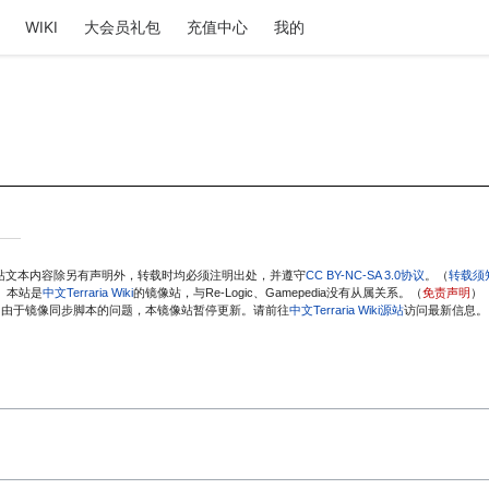
WIKI
大会员礼包
充值中心
我的
站文本内容除另有声明外，转载时均必须注明出处，并遵守
CC BY-NC-SA 3.0协议
。（
转载须
本站是
中文Terraria Wiki
的镜像站，与Re-Logic、Gamepedia没有从属关系。（
免责声明
）
由于镜像同步脚本的问题，本镜像站暂停更新。请前往
中文Terraria Wiki源站
访问最新信息。