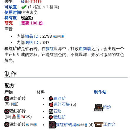
类型
砖
制作材料
(1 格宽 × 1 格高)
可放置
使用时间
很快速度
稀有度
研究
需要 100 份
声音
内部
物品 ID
：
2793
内部
图格 ID
：
347
猩红矿砖
是矿石砖。在
猩红
世界中，打败
血肉墙
之后，会出现一个
由它所组成的方框。它是红黑色的、不抗爆炸、并发出微弱的红色
辉光。
制作
配方
产物
材料
制作站
猩红矿砖
猩红矿
(5)
(
)
猩红石块
(5)
熔炉
猩红矿砖
石块
(
)
猩红矿
猩红矿砖
工作台
猩红矿砖墙
(4)