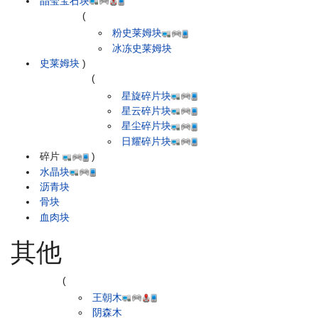
晶莹宝石块
(
粉史莱姆块
冰冻史莱姆块
史莱姆块
)
(
星旋碎片块
星云碎片块
星尘碎片块
日耀碎片块
碎片
)
水晶块
沥青块
骨块
血肉块
其他
(
王朝木
阴森木