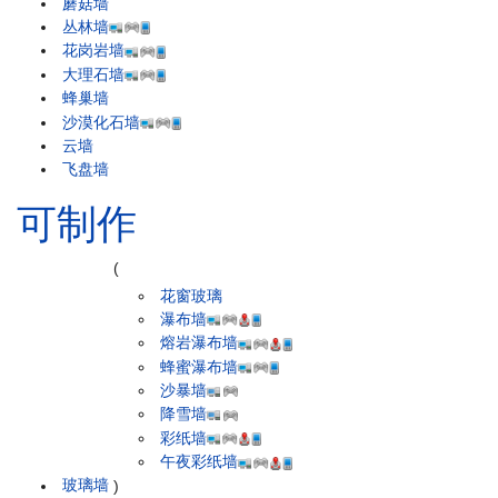
蘑菇墙
丛林墙
花岗岩墙
大理石墙
蜂巢墙
沙漠化石墙
云墙
飞盘墙
可制作
(
花窗玻璃
瀑布墙
熔岩瀑布墙
蜂蜜瀑布墙
沙暴墙
降雪墙
彩纸墙
午夜彩纸墙
玻璃墙
)