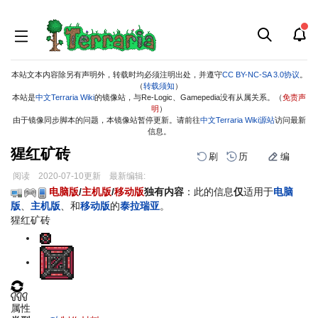
本站文本内容除另有声明外，转载时均必须注明出处，并遵守
CC BY-NC-SA 3.0协议
。
（
转载须知
）
本站是
中文Terraria Wiki
的镜像站，与Re-Logic、Gamepedia没有从属关系。（
免责声
明
）
由于镜像同步脚本的问题，本镜像站暂停更新。请前往
中文Terraria Wiki源站
访问最新
信息。
猩红矿砖
刷
历
编
阅读
2020-07-10
更新
最新编辑:
跳
跳
电脑版
/
主机版
/
移动版
独有内容
：此的信息
仅
适用于
电脑
到
到
版
、
主机版
、和
移动版
的
泰拉瑞亚
。
导
搜
猩红矿砖
航
索
属性