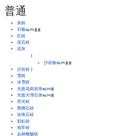
普通
灰砖
石板
红砖
泥石砖
泥灰
(
沙岩板
沙岩砖
)
雪砖
冰雪砖
光面花岗岩块
光面大理石块
荧光砖
黑檀石砖
珍珠石砖
彩虹砖
地牢砖
丛林蜥蜴砖