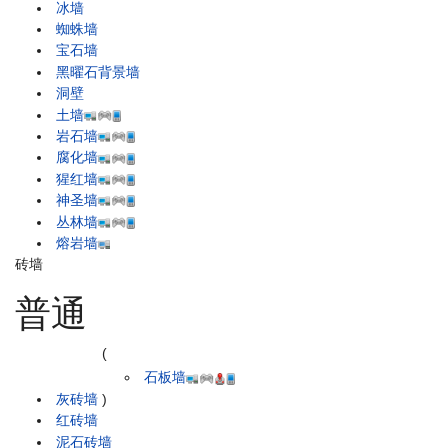
冰墙
蜘蛛墙
宝石墙
黑曜石背景墙
洞壁
土墙
岩石墙
腐化墙
猩红墙
神圣墙
丛林墙
熔岩墙
砖墙
普通
(
石板墙
灰砖墙
)
红砖墙
泥石砖墙