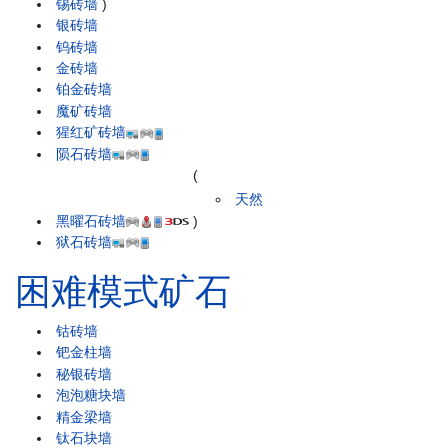
锡砖墙
)
银砖墙
钨砖墙
金砖墙
铂金砖墙
魔矿砖墙
猩红矿砖墙
陨石砖墙
(
天然
黑曜石砖墙
)
狱石砖墙
困难模式矿石
钴砖墙
钯金柱墙
秘银砖墙
泡泡糖块墙
精金梁墙
钛石块墙