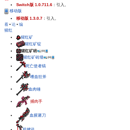
Switch版 1.0.711.6
：引入。
移动版
移动版 1.3.0.7
：引入。
看
•
论
•
编
猩红
猩红矿
猩红矿锭
猩红矿砖
猩红矿砖墙
死亡使者镐
嗜血狂斧
血肉锤
捕肉手
血腥屠刀
肌腱弓