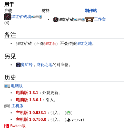
用于
产物
材料
制作站
猩红矿砖墙
工作台
猩红矿砖
(4)
备注
猩红矿砖（不像
猩红石
）
不会
传播
猩红之地
。
另见
魔矿砖
，
腐化之地
的对应物。
历史
电脑版
电脑版 1.3.1
：外观更新。
电脑版 1.3.0.1
：引入。
主机版
主机版 1.0.933.1
：引入。（
）
主机版 1.0.750.0
：引入。（
）
Switch版