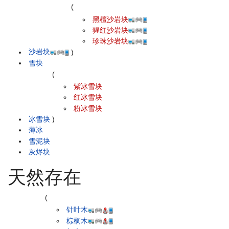
(
黑檀沙岩块
猩红沙岩块
珍珠沙岩块
沙岩块
)
雪块
(
紫冰雪块
红冰雪块
粉冰雪块
冰雪块
)
薄冰
雪泥块
灰烬块
天然存在
(
针叶木
棕榈木