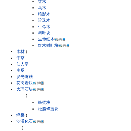
红木
乌木
暗影木
珍珠木
生命木
树叶块
生命红木
红木树叶块
木材
)
干草
仙人掌
南瓜
发光蘑菇
花岗岩块
大理石块
(
蜂蜜块
松脆蜂蜜块
蜂巢
)
沙漠化石
(