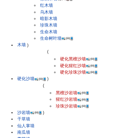
红木墙
乌木墙
暗影木墙
珍珠木墙
生命木墙
生命树叶墙
木墙
)
(
硬化黑檀沙墙
硬化猩红沙墙
硬化珍珠沙墙
硬化沙墙
)
(
黑檀沙岩墙
猩红沙岩墙
珍珠沙岩墙
沙岩墙
)
干草墙
仙人掌墙
南瓜墙