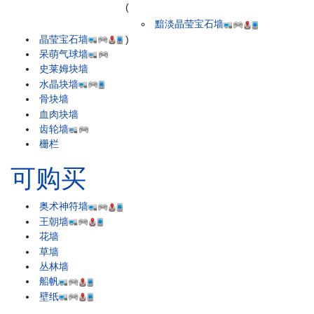
(
黯淡晶莹宝石墙
晶莹宝石墙
)
呆萌气球墙
史莱姆块墙
水晶块墙
骨块墙
血肉块墙
齿轮墙
栅栏
可购买
奥术神符墙
王朝墙
花墙
草墙
丛林墙
船帆
壁纸