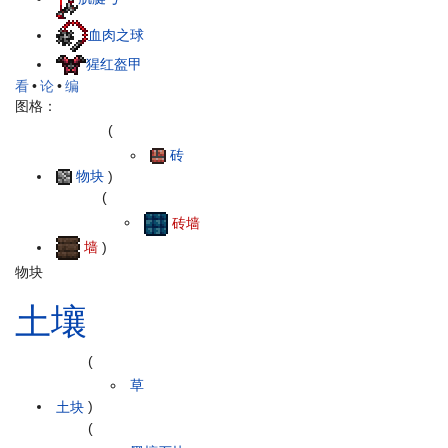
血肉之球
猩红盔甲
看
•
论
•
编
图格：
(
砖
物块
)
(
砖墙
墙
)
物块
土壤
(
草
土块
)
(