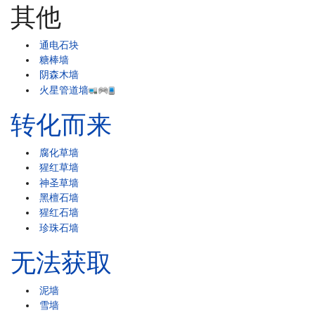
其他
通电石块
糖棒墙
阴森木墙
火星管道墙
转化而来
腐化草墙
猩红草墙
神圣草墙
黑檀石墙
猩红石墙
珍珠石墙
无法获取
泥墙
雪墙