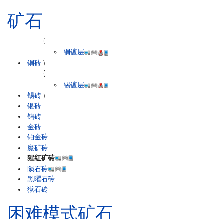
矿石
(
铜镀层
铜砖
)
(
锡镀层
锡砖
)
银砖
钨砖
金砖
铂金砖
魔矿砖
猩红矿砖
陨石砖
黑曜石砖
狱石砖
困难模式矿石