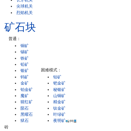
尖球机关
烈焰机关
矿石块
普通：
铜矿
锡矿
铁矿
铅矿
困难模式：
银矿
钨矿
钴矿
金矿
钯金矿
铂金矿
秘银矿
魔矿
山铜矿
猩红矿
精金矿
陨石
钛金矿
黑曜石
叶绿矿
狱石
夜明矿
砖