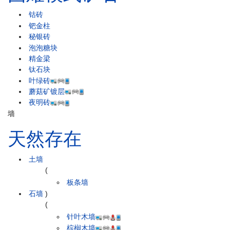
钴砖
钯金柱
秘银砖
泡泡糖块
精金梁
钛石块
叶绿砖
蘑菇矿镀层
夜明砖
墙
天然存在
土墙
(
板条墙
石墙
)
(
针叶木墙
棕榈木墙