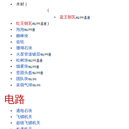
木材
)
(
蓝王朝瓦
红王朝瓦
)
泡泡
糖棒块
齿轮
珊瑚石块
火星管道镀层
松树块
烟雾块
坚固头盔
团队块
呆萌气球
电路
通电石块
飞镖机关
超级飞镖机关
长矛机关