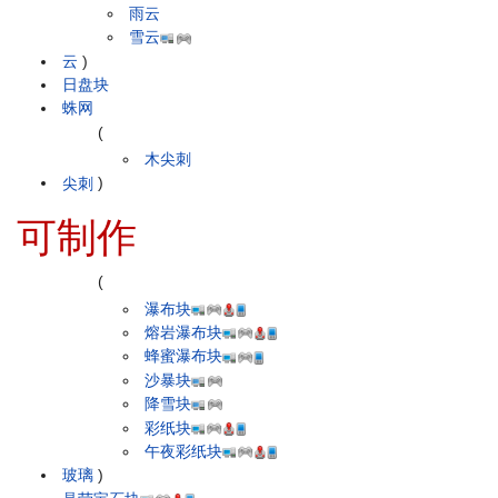
雨云
雪云
云
)
日盘块
蛛网
(
木尖刺
尖刺
)
可制作
(
瀑布块
熔岩瀑布块
蜂蜜瀑布块
沙暴块
降雪块
彩纸块
午夜彩纸块
玻璃
)