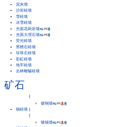
泥灰墙
沙岩砖墙
雪砖墙
冰雪砖墙
光面花岗岩墙
光面大理石墙
荧光砖墙
黑檀石砖墙
珍珠石砖墙
彩虹砖墙
地牢砖墙
丛林蜥蜴砖墙
矿石
(
镀铜墙
铜砖墙
)
(
镀锡墙