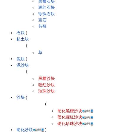
黑檀石块
猩红石块
珍珠石块
宝石
苔藓
石块
)
粘土块
(
草
泥块
)
泥沙块
(
黑檀沙块
猩红沙块
珍珠沙块
沙块
)
(
硬化黑檀沙块
硬化猩红沙块
硬化珍珠沙块
硬化沙块
)