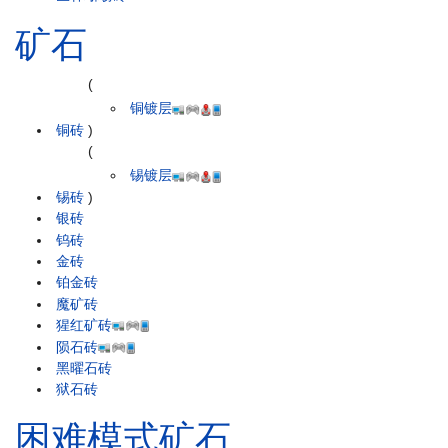
矿石
(
铜镀层
铜砖
)
(
锡镀层
锡砖
)
银砖
钨砖
金砖
铂金砖
魔矿砖
猩红矿砖
陨石砖
黑曜石砖
狱石砖
困难模式矿石