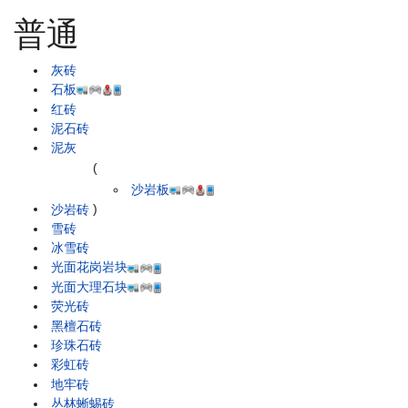
普通
灰砖
石板
红砖
泥石砖
泥灰
(
沙岩板
沙岩砖
)
雪砖
冰雪砖
光面花岗岩块
光面大理石块
荧光砖
黑檀石砖
珍珠石砖
彩虹砖
地牢砖
丛林蜥蜴砖