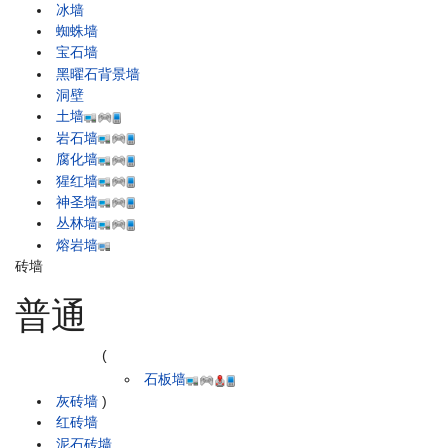
冰墙
蜘蛛墙
宝石墙
黑曜石背景墙
洞壁
土墙
岩石墙
腐化墙
猩红墙
神圣墙
丛林墙
熔岩墙
砖墙
普通
(
石板墙
灰砖墙
)
红砖墙
泥石砖墙