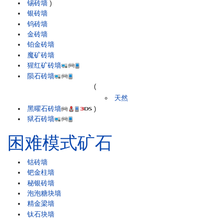
锡砖墙
)
银砖墙
钨砖墙
金砖墙
铂金砖墙
魔矿砖墙
猩红矿砖墙
陨石砖墙
(
天然
黑曜石砖墙
)
狱石砖墙
困难模式矿石
钴砖墙
钯金柱墙
秘银砖墙
泡泡糖块墙
精金梁墙
钛石块墙