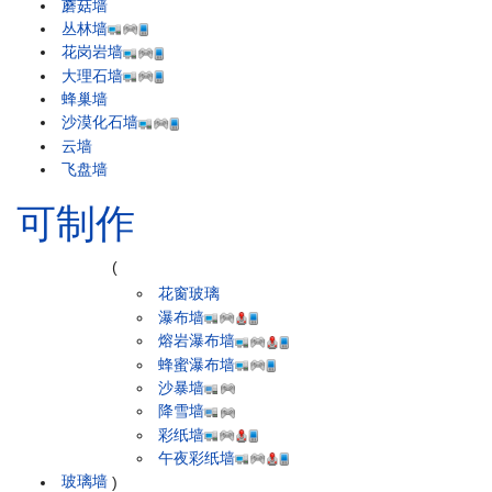
蘑菇墙
丛林墙
花岗岩墙
大理石墙
蜂巢墙
沙漠化石墙
云墙
飞盘墙
可制作
(
花窗玻璃
瀑布墙
熔岩瀑布墙
蜂蜜瀑布墙
沙暴墙
降雪墙
彩纸墙
午夜彩纸墙
玻璃墙
)