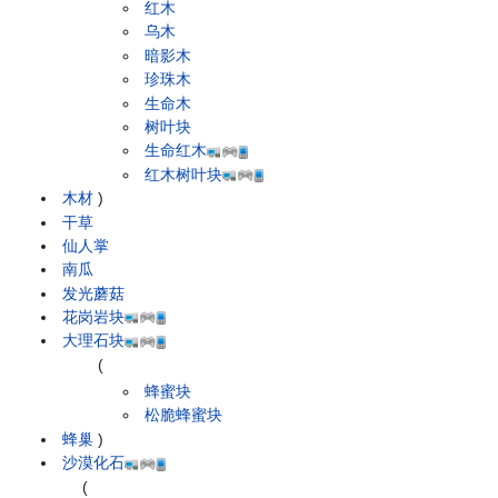
红木
乌木
暗影木
珍珠木
生命木
树叶块
生命红木
红木树叶块
木材
)
干草
仙人掌
南瓜
发光蘑菇
花岗岩块
大理石块
(
蜂蜜块
松脆蜂蜜块
蜂巢
)
沙漠化石
(