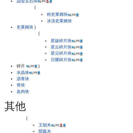
晶莹宝石块
(
粉史莱姆块
冰冻史莱姆块
史莱姆块
)
(
星旋碎片块
星云碎片块
星尘碎片块
日耀碎片块
碎片
)
水晶块
沥青块
骨块
血肉块
其他
(
王朝木
阴森木