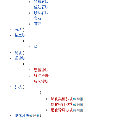
黑檀石块
猩红石块
珍珠石块
宝石
苔藓
石块
)
粘土块
(
草
泥块
)
泥沙块
(
黑檀沙块
猩红沙块
珍珠沙块
沙块
)
(
硬化黑檀沙块
硬化猩红沙块
硬化珍珠沙块
硬化沙块
)