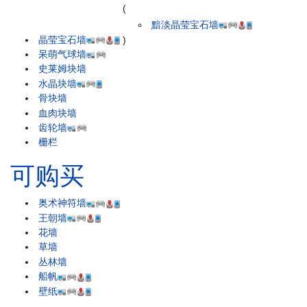
(
黯淡晶莹宝石墙
晶莹宝石墙
)
呆萌气球墙
史莱姆块墙
水晶块墙
骨块墙
血肉块墙
齿轮墙
栅栏
可购买
奥术神符墙
王朝墙
花墙
草墙
丛林墙
船帆
壁纸