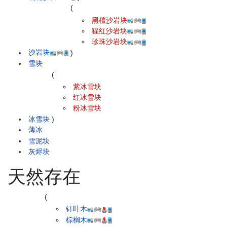
(
黑檀沙岩块
猩红沙岩块
珍珠沙岩块
沙岩块
)
雪块
(
紫冰雪块
红冰雪块
粉冰雪块
冰雪块
)
薄冰
雪泥块
灰烬块
天然存在
(
针叶木
棕榈木