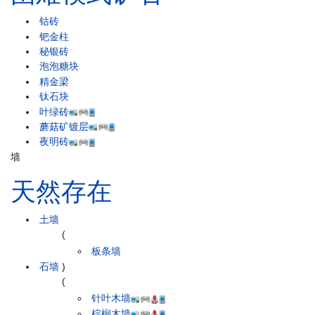
钴砖
钯金柱
秘银砖
泡泡糖块
精金梁
钛石块
叶绿砖
蘑菇矿镀层
夜明砖
墙
天然存在
土墙
(
板条墙
石墙
)
(
针叶木墙
棕榈木墙