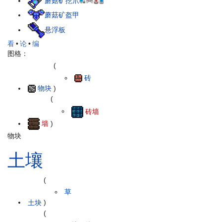
蘑菇矿挖爪
蘑菇矿盔甲
悬浮板
看
•
论
•
编
图格：
(
砖
物块
)
(
砖墙
墙
)
物块
土壤
(
草
土块
)
(