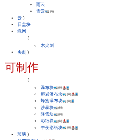
雨云
雪云
云
)
日盘块
蛛网
(
木尖刺
尖刺
)
可制作
(
瀑布块
熔岩瀑布块
蜂蜜瀑布块
沙暴块
降雪块
彩纸块
午夜彩纸块
玻璃
)