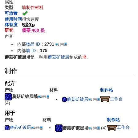
属性
类型
墙
制作材料
可放置
使用时间
很快速度
稀有度
研究
需要 400 份
声音
内部
物品 ID
：
2791
内部
墙 ID
：
175
蘑菇矿镀层墙
是一种用
蘑菇矿镀层
制成的
墙
。
制作
配方
产物
材料
制作站
蘑菇矿镀层墙
工作台
蘑菇矿镀层
(4)
用于
产物
材料
制作站
蘑菇矿镀层
工作台
蘑菇矿镀层墙
(4)