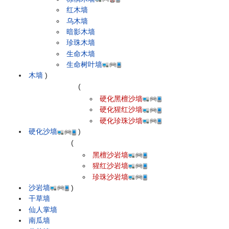
红木墙
乌木墙
暗影木墙
珍珠木墙
生命木墙
生命树叶墙
木墙
)
(
硬化黑檀沙墙
硬化猩红沙墙
硬化珍珠沙墙
硬化沙墙
)
(
黑檀沙岩墙
猩红沙岩墙
珍珠沙岩墙
沙岩墙
)
干草墙
仙人掌墙
南瓜墙