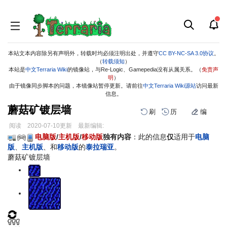
本站文本内容除另有声明外，转载时均必须注明出处，并遵守
CC BY-NC-SA 3.0协议
。
（
转载须知
）
本站是
中文Terraria Wiki
的镜像站，与Re-Logic、Gamepedia没有从属关系。（
免责声
明
）
由于镜像同步脚本的问题，本镜像站暂停更新。请前往
中文Terraria Wiki源站
访问最新
信息。
蘑菇矿镀层墙
刷
历
编
阅读
2020-07-10
更新
最新编辑:
跳
跳
电脑版
/
主机版
/
移动版
独有内容
：此的信息
仅
适用于
电脑
到
到
版
、
主机版
、和
移动版
的
泰拉瑞亚
。
导
搜
蘑菇矿镀层墙
航
索