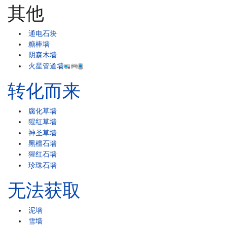
其他
通电石块
糖棒墙
阴森木墙
火星管道墙
转化而来
腐化草墙
猩红草墙
神圣草墙
黑檀石墙
猩红石墙
珍珠石墙
无法获取
泥墙
雪墙