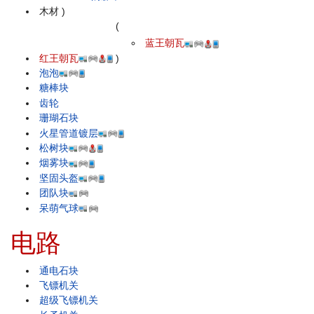
木材
)
(
蓝王朝瓦
红王朝瓦
)
泡泡
糖棒块
齿轮
珊瑚石块
火星管道镀层
松树块
烟雾块
坚固头盔
团队块
呆萌气球
电路
通电石块
飞镖机关
超级飞镖机关