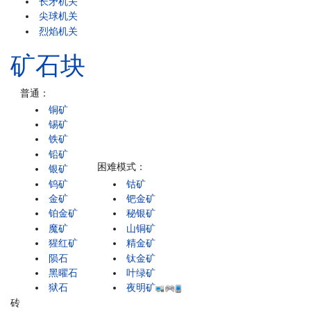
长矛机关
尖球机关
烈焰机关
矿石块
普通：
铜矿
锡矿
铁矿
铅矿
困难模式：
银矿
钨矿
钴矿
金矿
钯金矿
铂金矿
秘银矿
魔矿
山铜矿
猩红矿
精金矿
陨石
钛金矿
黑曜石
叶绿矿
狱石
夜明矿
砖