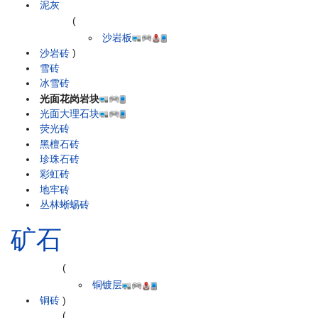
泥灰
(
沙岩板
沙岩砖
)
雪砖
冰雪砖
光面花岗岩块
光面大理石块
荧光砖
黑檀石砖
珍珠石砖
彩虹砖
地牢砖
丛林蜥蜴砖
矿石
(
铜镀层
铜砖
)
(