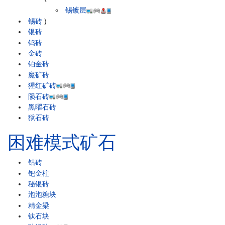
锡镀层
锡砖
)
银砖
钨砖
金砖
铂金砖
魔矿砖
猩红矿砖
陨石砖
黑曜石砖
狱石砖
困难模式矿石
钴砖
钯金柱
秘银砖
泡泡糖块
精金梁
钛石块