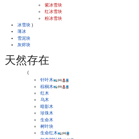
紫冰雪块
红冰雪块
粉冰雪块
冰雪块
)
薄冰
雪泥块
灰烬块
天然存在
(
针叶木
棕榈木
红木
乌木
暗影木
珍珠木
生命木
树叶块
生命红木