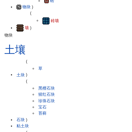
砖
物块
)
(
砖墙
墙
)
物块
土壤
(
草
土块
)
(
黑檀石块
猩红石块
珍珠石块
宝石
苔藓
石块
)
粘土块