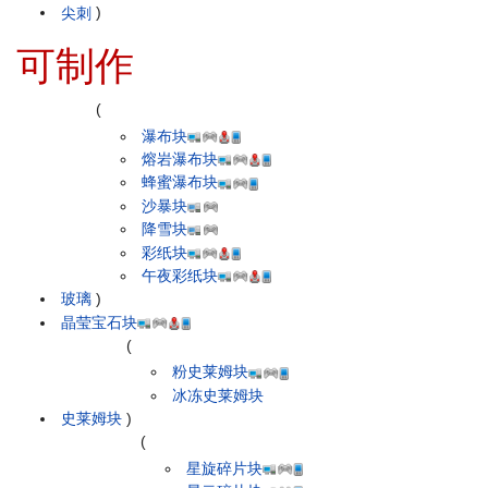
尖刺
)
可制作
(
瀑布块
熔岩瀑布块
蜂蜜瀑布块
沙暴块
降雪块
彩纸块
午夜彩纸块
玻璃
)
晶莹宝石块
(
粉史莱姆块
冰冻史莱姆块
史莱姆块
)
(
星旋碎片块