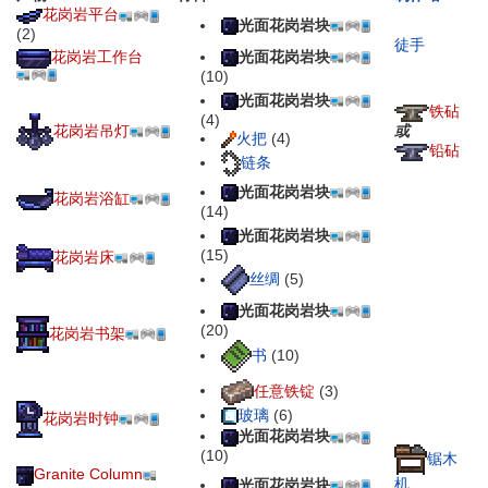
花岗岩平台
光面花岗岩块
(2)
徒手
光面花岗岩块
花岗岩工作台
(10)
光面花岗岩块
铁砧
(4)
花岗岩吊灯
或
火把
(4)
铅砧
链条
光面花岗岩块
花岗岩浴缸
(14)
光面花岗岩块
(15)
花岗岩床
丝绸
(5)
光面花岗岩块
(20)
花岗岩书架
书
(10)
任意铁锭
(3)
玻璃
(6)
花岗岩时钟
光面花岗岩块
(10)
锯木
Granite Column
机
光面花岗岩块