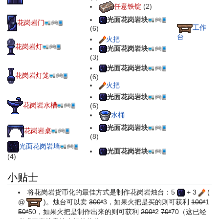
任意铁锭
(2)
光面花岗岩块
花岗岩门
工作
(6)
台
火把
花岗岩灯
光面花岗岩块
(3)
光面花岗岩块
花岗岩灯笼
(6)
火把
光面花岗岩块
花岗岩水槽
(6)
水桶
光面花岗岩块
花岗岩桌
(8)
光面花岗岩墙
光面花岗岩块
(4)
小贴士
将花岗岩货币化的最佳方式是制作花岗岩烛台：
5
+ 3
(
@
)
。烛台可以卖
300*
3
，如果火把是买的则可获利
100*
1
50*
50
，如果火把是制作出来的则可获利
200*
2
70*
70
（这已经