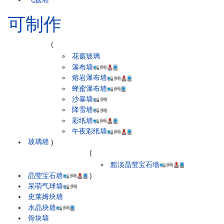
可制作
(
花窗玻璃
瀑布墙
熔岩瀑布墙
蜂蜜瀑布墙
沙暴墙
降雪墙
彩纸墙
午夜彩纸墙
玻璃墙
)
(
黯淡晶莹宝石墙
晶莹宝石墙
)
呆萌气球墙
史莱姆块墙
水晶块墙
骨块墙