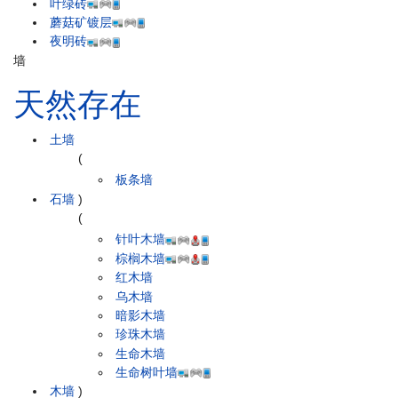
叶绿砖
蘑菇矿镀层
夜明砖
墙
天然存在
土墙
(
板条墙
石墙
)
(
针叶木墙
棕榈木墙
红木墙
乌木墙
暗影木墙
珍珠木墙
生命木墙
生命树叶墙
木墙
)