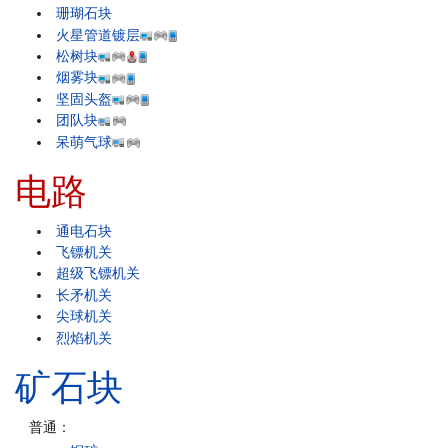
珊瑚石块
火星管道镀层
松树块
烟雾块
坚固头盔
团队块
呆萌气球
电路
通电石块
飞镖机关
超级飞镖机关
长矛机关
尖球机关
烈焰机关
矿石块
普通：