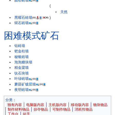
陨石砖墙
(
天然
黑曜石砖墙
)
狱石砖墙
困难模式矿石
钴砖墙
钯金柱墙
秘银砖墙
泡泡糖块墙
精金梁墙
钛石块墙
叶绿砖墙
蘑菇矿镀层墙
夜明砖墙
分类
：
独有内容
电脑版内容
主机版内容
移动版内容
物块物品
制作材料物品
掠夺物品
可制作物品
消耗性物品
工作台
徒手