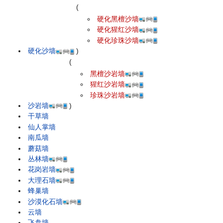
(
硬化黑檀沙墙
硬化猩红沙墙
硬化珍珠沙墙
硬化沙墙
)
(
黑檀沙岩墙
猩红沙岩墙
珍珠沙岩墙
沙岩墙
)
干草墙
仙人掌墙
南瓜墙
蘑菇墙
丛林墙
花岗岩墙
大理石墙
蜂巢墙
沙漠化石墙
云墙
飞盘墙