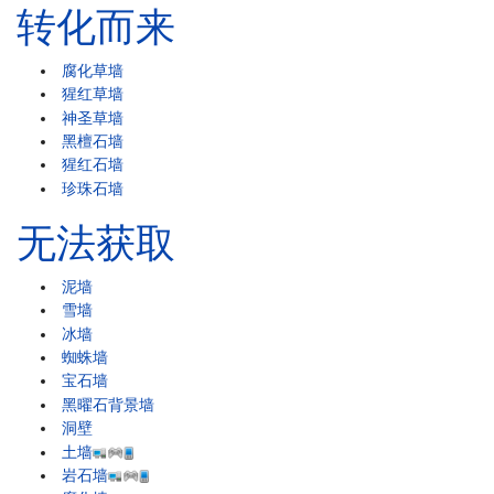
转化而来
腐化草墙
猩红草墙
神圣草墙
黑檀石墙
猩红石墙
珍珠石墙
无法获取
泥墙
雪墙
冰墙
蜘蛛墙
宝石墙
黑曜石背景墙
洞壁
土墙
岩石墙