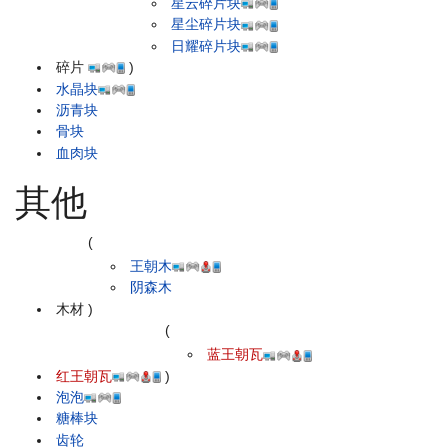
星云碎片块
星尘碎片块
日耀碎片块
碎片
)
水晶块
沥青块
骨块
血肉块
其他
(
王朝木
阴森木
木材
)
(
蓝王朝瓦
红王朝瓦
)
泡泡
糖棒块
齿轮