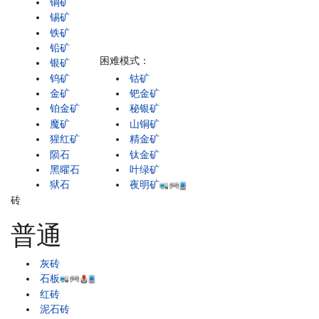
铜矿
锡矿
铁矿
铅矿
困难模式：
银矿
钨矿
钴矿
金矿
钯金矿
铂金矿
秘银矿
魔矿
山铜矿
猩红矿
精金矿
陨石
钛金矿
黑曜石
叶绿矿
狱石
夜明矿
砖
普通
灰砖
石板
红砖
泥石砖