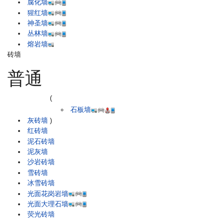
腐化墙
猩红墙
神圣墙
丛林墙
熔岩墙
砖墙
普通
(
石板墙
灰砖墙
)
红砖墙
泥石砖墙
泥灰墙
沙岩砖墙
雪砖墙
冰雪砖墙
光面花岗岩墙
光面大理石墙
荧光砖墙