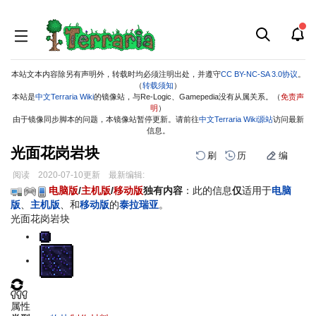
本站文本内容除另有声明外，转载时均必须注明出处，并遵守
CC BY-NC-SA 3.0协议
。
（
转载须知
）
本站是
中文Terraria Wiki
的镜像站，与Re-Logic、Gamepedia没有从属关系。（
免责声
明
）
由于镜像同步脚本的问题，本镜像站暂停更新。请前往
中文Terraria Wiki源站
访问最新
信息。
光面花岗岩块
刷
历
编
阅读
2020-07-10
更新
最新编辑:
跳
跳
电脑版
/
主机版
/
移动版
独有内容
：此的信息
仅
适用于
电脑
到
到
版
、
主机版
、和
移动版
的
泰拉瑞亚
。
导
搜
光面花岗岩块
航
索
属性