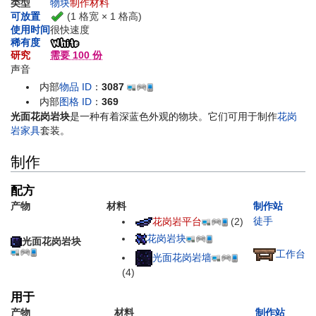
类型
物块
制作材料
(1 格宽 × 1 格高)
可放置
使用时间
很快速度
稀有度
研究
需要 100 份
声音
内部
物品 ID
：
3087
内部
图格 ID
：
369
光面花岗岩块
是一种有着深蓝色外观的物块。它们可用于制作
花岗
岩家具
套装。
制作
配方
产物
材料
制作站
徒手
花岗岩平台
(2)
花岗岩块
光面花岗岩块
工作台
光面花岗岩墙
(4)
用于
产物
材料
制作站