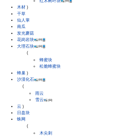
红木树叶块
木材
)
干草
仙人掌
南瓜
发光蘑菇
花岗岩块
大理石块
(
蜂蜜块
松脆蜂蜜块
蜂巢
)
沙漠化石
(
雨云
雪云
云
)
日盘块
蛛网
(
木尖刺