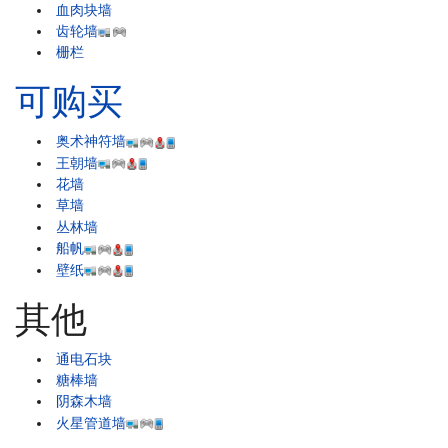
血肉块墙
齿轮墙
栅栏
可购买
奥术神符墙
王朝墙
花墙
草墙
丛林墙
船帆
壁纸
其他
通电石块
糖棒墙
阴森木墙
火星管道墙