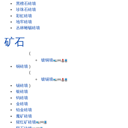
黑檀石砖墙
珍珠石砖墙
彩虹砖墙
地牢砖墙
丛林蜥蜴砖墙
矿石
(
镀铜墙
铜砖墙
)
(
镀锡墙
锡砖墙
)
银砖墙
钨砖墙
金砖墙
铂金砖墙
魔矿砖墙
猩红矿砖墙