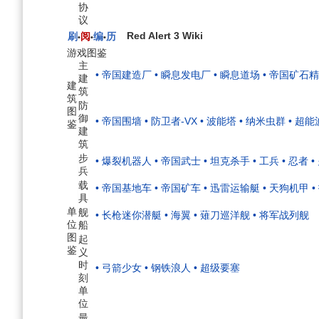
协
议
Red Alert 3 Wiki
刷
阅
编
历
•
•
•
游戏图鉴
主
• 帝国建造厂
• 瞬息发电厂
• 瞬息道场
• 帝国矿石
建
建
筑
筑
防
图
御
• 帝国围墙
• 防卫者-VX
• 波能塔
• 纳米虫群
• 超
鉴
建
筑
步
• 爆裂机器人
• 帝国武士
• 坦克杀手
• 工兵
• 忍者
•
兵
载
• 帝国基地车
• 帝国矿车
• 迅雷运输艇
• 天狗机甲
具
单
舰
• 长枪迷你潜艇
• 海翼
• 薙刀巡洋舰
• 将军战列舰
位
船
图
起
鉴
义
时
• 弓箭少女
• 钢铁浪人
• 超级要塞
刻
单
位
最