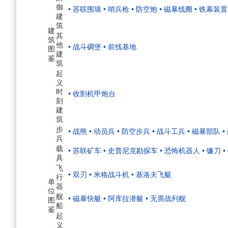
御
• 苏联围墙
• 哨兵枪
• 防空炮
• 磁暴线圈
• 铁幕装置
建
筑
建
其
筑
他
• 战斗碉堡
• 前线基地
图
建
鉴
筑
起
义
时
• 收割机甲炮台
刻
建
筑
步
• 战熊
• 动员兵
• 防空步兵
• 战斗工兵
• 磁暴部队
•
兵
载
• 苏联矿车
• 史普尼克勘探车
• 恐怖机器人
• 镰刀
•
具
飞
• 双刃
• 米格战斗机
• 基洛夫飞艇
行
单
器
位
舰
• 磁暴快艇
• 阿库拉潜艇
• 无畏战列舰
图
船
鉴
起
义