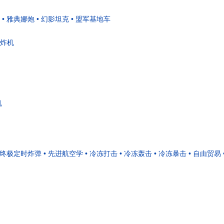
• 雅典娜炮
• 幻影坦克
• 盟军基地车
轰炸机
机
• 终极定时炸弹
• 先进航空学
• 冷冻打击
• 冷冻轰击
• 冷冻暴击
• 自由贸易