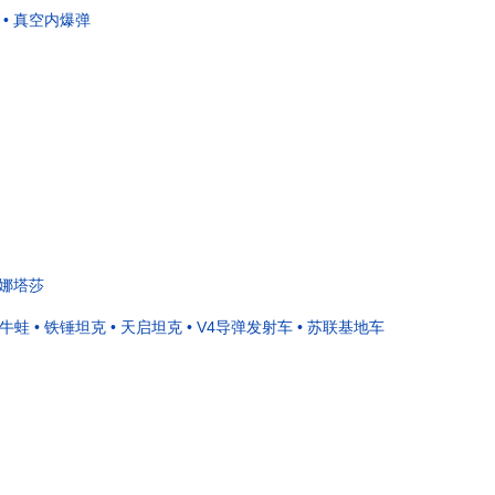
• 真空内爆弹
 娜塔莎
 牛蛙
• 铁锤坦克
• 天启坦克
• V4导弹发射车
• 苏联基地车