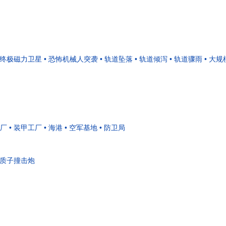
• 终极磁力卫星
• 恐怖机械人突袭
• 轨道坠落
• 轨道倾泻
• 轨道骤雨
• 大
炼厂
• 装甲工厂
• 海港
• 空军基地
• 防卫局
• 质子撞击炮