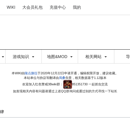
WIKI
大会员礼包
充值中心
我的
游戏知识
地图&MOD
相关网站
本WIKI由
陵点捌伍
于2020年12月22日申请开通，编辑权限开放，建议收藏。
本站单位与协议等翻译由
局桑
负责，相关数据基于1.12版本
欢迎加入红色警戒3Bwiki群：
851351730 一起抓虫交流
如发现相关内容有问题请通过上述QQ群询问或通过别的方式寻找一下站长
肆