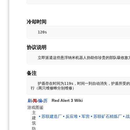
冷却时间
协议说明
备注
   护盾存在时间为119s，时间一到自动消失，护盾所受的最后一次致命攻击的多余伤害不会溢出到保护单位身上，护盾可以被维修，当单位与护盾同时受伤，维修顺序为维修护盾维修单位同时进
Red Alert 3 Wiki
刷
阅
编
历
•
•
•
游戏图鉴
主
• 苏联建造厂
• 反应堆
• 军营
• 苏联矿石精炼厂
• 
建
筑
防