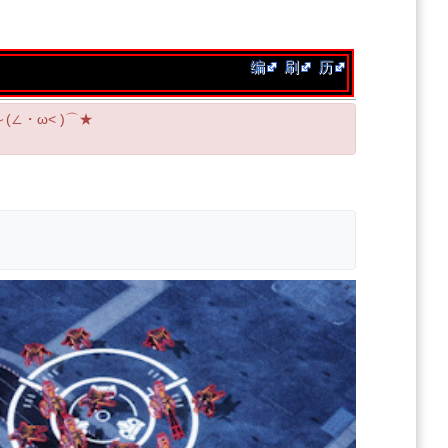
编
刷
历
(∠・ω< )⌒★