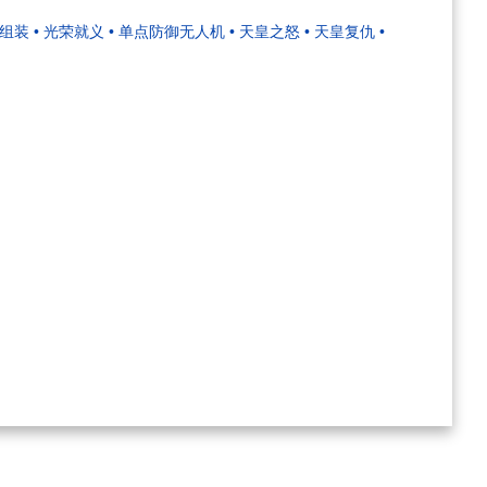
化组装
• 光荣就义
• 单点防御无人机
• 天皇之怒
• 天皇复仇
•