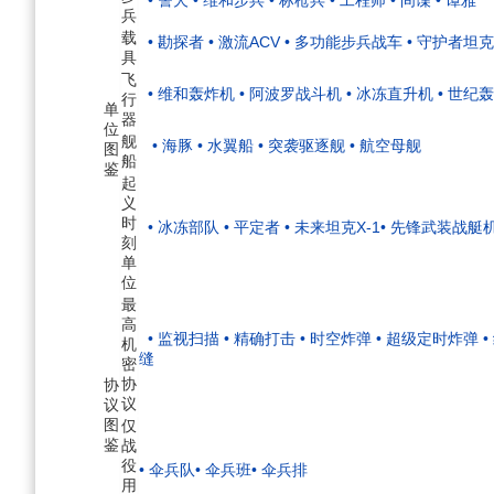
兵
载
• 勘探者
• 激流ACV
• 多功能步兵战车
• 守护者坦克
具
飞
• 维和轰炸机
• 阿波罗战斗机
• 冰冻直升机
• 世纪
行
单
器
位
舰
• 海豚
• 水翼船
• 突袭驱逐舰
• 航空母舰
图
船
鉴
起
义
时
• 冰冻部队
• 平定者
• 未来坦克X-1
• 先锋武装战艇
刻
单
位
最
高
• 监视扫描
• 精确打击
• 时空炸弹
• 超级定时炸弹
机
缝
密
协
协
议
议
图
仅
鉴
战
役
• 伞兵队
• 伞兵班
• 伞兵排
用