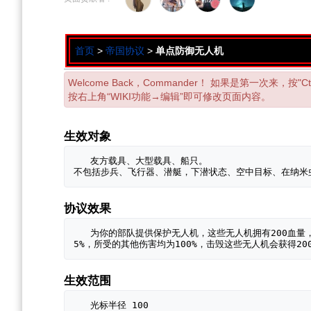
导
搜
航
索
首页
>
帝国协议
>
单点防御无人机
Welcome Back，Commander！ 如果是第一次来，按
按右上角“WIKI功能→编辑”即可修改页面内容。
生效对象
   友方载具、大型载具、船只。
协议效果
   为你的部队提供保护无人机，这些无人机拥有200血量，能够存活119秒，护甲修正比除了辐射伤害为
生效范围