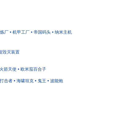
精炼厂
• 机甲工厂
• 帝国码头
• 纳米主机
能波毁灭装置
 火箭天使
• 欧米茄百合子
• 打击者
• 海啸坦克
• 鬼王
• 波能炮