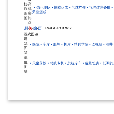
协
高
• 强化舰队
• 惊骇伏击
• 气球炸弹
• 气球炸弹齐射
议
机
天皇惩戒
图
密
鉴
协
议
Red Alert 3 Wiki
刷
阅
编
历
•
•
•
游戏图鉴
建
筑
• 医院
• 车库
• 船坞
• 机库
• 精兵学院
• 监视站
• 油井
图
鉴
单
位
• 天皇芳朗
• 总统专机
• 总统专车
• 磁暴坦克
• 低调
图
鉴