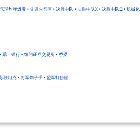
• 气球炸弹爆发
• 先进火箭匣
• 决胜中队
• 决胜中队X
• 决胜中队Ω
• 机械
• 瑞士银行
• 纽约证券交易所
• 桥梁
的苏联坦克
• 将军刽子手
• 盟军打捞船