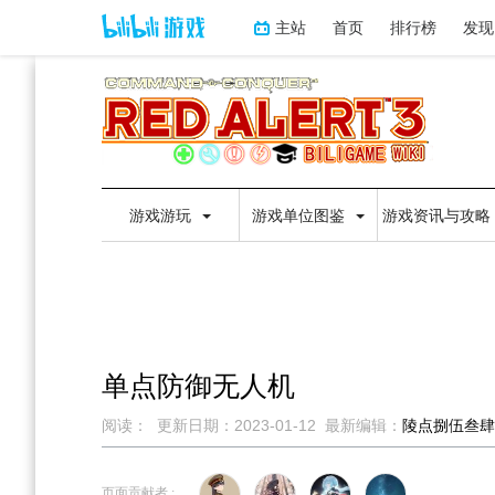
主站
首页
排行榜
发现
游戏游玩
游戏单位图鉴
游戏资讯与攻略
单点防御无人机
阅读：
更新日期：
2023-01-12
最新编辑：
陵点捌伍叁肆
跳
跳
到
到
页面贡献者 :