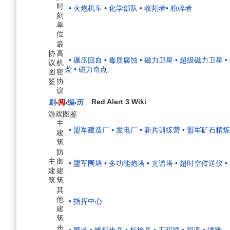
时
• 火炮机车
• 化学部队
• 收割者
• 粉碎者
刻
单
位
最
协
高
• 碾压回血
• 毒质腐蚀
• 磁力卫星
• 超级磁力卫星
议
机
袭
• 磁力奇点
图
密
鉴
协
议
Red Alert 3 Wiki
刷
阅
编
历
•
•
•
游戏图鉴
主
• 盟军建造厂
• 发电厂
• 新兵训练营
• 盟军矿石精
建
筑
防
主
御
• 盟军围墙
• 多功能炮塔
• 光谱塔
• 超时空传送仪
建
建
筑
筑
其
他
• 指挥中心
建
筑
步
• 警犬
• 维和步兵
• 标枪兵
• 工程师
• 间谍
• 谭雅