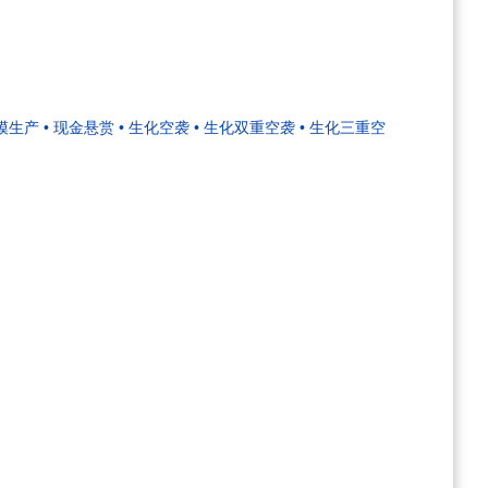
规模生产
• 现金悬赏
• 生化空袭
• 生化双重空袭
• 生化三重空