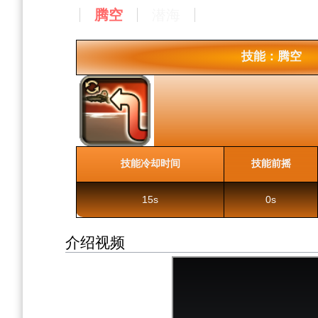
腾空
潜海
技能：腾空
技能冷却时间
技能前摇
15s
0s
介绍视频