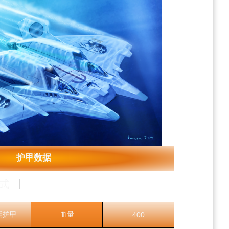
护甲数据
式
艇护甲
血量
400