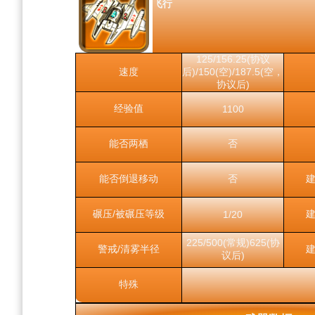
飞行
125/156.25(协议
速度
后)/150(空)/187.5(空，
协议后)
经验值
1100
能否两栖
否
能否倒退移动
否
建
碾压/被碾压等级
建
1/20
225/500(常规)625(协
警戒/清雾半径
建
议后)
特殊