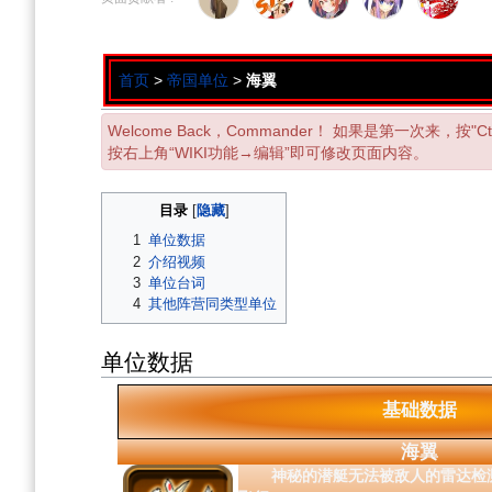
导
搜
航
索
首页
>
帝国单位
>
海翼
Welcome Back，Commander！ 如果是第一次来，按
按右上角“WIKI功能→编辑”即可修改页面内容。
目录
1
单位数据
2
介绍视频
3
单位台词
4
其他阵营同类型单位
单位数据
基础数据
海翼
神秘的潜艇无法被敌人的雷达检