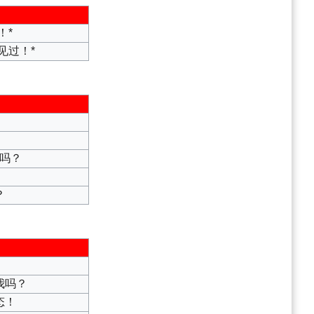
！*
见过！*
吗？
？
我吗？
态！