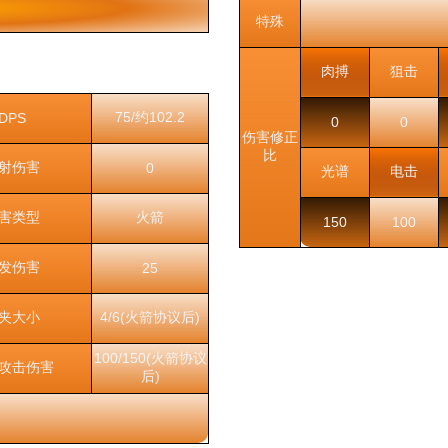
特殊
肉搏
狙击
75/约102.2
DPS
0
0
伤害修正
比
射伤害
0
光谱
电击
害类型
火箭
150
100
发伤害
25
夹大小
4/6(火箭协议后)
100/150(火箭协议
攻击伤害
后)