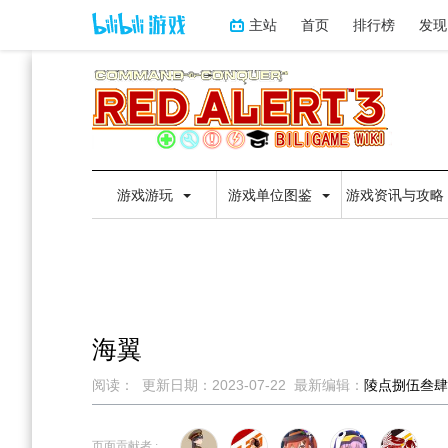
主站
首页
排行榜
发现
游戏游玩
游戏单位图鉴
游戏资讯与攻略
海翼
阅读：
更新日期：
2023-07-22
最新编辑：
陵点捌伍叁肆
跳
跳
到
到
页面贡献者 :