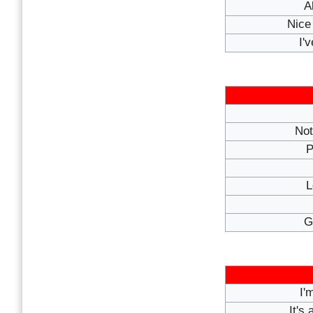
A
Nice
I'
Not
P
L
G
I'
It's