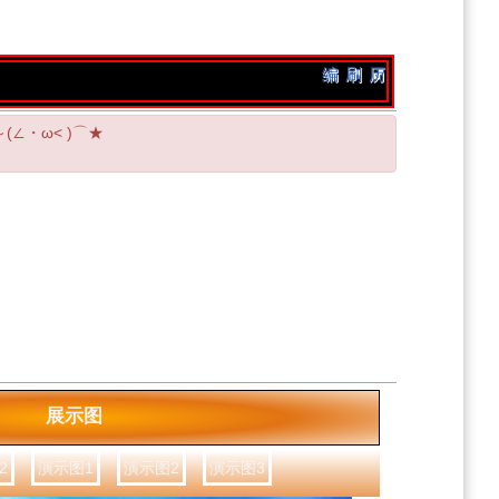
编
刷
历
(∠・ω< )⌒★
展示图
2
演示图1
演示图2
演示图3