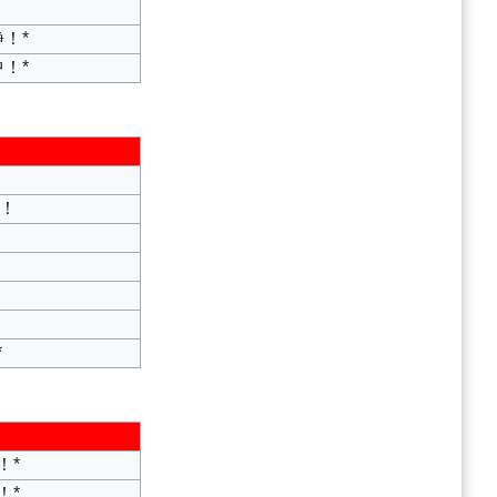
！*
！*
！
！
！
*
！*
！*