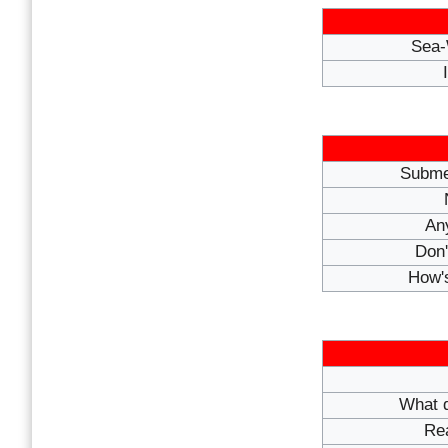
Sea-
Subme
An
Don'
How's
What d
Rea