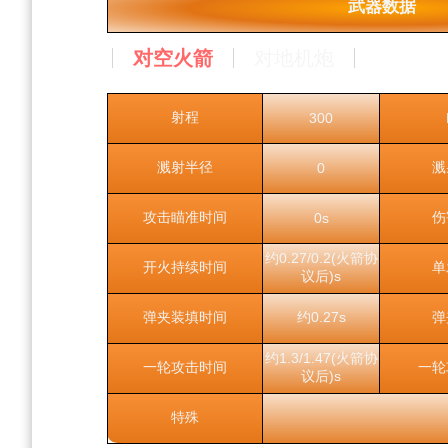
武器数据
对空火箭
对地机炮
射程
300
溅射半径
溅
0
攻击瞄准时间
伤
0s
约0.27/0.2(火箭协
开火持续时间
单
议后)s
弹夹装填时间
约0.27s
弹
约1.3/1.47(火箭协
一轮攻击时间
一轮
议后)s
特殊