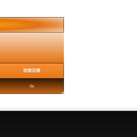
技能后摇
0s