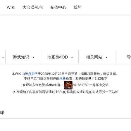
WIKI
大会员礼包
充值中心
我的
游戏知识
地图&MOD
相关网站
本WIKI由
陵点捌伍
于2020年12月22日申请开通，编辑权限开放，建议收藏。
本站单位与协议等翻译由
局桑
负责，相关数据基于1.12版本
欢迎加入红色警戒3Bwiki群：
851351730 一起抓虫交流
如发现相关内容有问题请通过上述QQ群询问或通过别的方式寻找一下站长
肆