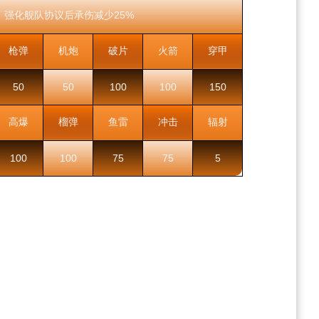
强化舰队协议后承伤减少25%
枪弹
机炮
破片
火箭
穿甲
50
50
100
100
150
高爆
榴弹
鱼雷
冲击
辐射
100
100
75
75
5