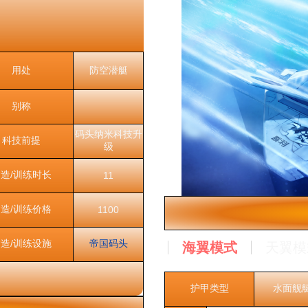
用处
防空潜艇
别称
码头纳米科技升
科技前提
级
造/训练时长
11
造/训练价格
1100
海翼模式
造/训练设施
帝国码头
天翼模
护甲类型
水面舰