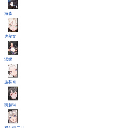
海森
达尔文
汉娜
达芬奇
凯瑟琳
费列特二世