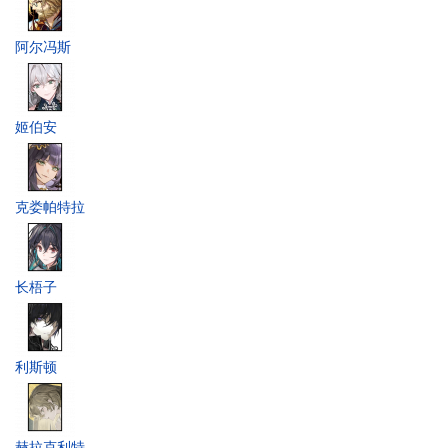
阿尔冯斯
姬伯安
克娄帕特拉
长梧子
利斯顿
赫拉克利特