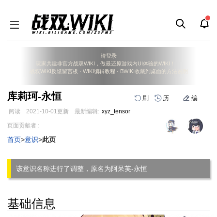
请登录
玩家共建非官方战双WIKI，做最还原游戏内UI体验的WIKI！
战双WIKI反馈留言板
·
WIKI编辑教程
·
BWIKI收藏到桌面的方法说明
库莉珂-永恒
刷
历
编
阅读
2021-10-01
更新
最新编辑:
xyz_tensor
跳
跳
页面贡献者 :
到
到
首页
>
意识
>
此页
导
搜
航
索
该意识名称进行了调整，原名为阿呆芙-永恒
基础信息