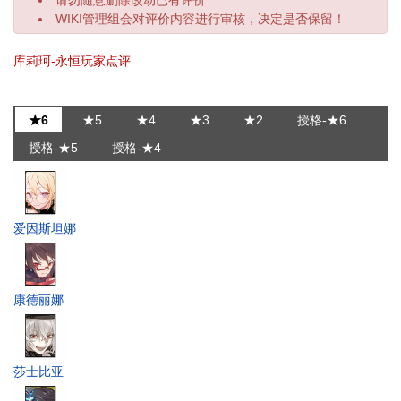
WIKI管理组会对评价内容进行审核，决定是否保留！
库莉珂-永恒玩家点评
★6
★5
★4
★3
★2
授格-★6
授格-★5
授格-★4
爱因斯坦娜
康德丽娜
莎士比亚