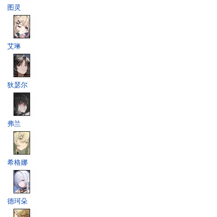
图灵
艾琳
狄瑟尔
弗兰
希格娜
德珂朵