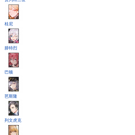
桂尼
腓特烈
巴顿
芭斯隆
列文虎克