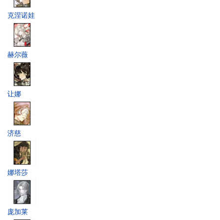
克涅诺娃
赫尔薇
让娜
济慈
娜塔莎
庞加莱