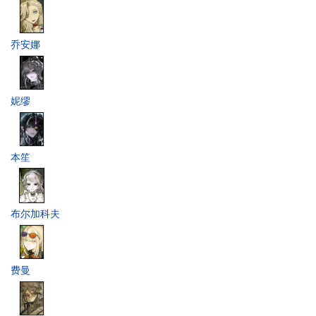
乔安娜
妮缪
本笙
布尔加科夫
费曼