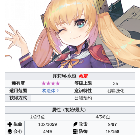
库莉珂-永恒
限定
稀有度
★★★★
等级上限
35
适用范围
构造体
意识特性
召唤强化
获得方式
公测预约
属性（初始/最大）
1/2/3位
4/5/6位
生命
攻击
102/
1059
9/
97
会心
防御
4/
49
15/
158