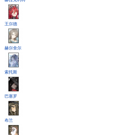
王尔德
赫尔舍尔
索托斯
巴塞罗
布兰