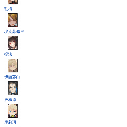
勒梅
埃克苏佩里
提法
伊丽莎白
辰积原
库莉珂