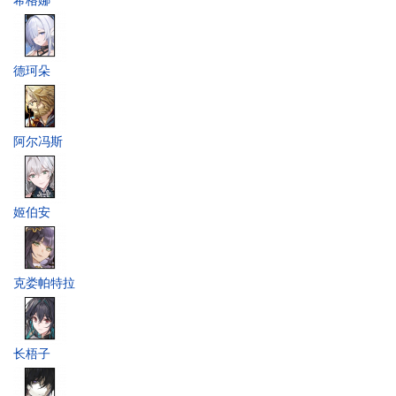
德珂朵
阿尔冯斯
姬伯安
克娄帕特拉
长梧子