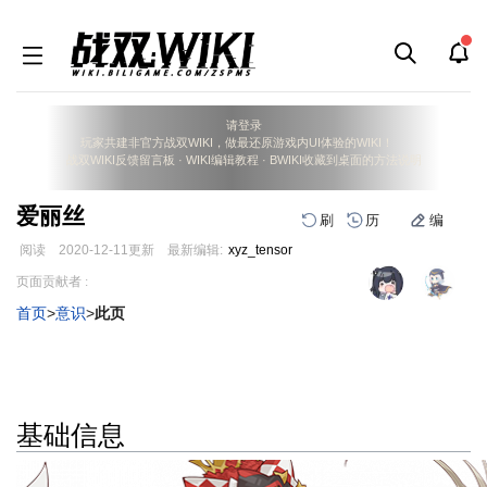
请登录
玩家共建非官方战双WIKI，做最还原游戏内UI体验的WIKI！
战双WIKI反馈留言板
·
WIKI编辑教程
·
BWIKI收藏到桌面的方法说明
爱丽丝
刷
历
编
阅读
2020-12-11
更新
最新编辑:
xyz_tensor
跳
跳
页面贡献者 :
到
到
首页
>
意识
>
此页
导
搜
航
索
基础信息