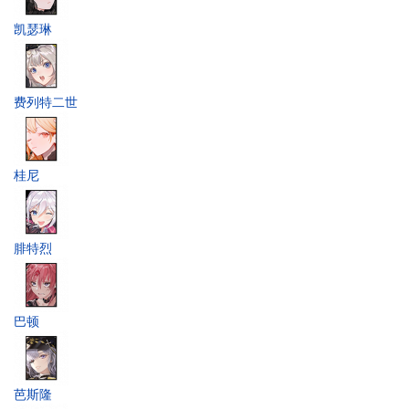
凯瑟琳
费列特二世
桂尼
腓特烈
巴顿
芭斯隆