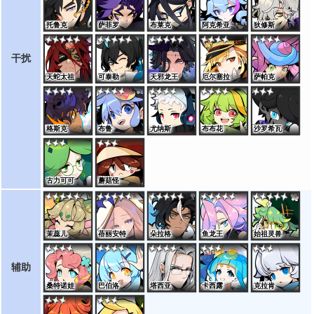
托鲁克
萨菲罗
布莱克
阿克希亚
狄修斯
干扰
天蛇太祖
可泰勒
天邪龙王
厄尔塞拉
萨帕克
格斯克
布鲁
尤纳斯
布布花
沙罗希瓦
古力可可
蘑菇怪
茉蕊儿
蓓丽安特
朵拉格
鱼龙王
始祖灵兽
辅助
桑特诺娃
巴伯洛
塔西亚
卡西露
克拉肯