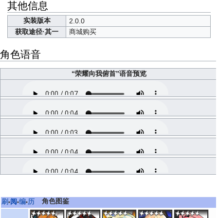
其他信息
实装版本
2.0.0
获取途径·其一
商城购买
角色语音
“荣耀向我俯首”语音预览
互动1
互动2
互动3
释放技能
出战
角色图鉴
刷
阅
编
历
•
•
•