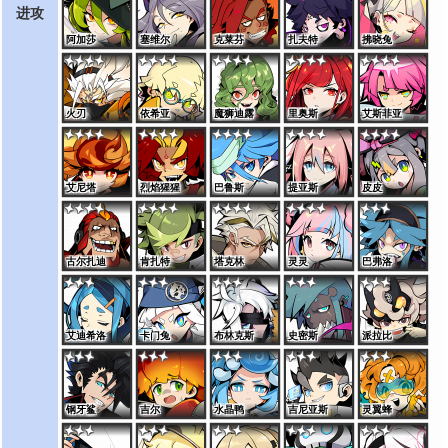
进攻
阿加莎
塞维尔
克莱芬
扎夫特
拂晓兔
火刃
依希亚
魔狮迪露
里奥斯
艾斯菲亚
艾尼塔
烈焰猩猩
巴鲁斯
提亚斯
皮皮
古尔扎迪
肯扎特
塔克林
灵灵
巴弗洛
艾迪希洛
卡门兔
布林克斯
史密斯
派拉比
钢牙鲨
吉尔
水晶鸭
吉尼亚斯
灵翼蜂