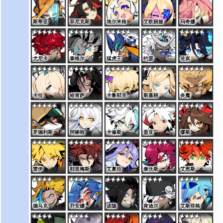
斯蒂亚
菲尼克斯
埃尔米格
艾欧丽娅
玛奇娜
尤尼卡
泰格尔
猛虎王
约瑟
沧岚
卡拉
哈肯萨
卡鲁耶克
斯嘉丽
炎魔
罗德利斯
阿哆啦
卡修斯
盖亚
缪斯
雷伊
耶里梅斯
艾夏拉
泰沃斯
艾恩斯
德马克
乔安娜
该隐
肯迪尔
艾斯菲格