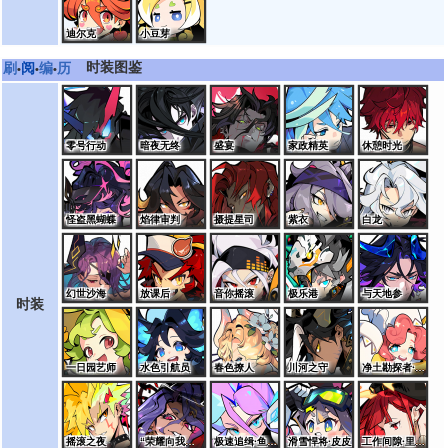
迪尔克
小豆芽
时装图鉴
刷
阅
编
历
•
•
•
零号行动
暗夜无终
盛宴
家政精英
休憩时光
怪盗黑蝴蝶
焰律审判
摄提星司
紫衣
白龙
幻世沙海
放课后
音你摇滚
极乐港
与天地参
时装
一日园艺师
水色引航员
春色撩人
川河之守
净土勘探者·桑特诺娃
摇滚之夜
“荣耀向我俯首”·艾夏拉
极速追缉·鱼龙王
滑雪悍将·皮皮
工作间隙·里奥斯