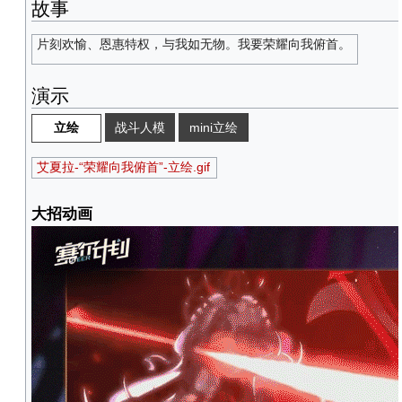
故事
片刻欢愉、恩惠特权，与我如无物。我要荣耀向我俯首。
演示
战斗人模
mini立绘
立绘
艾夏拉-“荣耀向我俯首”-立绘.gif
大招动画