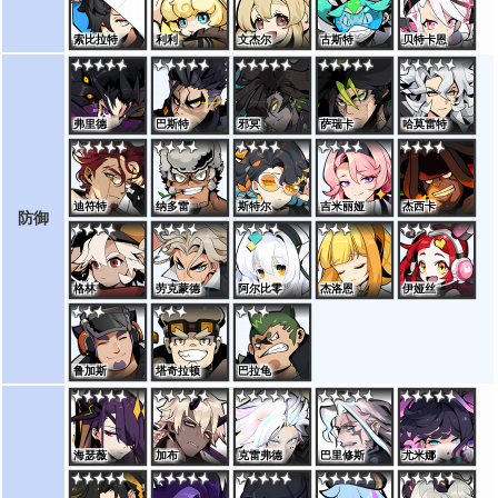
索比拉特
利利
文杰尔
古斯特
贝特卡恩
弗里德
巴斯特
邪冥
萨瑞卡
哈莫雷特
迪符特
纳多雷
斯特尔
吉米丽娅
杰西卡
防御
格林
劳克蒙德
阿尔比零
杰洛恩
伊娅丝
鲁加斯
塔奇拉顿
巴拉龟
海瑟薇
加布
克雷弗德
巴里修斯
尤米娜