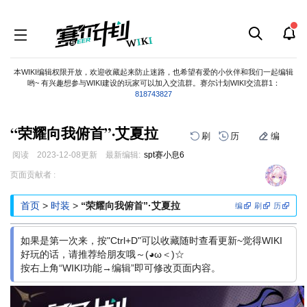
本WIKI编辑权限开放，欢迎收藏起来防止迷路，也希望有爱的小伙伴和我们一起编辑
哟~ 有兴趣想参与WIKI建设的玩家可以加入交流群。赛尔计划WIKI交流群1：
818743827
“荣耀向我俯首”·艾夏拉
刷
历
编
阅读
2023-12-08
更新
最新编辑:
spt赛小息6
跳
跳
页面贡献者 :
到
到
导
搜
首页
>
时装
>
“荣耀向我俯首”·艾夏拉
编
刷
历
航
索
如果是第一次来，按"Ctrl+D"可以收藏随时查看更新~觉得WIKI
好玩的话，请推荐给朋友哦～(◕ω＜)☆
按右上角“WIKI功能→编辑”即可修改页面内容。