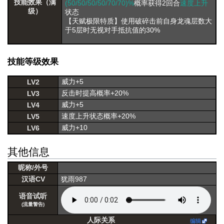
技能效果（满
(50/50/50/50/70/70)%
概率获得2回合
速度上升
级）
状态
【天赋极限特质】使用破碎击前自身龙魂层数大
于5层时无视对手抵抗值的30%
技能等级效果
威力+5
LV2
反击时提高概率+20%
LV3
威力+5
LV4
速度上升状态概率+20%
LV5
威力+10
LV6
其他信息
昵称/外号
汉语CV
犹雨987
语音试听
(流量警告)
人际关系
编辑