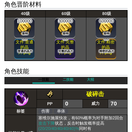
角色晋阶材料
40级
60级
80级
100000
300000
600000
斯特
斯特
斯特
60
60
60
文件:普通
文件:完整
文件:精密
的晶
的晶
的晶
普通的晶片
完整的晶片
精密的晶片
片.png
片.png
片.png
角色技能
一技能
二技能
大招
破碎击
0
70
威力
PP
标签
伤害
单体
塞维尔施展快攻，有60%概率为对手附加2回合
攻击下降
状态，反击时触发概率提高
(20/20/40/40/40/40)%
同时有