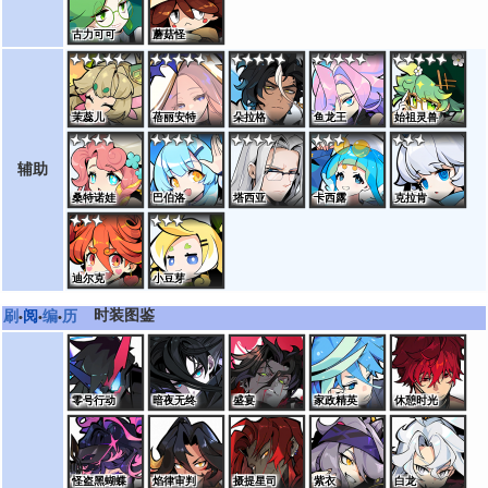
古力可可
蘑菇怪
茉蕊儿
蓓丽安特
朵拉格
鱼龙王
始祖灵兽
辅助
桑特诺娃
巴伯洛
塔西亚
卡西露
克拉肯
迪尔克
小豆芽
时装图鉴
刷
阅
编
历
•
•
•
零号行动
暗夜无终
盛宴
家政精英
休憩时光
怪盗黑蝴蝶
焰律审判
摄提星司
紫衣
白龙