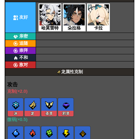
友好
哈莫雷特
朵拉格
卡拉
亲密
追随
崇拜
不和
敌对
龙属性克制
攻击
克制(×2.0)
冰
龙
圣灵
邪灵
微弱(×0.5)