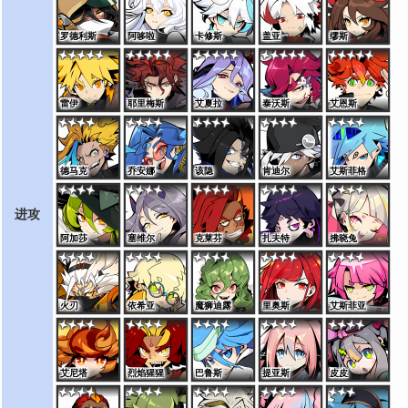
罗德利斯
阿哆啦
卡修斯
盖亚
缪斯
雷伊
耶里梅斯
艾夏拉
泰沃斯
艾恩斯
德马克
乔安娜
该隐
肯迪尔
艾斯菲格
进攻
阿加莎
塞维尔
克莱芬
扎夫特
拂晓兔
火刃
依希亚
魔狮迪露
里奥斯
艾斯菲亚
艾尼塔
烈焰猩猩
巴鲁斯
提亚斯
皮皮