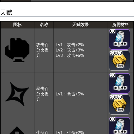
天赋
图标
名称
天赋效果
所需材料
60
攻击百
LV1：攻击+2%
能力补剂
分比提
LV2：攻击+3%
30000
升
LV3：攻击+5%
斯特
30
暴击百
能力补剂
分比提
LV1：暴击+5%
30000
升
斯特
60
生命百
LV1：生命+2%
能力补剂