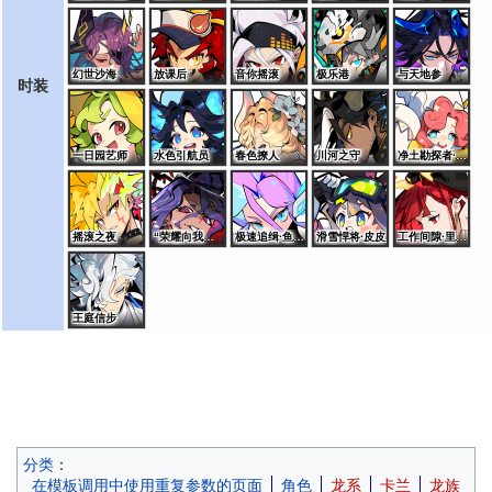
幻世沙海
放课后
音你摇滚
极乐港
与天地参
时装
一日园艺师
水色引航员
春色撩人
川河之守
净土勘探者·桑特诺娃
摇滚之夜
“荣耀向我俯首”·艾夏拉
极速追缉·鱼龙王
滑雪悍将·皮皮
工作间隙·里奥斯
王庭信步
分类
：
在模板调用中使用重复参数的页面
角色
龙系
卡兰
龙族