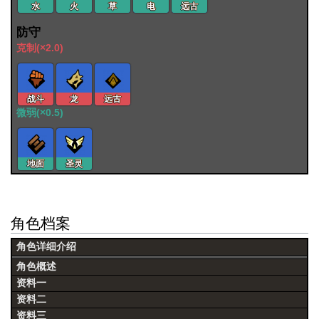
水
火
草
电
远古
防守
克制(×2.0)
战斗
龙
远古
微弱(×0.5)
地面
圣灵
角色档案
角色详细介绍
角色概述
资料一
资料二
资料三