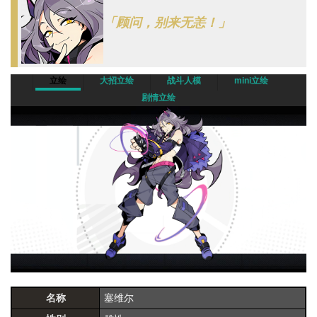
「顾问，别来无恙！」
立绘
大招立绘
战斗人模
mini立绘
剧情立绘
名称
塞维尔