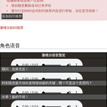
他编辑者或读者产生影响
请勿随意删除改动已有评价
赛尔计划WIKI会对刻印推荐内容进行审核，决定是否保留！
塞维尔刻印推荐
角色语音
塞维尔语音预览
初次登场
顾问，别来无恙！
选择
时刻留意敌方动向是情报侦破的关键，嗯？不是这个意思吗？
互动1
出拳！躲的不错！