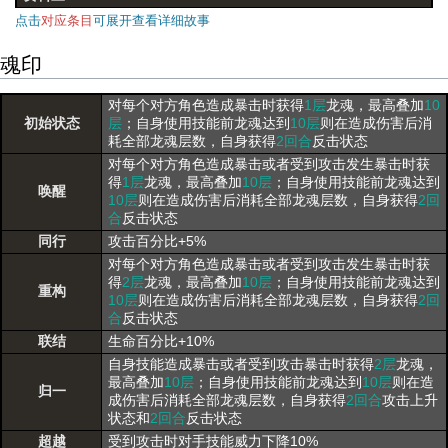
点击
对应条目
可展开查看详细故事
魂印
对每个对方角色造成暴击时获得
1层
龙魂，最高叠加
10
初始状态
层
；自身使用技能前龙魂达到
10层
则在造成伤害后消
耗全部龙魂层数，自身获得
2回合
反击状态
对每个对方角色造成暴击或者受到攻击发生暴击时获
得
1层
龙魂，最高叠加
10层
；自身使用技能前龙魂达到
唤醒
10层
则在造成伤害后消耗全部龙魂层数，自身获得
2回
合
反击状态
同行
攻击百分比+5%
对每个对方角色造成暴击或者受到攻击发生暴击时获
得
2层
龙魂，最高叠加
10层
；自身使用技能前龙魂达到
重构
10层
则在造成伤害后消耗全部龙魂层数，自身获得
2回
合
反击状态
联结
生命百分比+10%
自身技能造成暴击或者受到攻击暴击时获得
2层
龙魂，
最高叠加
10层
；自身使用技能前龙魂达到
10层
则在造
归一
成伤害后消耗全部龙魂层数，自身获得
2回合
攻击上升
状态和
2回合
反击状态
超越
受到攻击时对手技能威力下降10%