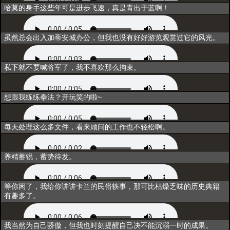
互动2
哈莫的身手这些年可是进步飞速，真是青出于蓝啊！
互动3
虽然总会出入加蒂安城办公，但我也没有好好游览观赏过它的风光。
互动4
私下就不要喊将军了，我不喜欢那么拘束。
互动5
想跟我练练拳法？开玩笑的啦~
闲聊1
每天处理这么多文件，看来顾问的工作也不轻松啊。
闲聊2
养精蓄锐，蓄势待发。
闲聊3
等你闲了，我给你讲讲卡兰的民俗轶事，那可比枯燥乏味的历史典籍
有趣多了。
唤醒
我当然为自己骄傲，但我也时刻提醒自己决不能沉溺一时的成果。