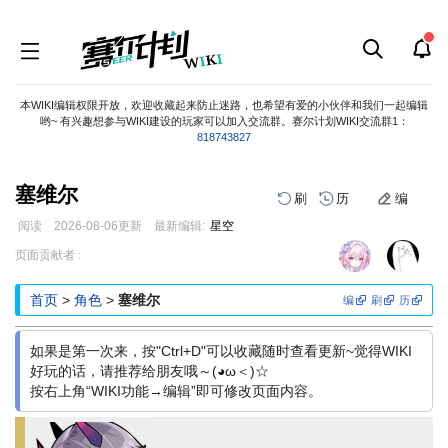
本WIKI编辑权限开放，欢迎收藏起来防止迷路，也希望有爱的小伙伴和我们一起编辑
哟~ 有兴趣想参与WIKI建设的玩家可以加入交流群。赛尔计划WIKI交流群1：
818743827
塞维尔
刷
历
编
阅读
2026-08-06
更新
最新编辑:
星空
跳
跳
页面贡献者 :
到
到
导
搜
首页
>
角色
>
塞维尔
编
刷
历
航
索
如果是第一次来，按"Ctrl+D"可以收藏随时查看更新~觉得WIKI
好玩的话，请推荐给朋友哦～(◕ω＜)☆
按右上角“WIKI功能→编辑”即可修改页面内容。