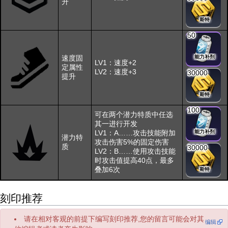
升
斯特
50
速度固
能力补剂
LV1：速度+2
定属性
LV2：速度+3
30000
提升
斯特
100
可在两个潜力特质中任选
其一进行开发
LV1：A……攻击技能附加
能力补剂
潜力特
攻击伤害5%的固定伤害
质
30000
LV2：B……使用攻击技能
时攻击值提高40点，最多
叠加6次
斯特
刻印推荐
请在相对客观的前提下编写刻印推荐,您的留言可能会对其
编辑