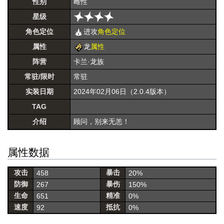
性别
雌性
星级
角色定位
进攻
角色定位
属性
龙
属性
阵营
卡兰·龙族
常驻/限时
常驻
实装日期
2024年02月06日（2.0.4版本）
TAG
介绍
顾问，别来无恙！
属性数据
攻击
暴击
458
20%
防御
暴伤
267
150%
生命
精准
651
0%
速度
抵抗
92
0%