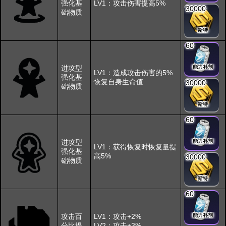
强化基
LV1：攻击伤害提高5%
30000
础物质
斯特
60
进攻型
能力补剂
LV1：造成攻击伤害的5%
强化基
恢复自身生命值
30000
础物质
斯特
60
进攻型
能力补剂
LV1：获得恢复时恢复量提
强化基
高5%
30000
础物质
斯特
60
攻击百
LV1：攻击+2%
能力补剂
分比提
LV2：攻击+3%