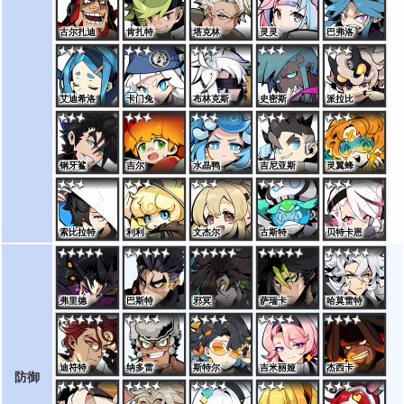
古尔扎迪
肯扎特
塔克林
灵灵
巴弗洛
艾迪希洛
卡门兔
布林克斯
史密斯
派拉比
钢牙鲨
吉尔
水晶鸭
吉尼亚斯
灵翼蜂
索比拉特
利利
文杰尔
古斯特
贝特卡恩
弗里德
巴斯特
邪冥
萨瑞卡
哈莫雷特
迪符特
纳多雷
斯特尔
吉米丽娅
杰西卡
防御