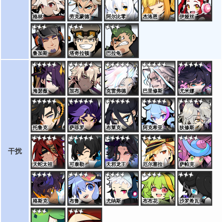
格林
劳克蒙德
阿尔比零
杰洛恩
伊娅丝
鲁加斯
塔奇拉顿
巴拉龟
海瑟薇
加布
克雷弗德
巴里修斯
尤米娜
托鲁克
萨菲罗
布莱克
阿克希亚
狄修斯
干扰
天蛇太祖
可泰勒
天邪龙王
厄尔塞拉
萨帕克
格斯克
布鲁
尤纳斯
布布花
沙罗希瓦