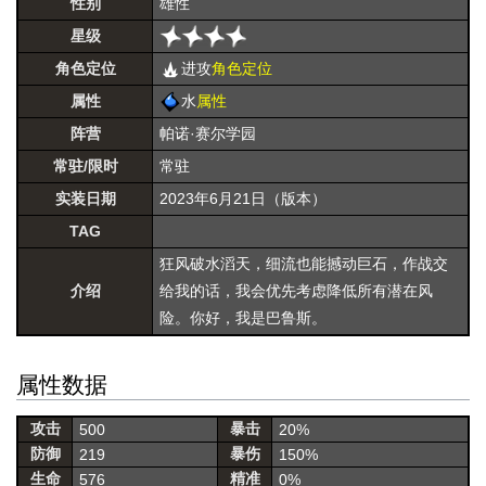
性别
雄性
星级
角色定位
进攻
角色定位
属性
水
属性
阵营
帕诺·赛尔学园
常驻/限时
常驻
实装日期
2023年6月21日（版本）
TAG
狂风破水滔天，细流也能撼动巨石，作战交
介绍
给我的话，我会优先考虑降低所有潜在风
险。你好，我是巴鲁斯。
属性数据
攻击
暴击
500
20%
防御
暴伤
219
150%
生命
精准
576
0%