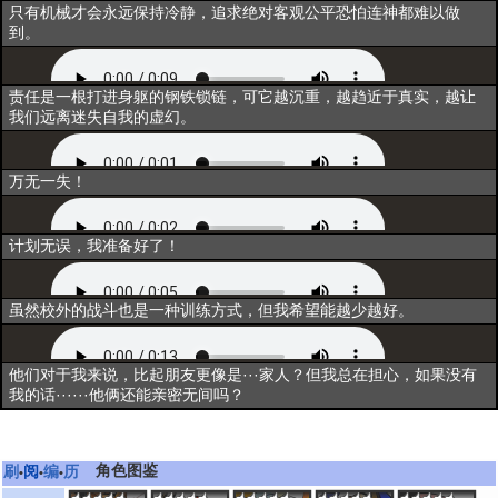
归一
只有机械才会永远保持冷静，追求绝对客观公平恐怕连神都难以做
到。
超越
责任是一根打进身躯的钢铁锁链，可它越沉重，越趋近于真实，越让
我们远离迷失自我的虚幻。
释放技能
万无一失！
出战
计划无误，我准备好了！
资料一
虽然校外的战斗也是一种训练方式，但我希望能越少越好。
资料二
他们对于我来说，比起朋友更像是···家人？但我总在担心，如果没有
我的话······他俩还能亲密无间吗？
角色图鉴
刷
阅
编
历
•
•
•