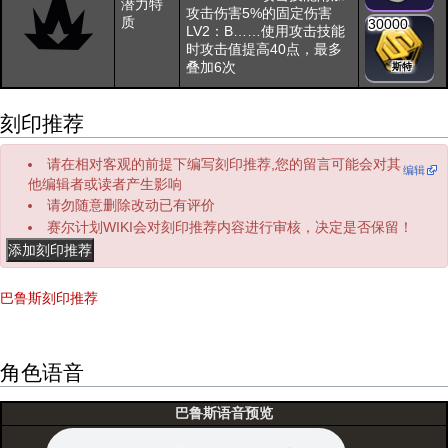
潜力特
攻击伤害5%的固定伤害
质
30000
LV2：B……使用攻击技能
时攻击值提高40点，最多
叠加6次
斯特
刻印推荐
请在相对客观的前提下编写刻印推荐,您的留言可能会对其
编辑
他编辑者或读者产生影响
请勿随意删除改动已有评价
赛尔计划WIKI会对刻印推荐内容进行审核，决定是否保留！
巴鲁斯刻印推荐
角色语音
巴鲁斯语音预览