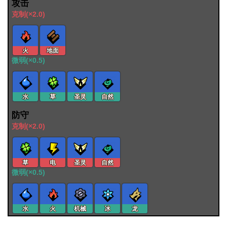
攻击
克制(×2.0)
火
地面
微弱(×0.5)
水
草
圣灵
自然
防守
克制(×2.0)
草
电
圣灵
自然
微弱(×0.5)
水
火
机械
冰
龙