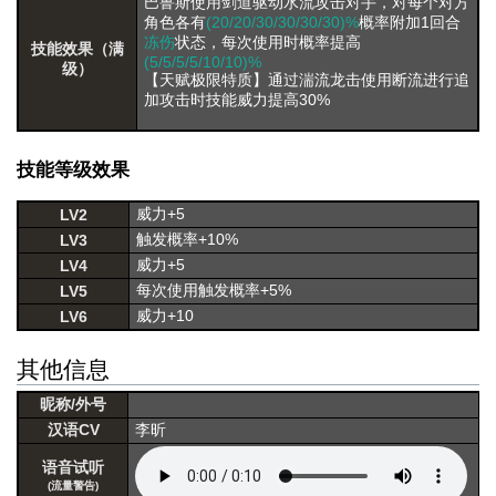
巴鲁斯使用剑道驱动水流攻击对手，对每个对方
角色各有
(20/20/30/30/30/30)%
概率附加1回合
冻伤
状态，每次使用时概率提高
技能效果（满
(5/5/5/5/10/10)%
级）
【天赋极限特质】通过湍流龙击使用断流进行追
加攻击时技能威力提高30%
技能等级效果
威力+5
LV2
触发概率+10%
LV3
威力+5
LV4
每次使用触发概率+5%
LV5
威力+10
LV6
其他信息
昵称/外号
汉语CV
李昕
语音试听
(流量警告)