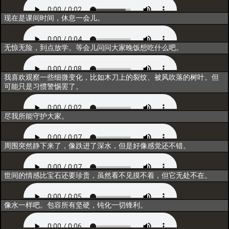
闲聊1
现在是课间时间，休息一会儿。
闲聊2
无惊无险，到点放学。等会儿问问大家晚饭想吃什么吧。
闲聊3
我喜欢观察一些细微变化，比如木刀上的裂纹、被风吹落的树叶。但
可能只是习惯警惕罢了。
唤醒
尽我所能守护大家。
同行
周围突然静下来了，像跌进了深水，但是好像感觉还不错。
重构
世间的情感比宝石还要珍贵，虽然看不见摸不着，但它无处不在。
联结
像水一样吧。包容所有坚硬，钝化一切锋利。