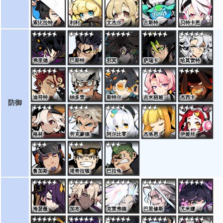
索比拉特
利利
文杰尔
古斯特
贝特卡恩
弗里德
巴斯特
邪冥
萨瑞卡
哈莫雷特
迪符特
纳多雷
斯特尔
吉米丽娅
杰西卡
防御
格林
劳克蒙德
阿尔比零
杰洛恩
伊娅丝
鲁加斯
塔奇拉顿
巴拉龟
海瑟薇
加布
克雷弗德
巴里修斯
尤米娜