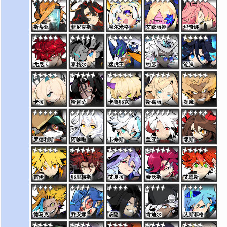
斯蒂亚
菲尼克斯
埃尔米格
艾欧丽娅
玛奇娜
尤尼卡
泰格尔
猛虎王
约瑟
沧岚
卡拉
哈肯萨
卡鲁耶克
斯嘉丽
炎魔
罗德利斯
阿哆啦
卡修斯
盖亚
缪斯
雷伊
耶里梅斯
艾夏拉
泰沃斯
艾恩斯
德马克
乔安娜
该隐
肯迪尔
艾斯菲格