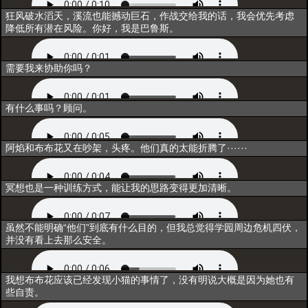
初次登场
狂风破水滔天，溪流也能撼动巨石，作战交给我的话，我会优先考虑
降低所有潜在风险。你好，我是巴鲁斯。
选择
需要我来协助你吗？
互动1
有什么事吗？顾问。
互动2
阿焰和布布花又在吵架，头疼。他们真的太能折腾了······
互动3
冥想也是一种训练方式，能让我的思路变得更加清晰。
互动4
虽然不能明确“他们”到底有什么目的，但我总觉得学园周边危机四伏，
并没有看上去那么安全。
互动5
我想布布花应该已经发现小猫的事情了，没有明说大概是因为她也有
些自责。