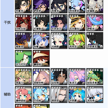
托鲁克
萨菲罗
布莱克
阿克希亚
狄修斯
干扰
天蛇太祖
可泰勒
天邪龙王
厄尔塞拉
萨帕克
格斯克
布鲁
尤纳斯
布布花
沙罗希瓦
古力可可
蘑菇怪
茉蕊儿
蓓丽安特
朵拉格
鱼龙王
始祖灵兽
辅助
桑特诺娃
巴伯洛
塔西亚
卡西露
克拉肯