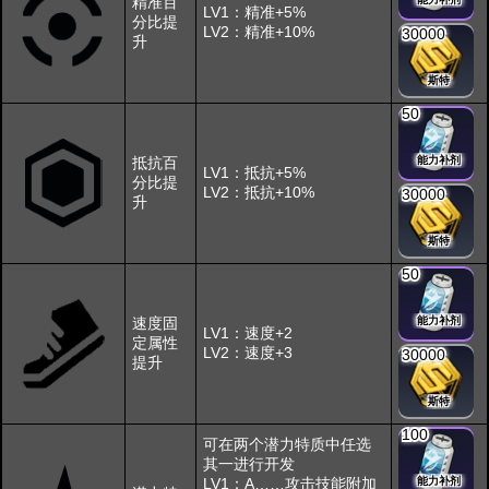
精准百
LV1：精准+5%
分比提
LV2：精准+10%
30000
升
斯特
50
抵抗百
能力补剂
LV1：抵抗+5%
分比提
LV2：抵抗+10%
30000
升
斯特
50
速度固
能力补剂
LV1：速度+2
定属性
LV2：速度+3
30000
提升
斯特
100
可在两个潜力特质中任选
其一进行开发
LV1：A……攻击技能附加
能力补剂