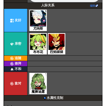
人际关系
编辑
友好
尤纳斯
亲密
布布花
烈焰猩猩
追随
崇拜
不和
敌对
魔狮迪露
水属性克制