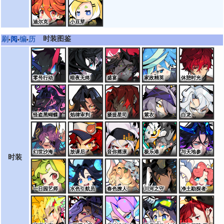
迪尔克
小豆芽
时装图鉴
刷
阅
编
历
•
•
•
零号行动
暗夜无终
盛宴
家政精英
休憩时光
怪盗黑蝴蝶
焰律审判
摄提星司
紫衣
白龙
幻世沙海
放课后
音你摇滚
极乐港
与天地参
时装
一日园艺师
水色引航员
春色撩人
川河之守
净土勘探者·桑特诺娃