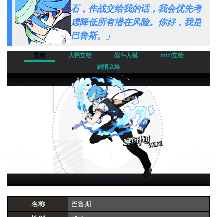
石，作战交给我的话，我会优先考
虑降低所有潜在风险。你好，我是
巴鲁斯。」
立绘
大招立绘
战斗人模
mini立绘
剧情立绘
名称
巴鲁斯