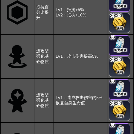
抵抗百
能力补剂
LV1：抵抗+5%
分比提
LV2：抵抗+10%
30000
升
斯特
60
进攻型
能力补剂
强化基
LV1：攻击伤害提高5%
30000
础物质
斯特
60
进攻型
能力补剂
LV1：造成攻击伤害的5%
强化基
恢复自身生命值
30000
础物质
斯特
60