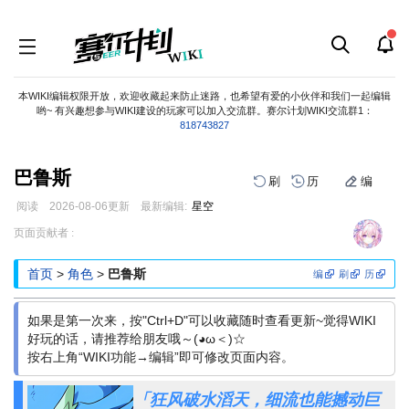
本WIKI编辑权限开放，欢迎收藏起来防止迷路，也希望有爱的小伙伴和我们一起编辑
哟~ 有兴趣想参与WIKI建设的玩家可以加入交流群。赛尔计划WIKI交流群1：
818743827
巴鲁斯
刷
历
编
阅读
2026-08-06
更新
最新编辑:
星空
跳
跳
页面贡献者 :
到
到
导
搜
首页
>
角色
>
巴鲁斯
编
刷
历
航
索
如果是第一次来，按"Ctrl+D"可以收藏随时查看更新~觉得WIKI
好玩的话，请推荐给朋友哦～(◕ω＜)☆
按右上角“WIKI功能→编辑”即可修改页面内容。
「狂风破水滔天，细流也能撼动巨