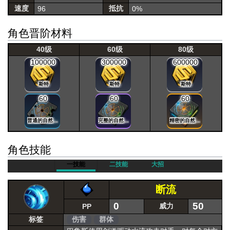
速度
抵抗
96
0%
角色晋阶材料
40级
60级
80级
100000
300000
600000
斯特
斯特
斯特
60
60
60
普通的自然晶片
完整的自然晶片
精密的自然晶片
角色技能
一技能
二技能
大招
断流
0
50
威力
PP
标签
伤害
群体