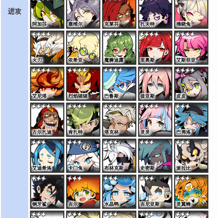
进攻
阿加莎
塞维尔
克莱芬
扎夫特
拂晓兔
火刃
依希亚
魔狮迪露
里奥斯
艾斯菲亚
艾尼塔
烈焰猩猩
巴鲁斯
提亚斯
皮皮
古尔扎迪
肯扎特
塔克林
灵灵
巴弗洛
艾迪希洛
卡门兔
布林克斯
史密斯
派拉比
钢牙鲨
吉尔
水晶鸭
吉尼亚斯
灵翼蜂