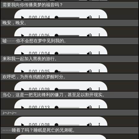
选择
需要我向你传播美梦的福音吗？
互动1
晚安，晚安。
互动2
嘘······你不会想在梦中见到我的。
互动3
来和我一起加入黑夜的游行。
互动4
欢呼吧，为所有残酷的梦醒时分。
互动5
当心，这是一把无比锋利的镰刀，甚至足以割开现实。
闲聊1
♪~♪~♪~
闲聊2
······睡着了吗？睡眠是死亡的兄弟呢。