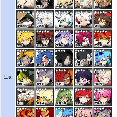
卡拉
哈肯萨
卡鲁耶克
斯嘉丽
炎魔
罗德利斯
阿哆啦
卡修斯
盖亚
缪斯
雷伊
耶里梅斯
艾夏拉
泰沃斯
艾恩斯
德马克
乔安娜
该隐
肯迪尔
艾斯菲格
进攻
阿加莎
塞维尔
克莱芬
扎夫特
拂晓兔
火刃
依希亚
魔狮迪露
里奥斯
艾斯菲亚