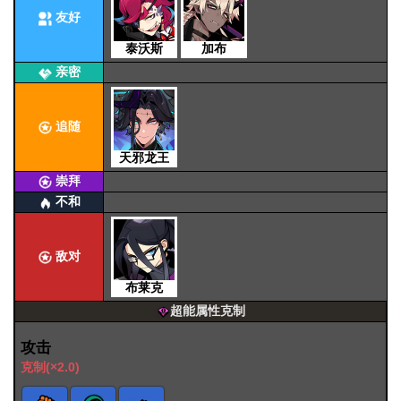
友好
泰沃斯
加布
亲密
追随
天邪龙王
崇拜
不和
敌对
布莱克
超能属性克制
攻击
克制(×2.0)