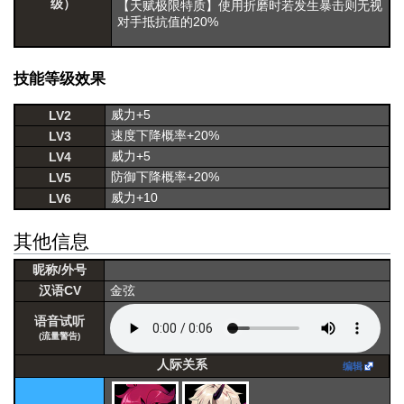
级）
【天赋极限特质】使用折磨时若发生暴击则无视
对手抵抗值的20%
技能等级效果
威力+5
LV2
速度下降概率+20%
LV3
威力+5
LV4
防御下降概率+20%
LV5
威力+10
LV6
其他信息
昵称/外号
汉语CV
金弦
语音试听
(流量警告)
人际关系
编辑