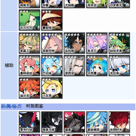
格斯克
布鲁
尤纳斯
布布花
沙罗希瓦
古力可可
蘑菇怪
茉蕊儿
蓓丽安特
朵拉格
鱼龙王
始祖灵兽
辅助
桑特诺娃
巴伯洛
塔西亚
卡西露
克拉肯
迪尔克
小豆芽
时装图鉴
刷
阅
编
历
•
•
•
零号行动
暗夜无终
盛宴
家政精英
休憩时光