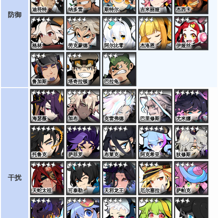
迪符特
纳多雷
斯特尔
吉米丽娅
杰西卡
防御
格林
劳克蒙德
阿尔比零
杰洛恩
伊娅丝
鲁加斯
塔奇拉顿
巴拉龟
海瑟薇
加布
克雷弗德
巴里修斯
尤米娜
托鲁克
萨菲罗
布莱克
阿克希亚
狄修斯
干扰
天蛇太祖
可泰勒
天邪龙王
厄尔塞拉
萨帕克