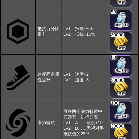
斯特
50
能力补剂
抵抗百分比
LV1：抵抗+5%
提升
LV2：抵抗+10%
30000
斯特
50
能力补剂
速度固定属
LV1：速度+2
性提升
LV2：速度+3
30000
斯特
100
可在两个潜力特质中
任选其一进行开发
能力补剂
潜力特质
LV1：A……速度+10
30000
LV2：B……无视对手
抵抗值的25%