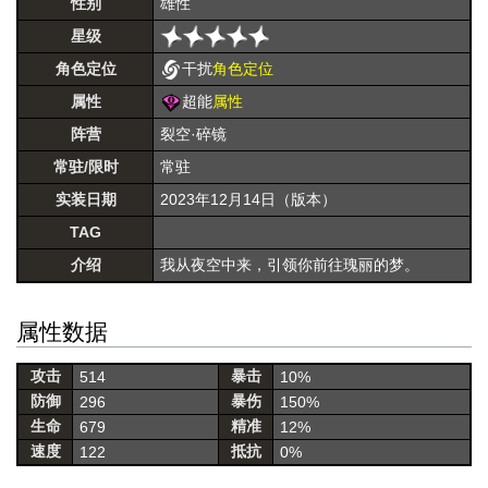
性别
雄性
星级
角色定位
干扰
角色定位
属性
超能
属性
阵营
裂空·碎镜
常驻/限时
常驻
实装日期
2023年12月14日（版本）
TAG
介绍
我从夜空中来，引领你前往瑰丽的梦。
属性数据
攻击
暴击
514
10%
防御
暴伤
296
150%
生命
精准
679
12%
速度
抵抗
122
0%