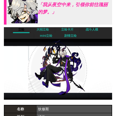
「我从夜空中来，引领你前往瑰丽
的梦。」
立绘
大招立绘
立绘卡片
战斗人模
mini立绘
剧情立绘
名称
狄修斯