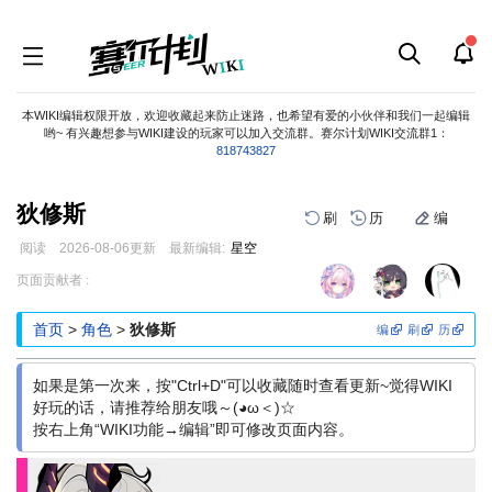
本WIKI编辑权限开放，欢迎收藏起来防止迷路，也希望有爱的小伙伴和我们一起编辑
哟~ 有兴趣想参与WIKI建设的玩家可以加入交流群。赛尔计划WIKI交流群1：
818743827
狄修斯
刷
历
编
阅读
2026-08-06
更新
最新编辑:
星空
跳
跳
页面贡献者 :
到
到
导
搜
首页
>
角色
>
狄修斯
编
刷
历
航
索
如果是第一次来，按"Ctrl+D"可以收藏随时查看更新~觉得WIKI
好玩的话，请推荐给朋友哦～(◕ω＜)☆
按右上角“WIKI功能→编辑”即可修改页面内容。