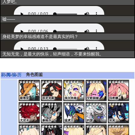
入梦吧。
出战
嘘——
资料一
身处美梦的幸福感难道不是最真实的吗？
资料二
无知无觉，是最大的快乐，轻声细语，不要来惊醒我。
角色图鉴
刷
阅
编
历
•
•
•
斯蒂亚
菲尼克斯
埃尔米格
艾欧丽娅
玛奇娜
尤尼卡
泰格尔
猛虎王
约瑟
沧岚