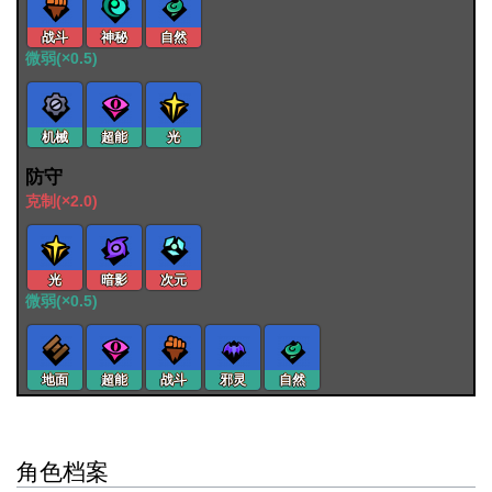
战斗
神秘
自然
微弱(×0.5)
机械
超能
光
防守
克制(×2.0)
光
暗影
次元
微弱(×0.5)
地面
超能
战斗
邪灵
自然
角色档案