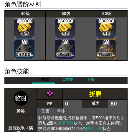
角色晋阶材料
40级
60级
80级
120000
360000
800000
斯特
斯特
斯特
80
80
80
普通的超能晶片
完整的超能晶片
精密的超能晶片
角色技能
一技能
二技能
大招
折磨
0
80
威力
PP
标签
伤害
单体
狄修斯将魔镰化成标枪掷出，有50%概率为对手
附加2回合
速度下降
状态，对手本回合未使用过
技能效果（满
技能时80%概率附加2回合
防御下降
状态