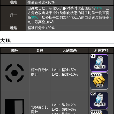
联结
生命百分比+10%
自身攻击处于弱化状态的对手时攻击值提高
50%
，己
方角色攻击处于控制类弱化状态的对手时暴击伤害提
归一
高
30%
，狄修斯每次附加弱化状态使自身速度值提高
7
点，最高叠加5次
超越
精准百分比+20%
天赋
图标
名称
天赋效果
所需材料
50
能力补剂
精准百分比
LV1：精准+5%
提升
LV2：精准+10%
30000
斯特
60
LV1：防御+2%
能力补剂
防御百分比
LV2：防御+3%
提升
30000