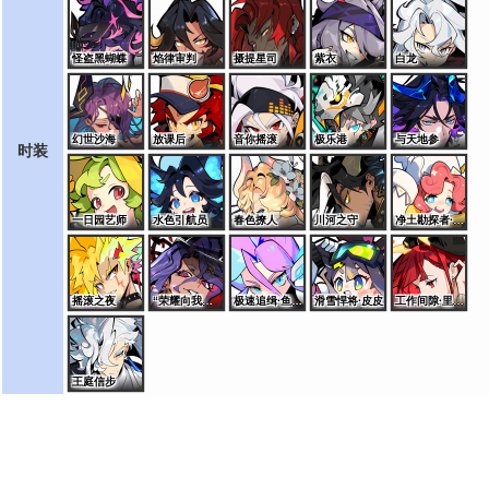
怪盗黑蝴蝶
焰律审判
摄提星司
紫衣
白龙
幻世沙海
放课后
音你摇滚
极乐港
与天地参
时装
一日园艺师
水色引航员
春色撩人
川河之守
净土勘探者·桑特诺娃
摇滚之夜
“荣耀向我俯首”·艾夏拉
极速追缉·鱼龙王
滑雪悍将·皮皮
工作间隙·里奥斯
王庭信步