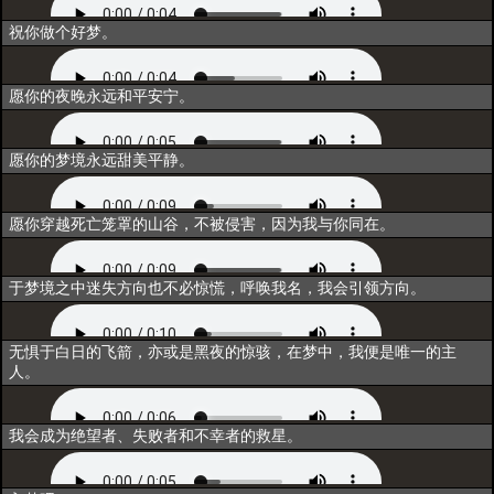
闲聊3
祝你做个好梦。
唤醒
愿你的夜晚永远和平安宁。
同行
愿你的梦境永远甜美平静。
重构
愿你穿越死亡笼罩的山谷，不被侵害，因为我与你同在。
联结
于梦境之中迷失方向也不必惊慌，呼唤我名，我会引领方向。
归一
无惧于白日的飞箭，亦或是黑夜的惊骇，在梦中，我便是唯一的主
人。
超越
我会成为绝望者、失败者和不幸者的救星。
释放技能