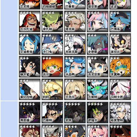
艾尼塔
烈焰猩猩
巴鲁斯
提亚斯
皮皮
古尔扎迪
肯扎特
塔克林
灵灵
巴弗洛
艾迪希洛
卡门兔
布林克斯
史密斯
派拉比
钢牙鲨
吉尔
水晶鸭
吉尼亚斯
灵翼蜂
索比拉特
利利
文杰尔
古斯特
贝特卡恩
弗里德
巴斯特
邪冥
萨瑞卡
哈莫雷特