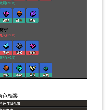
微弱(×0.5)
超能
战斗
暗影
防守
克制(×2.0)
飞行
机械
超能
微弱(×0.5)
战斗
神秘
圣灵
自然
角色档案
角色详细介绍