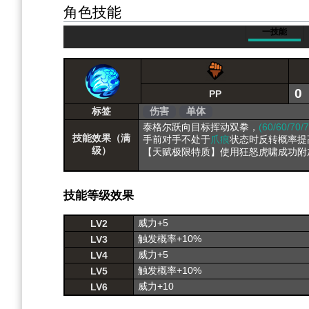
角色技能
一技能
0
PP
标签
伤害
单体
泰格尔跃向目标挥动双拳，
(60/60/70/
技能效果（满
手前对手不处于
爪痕
状态时反转概率提
级）
【天赋极限特质】使用狂怒虎啸成功附
技能等级效果
威力+5
LV2
触发概率+10%
LV3
威力+5
LV4
触发概率+10%
LV5
威力+10
LV6