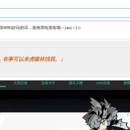
得WIKI好玩的话，请推荐给朋友哦～(◕ω＜)☆
，有事可以来虎啸林找我。」
大招立绘
立绘卡片
战斗人模
mini立绘
剧