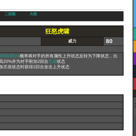
二技能
大招
狂怒虎啸
80
威力
70/80/80)%
概率将对手的所有属性上升状态反转为下降状态，出
高20%并为对手附加2回合
爪痕
状态
加爪痕状态时获得2回合攻击上升状态