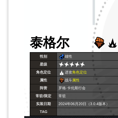
泰格尔
性别
雄性
星级
角色定位
进攻
角色定位
属性
战斗
属性
阵营
罗格·卡伦斯行会
常驻/限定
常驻
实装日期
2024年06月20日（3.0.4版本）
TAG