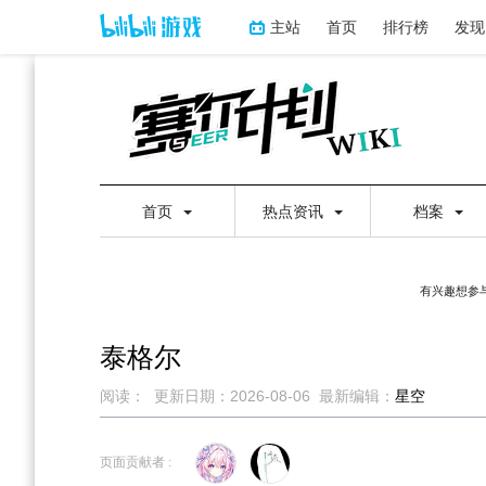
主站
首页
排行榜
发现
首页
热点资讯
档案
有兴趣想参与
泰格尔
阅读：
更新日期：
2026-08-06
最新编辑：
星空
跳
跳
到
到
页面贡献者 :
导
搜