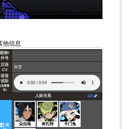
其他信息
魂
印
昵称/
外号
汉语
弥雲
CV
语音
试听
(流量警
告)
人际关系
编辑
朵拉格
肯扎特
卡门兔
友