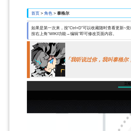
航
索
首页
>
角色
>
泰格尔
如果是第一次来，按"Ctrl+D"可以收藏随时查看更新~觉
按右上角“WIKI功能→编辑”即可修改页面内容。
「我听说过你，我叫泰格尔
立绘