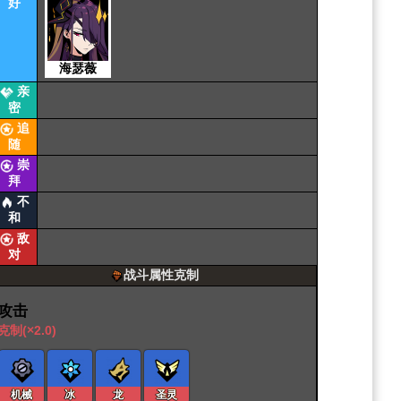
好
海瑟薇
亲
密
追
随
崇
拜
不
和
敌
对
战斗属性克制
攻击
克制(×2.0)
机械
冰
龙
圣灵