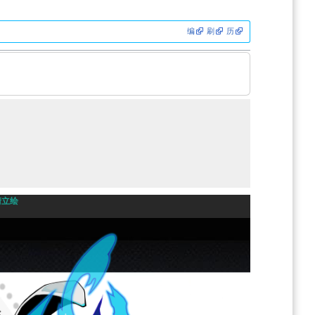
编
刷
历
情立绘