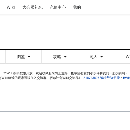
WIKI
大会员礼包
充值中心
我的
图鉴
攻略
同人
W
本WIKI编辑权限开放，欢迎收藏起来防止迷路，也希望有爱的小伙伴和我们一起编辑哟~
WIKI建设的玩家可以加入交流群。赛尔计划WIKI交流群1：
818743827
编辑帮助:目录
•
BW