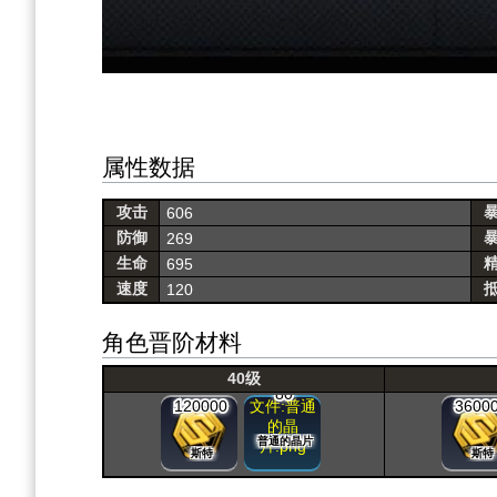
属性数据
攻击
606
防御
269
生命
695
速度
120
角色晋阶材料
40级
80
120000
文件:普通
3600
的晶
普通的晶片
片.png
斯特
斯特