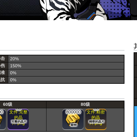
暴击
20%
暴伤
150%
精准
0%
抵抗
0%
60级
80级
80
80
00
文件:完整
800000
文件:精密
的晶
的晶
完整的晶片
精密的晶片
片.png
片.png
斯特