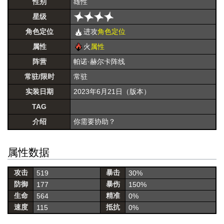
性别
雄性
星级
角色定位
进攻
角色定位
属性
火
属性
阵营
帕诺·赫尔卡阵线
常驻/限时
常驻
实装日期
2023年6月21日（版本）
TAG
介绍
你需要协助？
属性数据
攻击
暴击
519
30%
防御
暴伤
177
150%
生命
精准
564
0%
速度
抵抗
115
0%