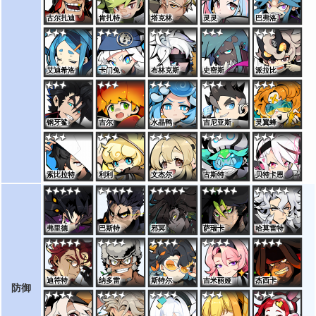
古尔扎迪
肯扎特
塔克林
灵灵
巴弗洛
艾迪希洛
卡门兔
布林克斯
史密斯
派拉比
钢牙鲨
吉尔
水晶鸭
吉尼亚斯
灵翼蜂
索比拉特
利利
文杰尔
古斯特
贝特卡恩
弗里德
巴斯特
邪冥
萨瑞卡
哈莫雷特
迪符特
纳多雷
斯特尔
吉米丽娅
杰西卡
防御