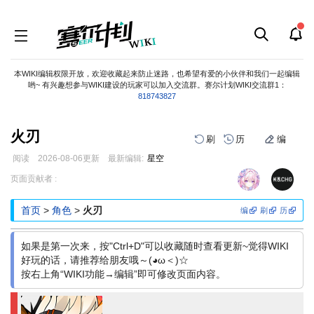
本WIKI编辑权限开放，欢迎收藏起来防止迷路，也希望有爱的小伙伴和我们一起编辑
哟~ 有兴趣想参与WIKI建设的玩家可以加入交流群。赛尔计划WIKI交流群1：
818743827
火刃
刷
历
编
阅读
2026-08-06
更新
最新编辑:
星空
跳
跳
页面贡献者 :
到
到
导
搜
首页
>
角色
>
火刃
编
刷
历
航
索
如果是第一次来，按"Ctrl+D"可以收藏随时查看更新~觉得WIKI
好玩的话，请推荐给朋友哦～(◕ω＜)☆
按右上角“WIKI功能→编辑”即可修改页面内容。