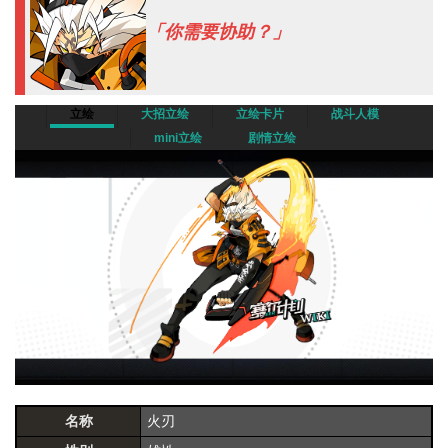
「你需要协助？」
立绘
大招立绘
立绘卡片
战斗人模
mini立绘
剧情立绘
名称
火刃