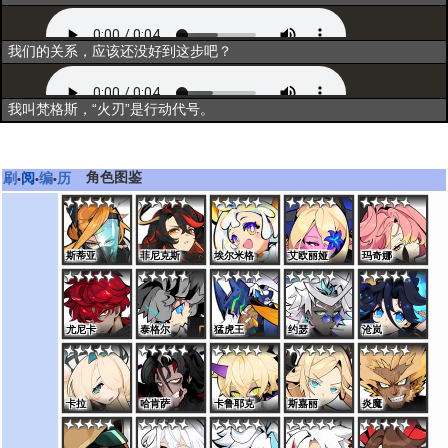
资料一
我们的关系，应该还没好到这步吧？
资料二
我叫梵格斯，“火刃”是行动代号。
角色图鉴
刷
阅
编
历
•
•
•
斯蒂亚
菲尼克斯
埃尔米格
艾欧丽娅
玛奇娜
尤尼卡
泰格尔
猛虎王
约瑟
沧岚
卡拉
哈肯萨
卡鲁耶克
斯嘉丽
炎魔