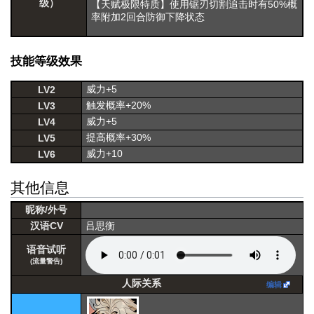
级）
【天赋极限特质】使用锯刃切割追击时有50%概
率附加2回合防御下降状态
技能等级效果
威力+5
LV2
触发概率+20%
LV3
威力+5
LV4
提高概率+30%
LV5
威力+10
LV6
其他信息
昵称/外号
汉语CV
吕思衡
语音试听
(流量警告)
人际关系
编辑