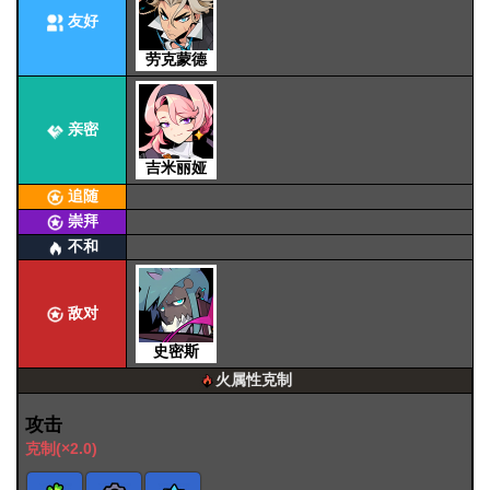
友好
劳克蒙德
亲密
吉米丽娅
追随
崇拜
不和
敌对
史密斯
火属性克制
攻击
克制(×2.0)