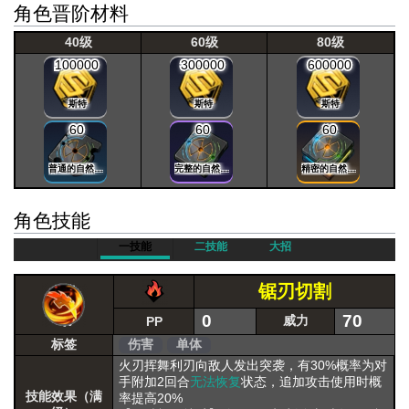
角色晋阶材料
40级
60级
80级
100000
300000
600000
斯特
斯特
斯特
60
60
60
普通的自然晶片
完整的自然晶片
精密的自然晶片
角色技能
一技能
二技能
大招
锯刃切割
0
70
威力
PP
标签
伤害
单体
火刃挥舞利刃向敌人发出突袭，有30%概率为对
手附加2回合
无法恢复
状态，追加攻击使用时概
技能效果（满
率提高20%