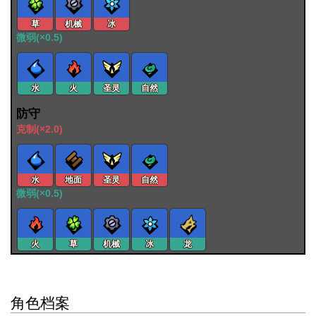
草
机械
冰
微弱(×0.5)
水
火
圣灵
自然
防守
克制(×2.0)
水
地面
圣灵
自然
微弱(×0.5)
火
草
机械
冰
龙
角色档案