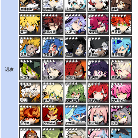
罗德利斯
阿哆啦
卡修斯
盖亚
缪斯
雷伊
耶里梅斯
艾夏拉
泰沃斯
艾恩斯
德马克
乔安娜
该隐
肯迪尔
艾斯菲格
进攻
阿加莎
塞维尔
克莱芬
扎夫特
拂晓兔
火刃
依希亚
魔狮迪露
里奥斯
艾斯菲亚
艾尼塔
烈焰猩猩
巴鲁斯
提亚斯
皮皮