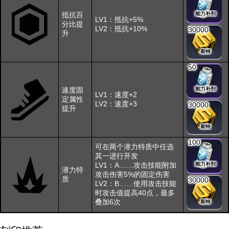
抵抗百
能力补剂
LV1：抵抗+5%
分比提
LV2：抵抗+10%
30000
升
斯特
50
速度固
能力补剂
LV1：速度+2
定属性
LV2：速度+3
30000
提升
斯特
100
可在两个潜力特质中任选
其一进行开发
LV1：A……攻击技能附加
能力补剂
潜力特
攻击伤害5%的固定伤害
质
30000
LV2：B……使用攻击技能
时攻击值提高40点，最多
叠加6次
斯特