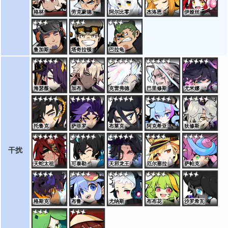
格林
劳克蒙德
阿尔比零
杰洛恩
伊娅丝
鲁加斯
塔奇拉顿
巴拉龟
海瑟薇
加布
克雷弗德
巴里修斯
尤米娜
托鲁克
萨菲罗
布莱克
阿克希亚
狄修斯
干扰
天蛇太祖
可泰勒
天邪龙王
厄尔塞拉
萨帕克
格斯克
布鲁
尤纳斯
布布花
沙罗希瓦