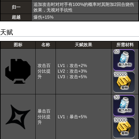
追加攻击时对对手有100%的概率对其附加2回合烧伤
归一
效果，无视对手抗性
超越
爆伤+15%
天赋
图标
名称
天赋效果
所需材料
60
攻击百
LV1：攻击+2%
能力补剂
分比提
LV2：攻击+3%
30000
升
LV3：攻击+5%
斯特
30
暴击百
能力补剂
分比提
LV1：暴击+5%
30000
升
斯特