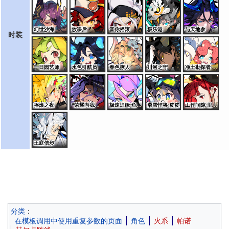
幻世沙海
放课后
音你摇滚
极乐港
与天地参
时装
一日园艺师
水色引航员
春色撩人
川河之守
净土勘探者·桑特诺娃
摇滚之夜
“荣耀向我俯首”·艾夏拉
极速追缉·鱼龙王
滑雪悍将·皮皮
工作间隙·里奥斯
王庭信步
分类
：
在模板调用中使用重复参数的页面
角色
火系
帕诺