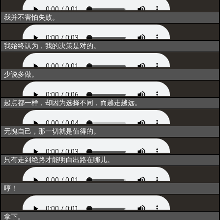
唤醒
我并不害怕失败。
同行
我始终认为，我的决策是对的。
重构
少说多做。
联结
起点都一样，却因为选择不同，而越走越远。
归一
无愧自己，那一切就是值得的。
超越
只有走到绝路才能明白出路在哪儿。
释放技能
哼！
出战
拿下。