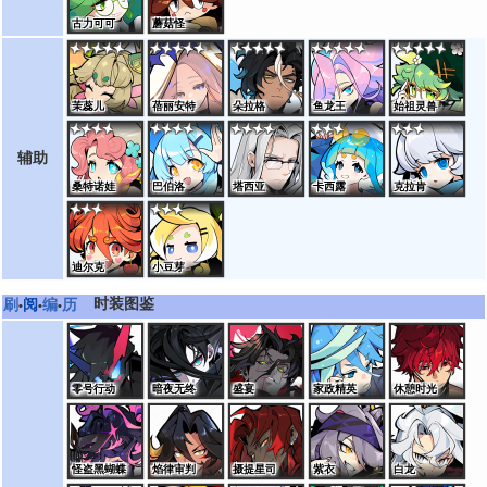
古力可可
蘑菇怪
茉蕊儿
蓓丽安特
朵拉格
鱼龙王
始祖灵兽
辅助
桑特诺娃
巴伯洛
塔西亚
卡西露
克拉肯
迪尔克
小豆芽
时装图鉴
刷
阅
编
历
•
•
•
零号行动
暗夜无终
盛宴
家政精英
休憩时光
怪盗黑蝴蝶
焰律审判
摄提星司
紫衣
白龙