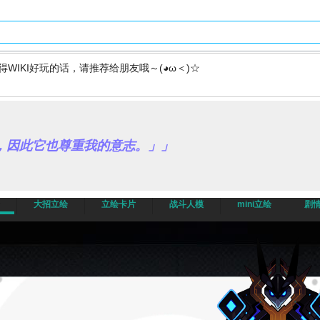
得WIKI好玩的话，请推荐给朋友哦～(◕ω＜)☆
，因此它也尊重我的意志。」」
大招立绘
立绘卡片
战斗人模
mini立绘
剧