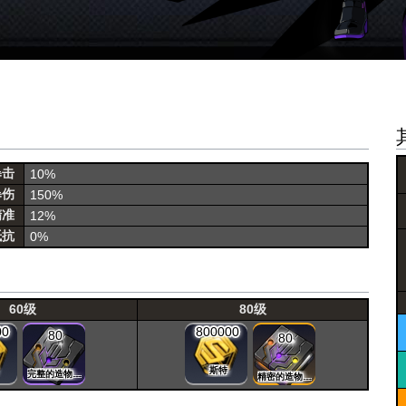
暴击
10%
暴伤
150%
精准
12%
抵抗
0%
60级
80级
00
800000
80
80
斯特
完整的造物晶片
精密的造物晶片