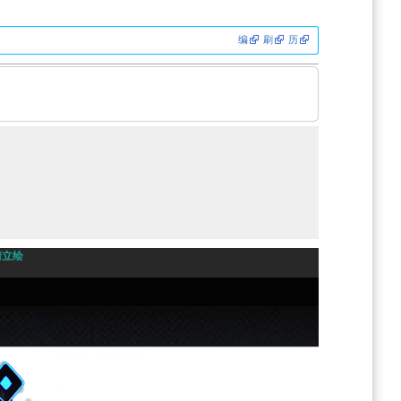
编
刷
历
情立绘