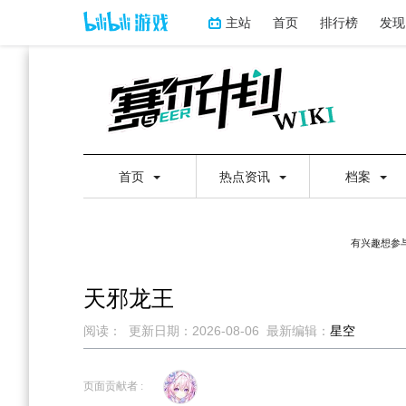
主站
首页
排行榜
发现
首页
热点资讯
档案
有兴趣想参与
天邪龙王
阅读：
更新日期：
2026-08-06
最新编辑：
星空
跳
跳
到
到
页面贡献者 :
导
搜