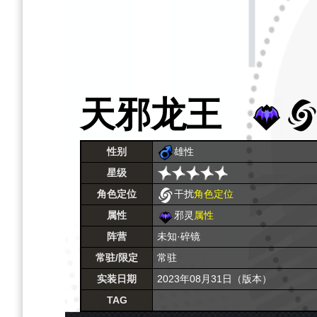
天邪龙王
性别
雄性
星级
角色定位
干扰
角色定位
属性
邪灵
属性
阵营
未知·碎镜
常驻/限定
常驻
实装日期
2023年08月31日（版本）
TAG