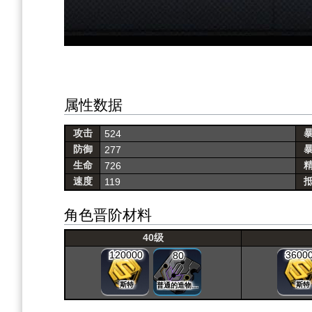
属性数据
攻击
524
防御
277
生命
726
速度
119
角色晋阶材料
40级
120000
3600
80
斯特
斯特
普通的造物晶片