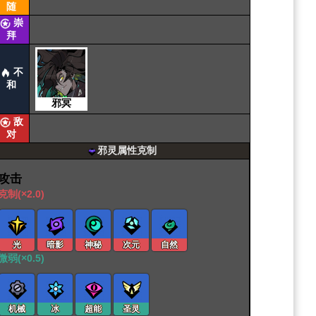
随
崇
拜
不
和
邪冥
敌
对
邪灵属性克制
攻击
克制(×2.0)
光
暗影
神秘
次元
自然
微弱(×0.5)
机械
冰
超能
圣灵