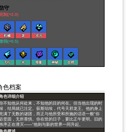
防守
克制(×2.0)
机械
龙
次元
微弱(×0.5)
飞行
光
暗影
神秘
自然
角色档案
角色详细介绍
你不知他从何处来，不知他的目的何在。但当他出现的时
候，结局就已注定。荻斯珀埃，代号天邪龙王。他的身上
充满了无数的谜团，而正与他所受和所施的话语一般“你
必坚固，无所畏惧。你在世的日子，要比正午更明。旧的
秩序正在湮灭——”他则与新的世界一同升起。
角色概述