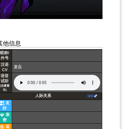
其他信息
魂
印
昵称/
外号
汉语
夏磊
CV
语音
试听
(流量警
告)
人际关系
编辑
友
好
亲
密
追