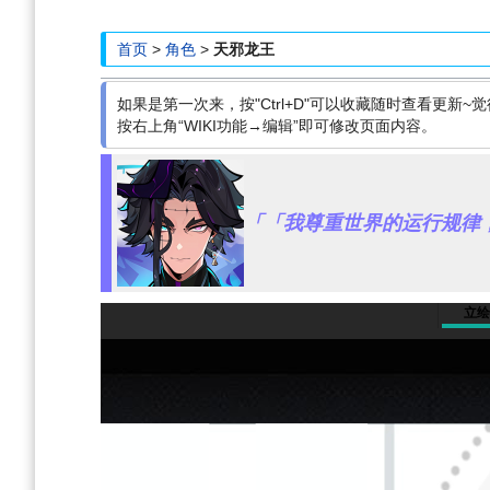
航
索
首页
>
角色
>
天邪龙王
如果是第一次来，按"Ctrl+D"可以收藏随时查看更新~觉
按右上角“WIKI功能→编辑”即可修改页面内容。
「「我尊重世界的运行规律
立绘