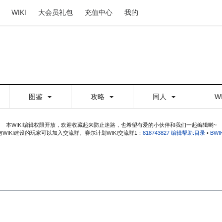
WIKI
大会员礼包
充值中心
我的
图鉴
攻略
同人
W
本WIKI编辑权限开放，欢迎收藏起来防止迷路，也希望有爱的小伙伴和我们一起编辑哟~
WIKI建设的玩家可以加入交流群。赛尔计划WIKI交流群1：
818743827
编辑帮助:目录
•
BW