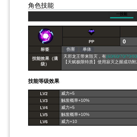
角色技能
一技能
0
PP
标签
伤害
单体
天邪龙王带来毁灭，有
(60/60/70/70/8
技能效果（满
【天赋极限特质】使用寂灭之握成功附
级）
技能等级效果
威力+5
LV2
触发概率+10%
LV3
威力+5
LV4
触发概率+10%
LV5
威力+10
LV6